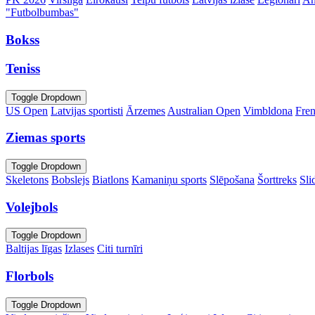
"Futbolbumbas"
Bokss
Teniss
Toggle Dropdown
US Open
Latvijas sportisti
Ārzemes
Australian Open
Vimbldona
Fre
Ziemas sports
Toggle Dropdown
Skeletons
Bobslejs
Biatlons
Kamaniņu sports
Slēpošana
Šorttreks
Sli
Volejbols
Toggle Dropdown
Baltijas līgas
Izlases
Citi turnīri
Florbols
Toggle Dropdown