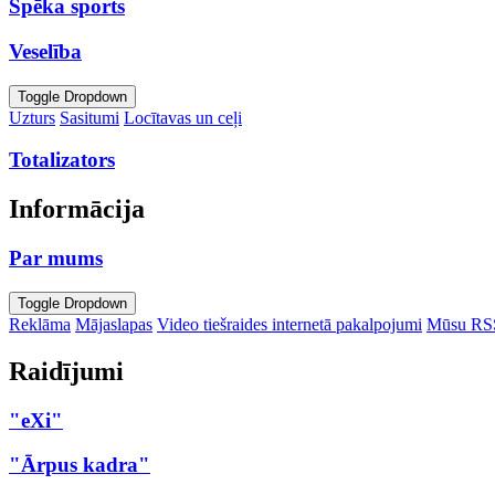
Spēka sports
Veselība
Toggle Dropdown
Uzturs
Sasitumi
Locītavas un ceļi
Totalizators
Informācija
Par mums
Toggle Dropdown
Reklāma
Mājaslapas
Video tiešraides internetā pakalpojumi
Mūsu RS
Raidījumi
"eXi"
"Ārpus kadra"