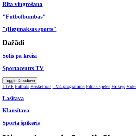
Rīta vingrošana
"Futbolbumbas"
"(Bez)maksas sports"
Dažādi
Solis pa kreisi
Sportacentrs TV
Toggle Dropdown
LIVE
Futbols
Basketbols
TV4 programma
Pilnas spēles
Hokejs
Video
Lasītava
Klausītava
Sporta špikeris