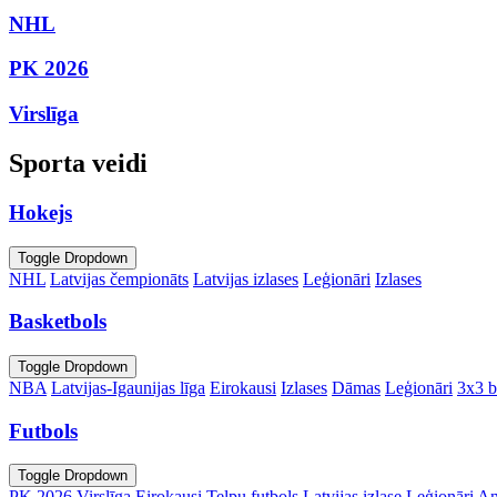
NHL
PK 2026
Virslīga
Sporta veidi
Hokejs
Toggle Dropdown
NHL
Latvijas čempionāts
Latvijas izlases
Leģionāri
Izlases
Basketbols
Toggle Dropdown
NBA
Latvijas-Igaunijas līga
Eirokausi
Izlases
Dāmas
Leģionāri
3x3 b
Futbols
Toggle Dropdown
PK 2026
Virslīga
Eirokausi
Telpu futbols
Latvijas izlase
Leģionāri
An