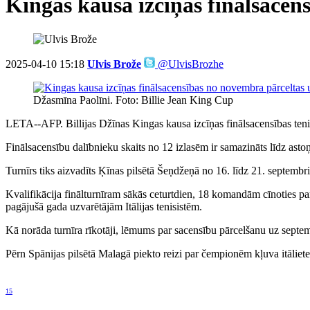
Kingas kausa izcīņas finālsacen
2025-04-10 15:18
Ulvis Brože
@UlvisBrozhe
Džasmīna Paolīni. Foto: Billie Jean King Cup
LETA--AFP. Billijas Džīnas Kingas kausa izcīņas finālsacensības tenis
Finālsacensību dalībnieku skaits no 12 izlasēm ir samazināts līdz astoņ
Turnīrs tiks aizvadīts Ķīnas pilsētā Šeņdžeņā no 16. līdz 21. septembr
Kvalifikācija finālturnīram sākās ceturtdien, 18 komandām cīnoties pa
pagājušā gada uzvarētājām Itālijas tenisistēm.
Kā norāda turnīra rīkotāji, lēmums par sacensību pārcelšanu uz septem
Pērn Spānijas pilsētā Malagā piekto reizi par čempionēm kļuva itālietes,
15