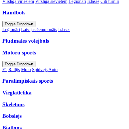
Virslīga vīriešiem
Virslīga sievietēm
Leģionāri
Izlases
Citi turnīri
Handbols
Toggle Dropdown
Leģionāri
Latvijas čempionāts
Izlases
Pludmales volejbols
Motoru sports
Toggle Dropdown
F1
Rallijs
Moto
Spīdvejs
Auto
Paralimpiskais sports
Vieglatlētika
Skeletons
Bobslejs
Biatlons