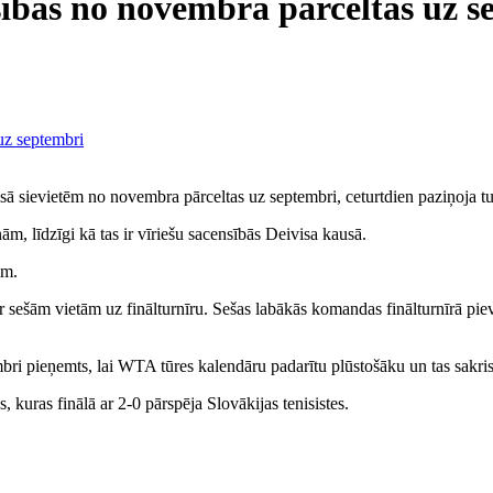
sības no novembra pārceltas uz 
ā sievietēm no novembra pārceltas uz septembri, ceturtdien paziņoja tur
ām, līdzīgi kā tas ir vīriešu sacensībās Deivisa kausā.
im.
r sešām vietām uz finālturnīru. Sešas labākās komandas finālturnīrā pie
bri pieņemts, lai WTA tūres kalendāru padarītu plūstošāku un tas sakri
 kuras finālā ar 2-0 pārspēja Slovākijas tenisistes.