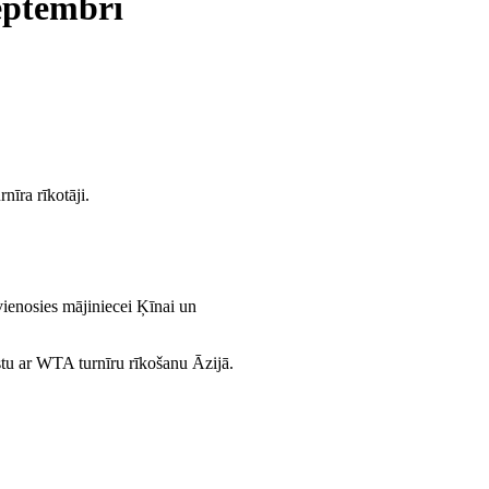
septembri
nīra rīkotāji.
vienosies mājiniecei Ķīnai un
stu ar WTA turnīru rīkošanu Āzijā.