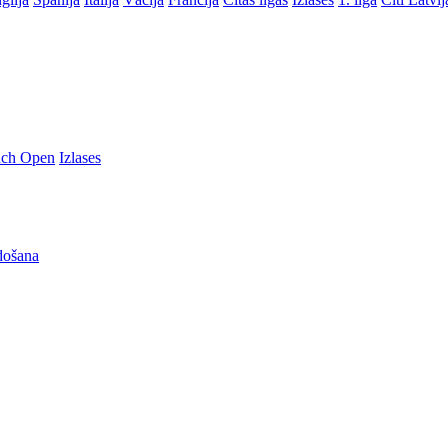
nch Open
Izlases
došana