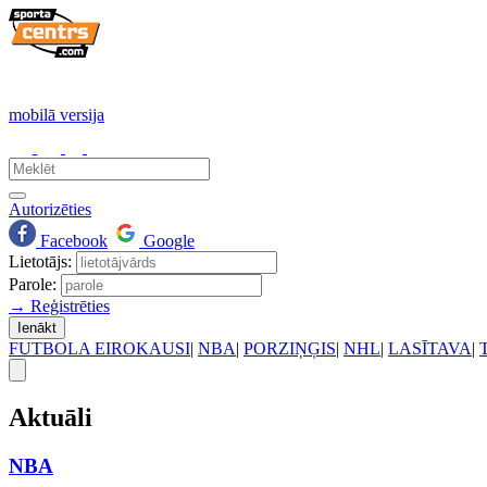
mobilā versija
Autorizēties
Facebook
Google
Lietotājs:
Parole:
→ Reģistrēties
Ienākt
FUTBOLA EIROKAUSI
|
NBA
|
PORZIŅĢIS
|
NHL
|
LASĪTAVA
|
Aktuāli
NBA