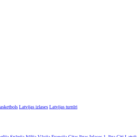
asketbols
Latvijas izlases
Latvijas turnīri
glija
Spānija
Itālija
Vācija
Francija
Citas līgas
Izlases
1. līga
Citi Latvij