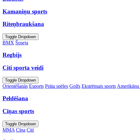
Kamaniņu sports
Riteņbraukšana
Toggle Dropdown
BMX
Šoseja
Regbijs
Citi sporta veidi
Toggle Dropdown
Orientēšanās
Esports
Prāta spēles
Golfs
Ekstrēmais sports
Amerikāņu 
Peldēšana
Cīņas sports
Toggle Dropdown
MMA
Cīņa
Citi