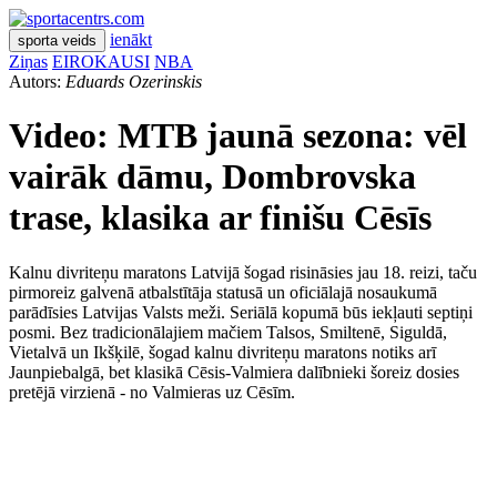
ienākt
sporta veids
Ziņas
EIROKAUSI
NBA
Autors:
Eduards Ozerinskis
Video: MTB jaunā sezona: vēl
vairāk dāmu, Dombrovska
trase, klasika ar finišu Cēsīs
Kalnu divriteņu maratons Latvijā šogad risināsies jau 18. reizi, taču
pirmoreiz galvenā atbalstītāja statusā un oficiālajā nosaukumā
parādīsies Latvijas Valsts meži. Seriālā kopumā būs iekļauti septiņi
posmi. Bez tradicionālajiem mačiem Talsos, Smiltenē, Siguldā,
Vietalvā un Ikšķilē, šogad kalnu divriteņu maratons notiks arī
Jaunpiebalgā, bet klasikā Cēsis-Valmiera dalībnieki šoreiz dosies
pretējā virzienā - no Valmieras uz Cēsīm.