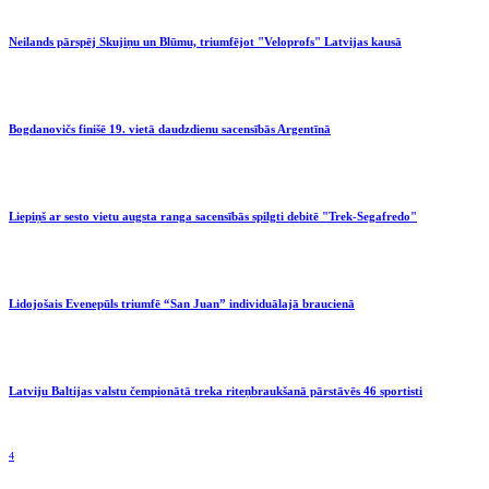
Neilands pārspēj Skujiņu un Blūmu, triumfējot "Veloprofs" Latvijas kausā
Bogdanovičs finišē 19. vietā daudzdienu sacensībās Argentīnā
Liepiņš ar sesto vietu augsta ranga sacensībās spilgti debitē "Trek-Segafredo"
Lidojošais Evenepūls triumfē “San Juan” individuālajā braucienā
Latviju Baltijas valstu čempionātā treka riteņbraukšanā pārstāvēs 46 sportisti
4