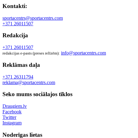
Kontakti:
sportacentrs@sportacentrs.com
+371 26011507
Redakcija
+371 26011507
info@sportacentrs.com
redakcijas e-pasts (preses relīzēm):
Reklāmas daļa
+371 26311794
reklama@sportacentrs.com
Seko mums sociālajos tīklos
Draugiem.lv
Facebook
Twitter
Instagram
Noderīgas lietas