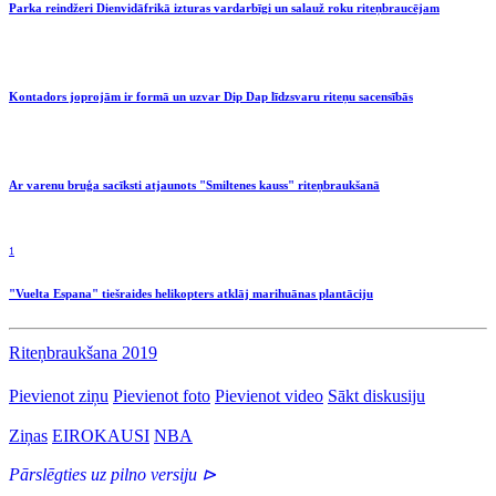
Parka reindžeri Dienvidāfrikā izturas vardarbīgi un salauž roku riteņbraucējam
Kontadors joprojām ir formā un uzvar Dip Dap līdzsvaru riteņu sacensībās
Ar varenu bruģa sacīksti atjaunots "Smiltenes kauss" riteņbraukšanā
1
"Vuelta Espana" tiešraides helikopters atklāj marihuānas plantāciju
Riteņbraukšana 2019
Pievienot ziņu
Pievienot foto
Pievienot video
Sākt diskusiju
Ziņas
EIROKAUSI
NBA
Pārslēgties uz pilno versiju ⊳