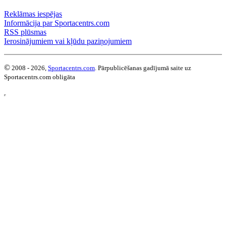
Reklāmas iespējas
Informācija par Sportacentrs.com
RSS plūsmas
Ierosinājumiem vai kļūdu paziņojumiem
©
2008 - 2026,
Sportacentrs.com
. Pārpublicēšanas gadījumā saite uz
Sportacentrs.com obligāta