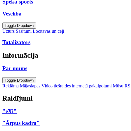
Spēka sports
Veselība
Toggle Dropdown
Uzturs
Sasitumi
Locītavas un ceļi
Totalizators
Informācija
Par mums
Toggle Dropdown
Reklāma
Mājaslapas
Video tiešraides internetā pakalpojumi
Mūsu RS
Raidījumi
"eXi"
"Ārpus kadra"