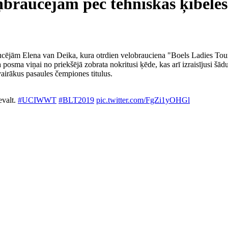
ņbraucējām pēc tehniskas ķibeles
ucējām Elena van Deika, kura otrdien velobrauciena "Boels Ladies Tour
a posma viņai no priekšējā zobrata nokritusi ķēde, kas arī izraisījusi šā
airākus pasaules čempiones titulus.
evalt.
#UCIWWT
#BLT2019
pic.twitter.com/FgZi1yOHGl