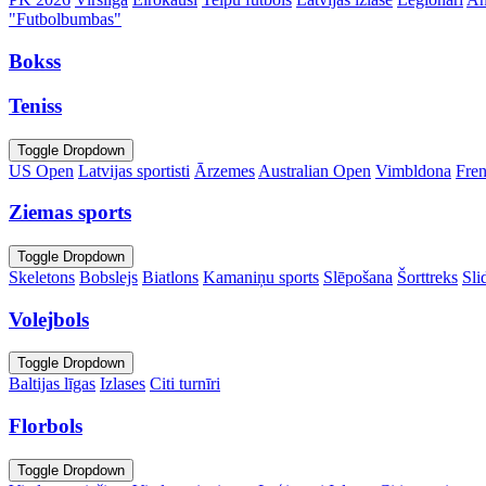
"Futbolbumbas"
Bokss
Teniss
Toggle Dropdown
US Open
Latvijas sportisti
Ārzemes
Australian Open
Vimbldona
Fre
Ziemas sports
Toggle Dropdown
Skeletons
Bobslejs
Biatlons
Kamaniņu sports
Slēpošana
Šorttreks
Sli
Volejbols
Toggle Dropdown
Baltijas līgas
Izlases
Citi turnīri
Florbols
Toggle Dropdown