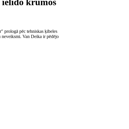
 ielido krūmos
" prologā pēc tehniskas ķibeles
du neveiksmi. Van Deika ir pēdējo