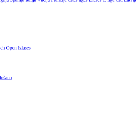
nch Open
Izlases
došana