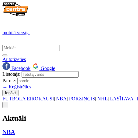
mobilā versija
Autorizēties
Facebook
Google
Lietotājs:
Parole:
→ Reģistrēties
Ienākt
FUTBOLA EIROKAUSI
|
NBA
|
PORZIŅĢIS
|
NHL
|
LASĪTAVA
|
Aktuāli
NBA