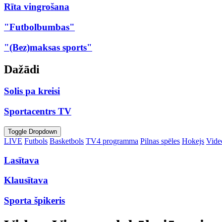
Rīta vingrošana
"Futbolbumbas"
"(Bez)maksas sports"
Dažādi
Solis pa kreisi
Sportacentrs TV
Toggle Dropdown
LIVE
Futbols
Basketbols
TV4 programma
Pilnas spēles
Hokejs
Video
Lasītava
Klausītava
Sporta špikeris