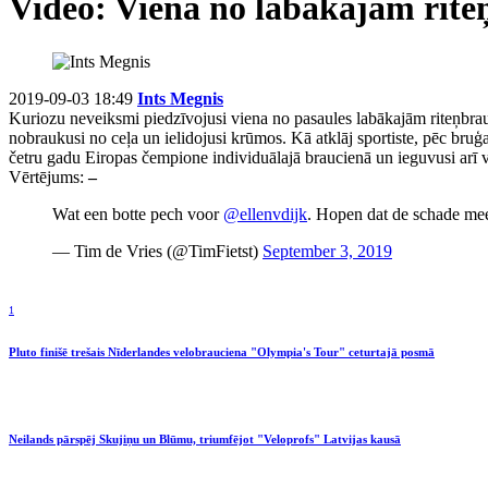
Video: Viena no labākajām rite
2019-09-03 18:49
Ints Megnis
Kuriozu neveiksmi piedzīvojusi viena no pasaules labākajām riteņbra
nobraukusi no ceļa un ielidojusi krūmos. Kā atklāj sportiste, pēc bruģ
četru gadu Eiropas čempione individuālajā braucienā un ieguvusi arī v
Vērtējums:
–
Wat een botte pech voor
@ellenvdijk
. Hopen dat de schade me
— Tim de Vries (@TimFietst)
September 3, 2019
1
Pluto finišē trešais Nīderlandes velobrauciena "Olympia's Tour" ceturtajā posmā
Neilands pārspēj Skujiņu un Blūmu, triumfējot "Veloprofs" Latvijas kausā