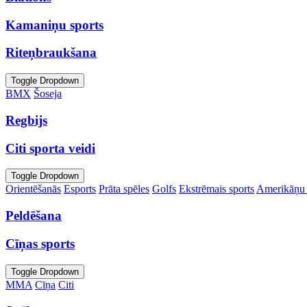
Kamaniņu sports
Riteņbraukšana
Toggle Dropdown
BMX
Šoseja
Regbijs
Citi sporta veidi
Toggle Dropdown
Orientēšanās
Esports
Prāta spēles
Golfs
Ekstrēmais sports
Amerikāņu 
Peldēšana
Cīņas sports
Toggle Dropdown
MMA
Cīņa
Citi