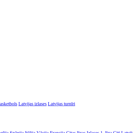
asketbols
Latvijas izlases
Latvijas turnīri
glija
Spānija
Itālija
Vācija
Francija
Citas līgas
Izlases
1. līga
Citi Latvij