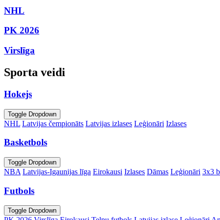
NHL
PK 2026
Virslīga
Sporta veidi
Hokejs
Toggle Dropdown
NHL
Latvijas čempionāts
Latvijas izlases
Leģionāri
Izlases
Basketbols
Toggle Dropdown
NBA
Latvijas-Igaunijas līga
Eirokausi
Izlases
Dāmas
Leģionāri
3x3 b
Futbols
Toggle Dropdown
PK 2026
Virslīga
Eirokausi
Telpu futbols
Latvijas izlase
Leģionāri
An