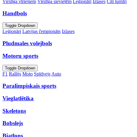
Virslīga vīriešiem
Virslīga sievietēm
Leģionāri
Izlases
Citi turnīri
Handbols
Toggle Dropdown
Leģionāri
Latvijas čempionāts
Izlases
Pludmales volejbols
Motoru sports
Toggle Dropdown
F1
Rallijs
Moto
Spīdvejs
Auto
Paralimpiskais sports
Vieglatlētika
Skeletons
Bobslejs
Biatlons