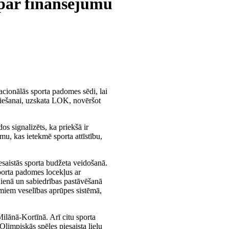
 par finansējumu
cionālās sporta padomes sēdi, lai
priešanai, uzskata LOK, novēršot
s signalizēts, ka priekšā ir
mu, kas ietekmē sporta attīstību,
saistās sporta budžeta veidošanā.
porta padomes locekļus ar
dienā un sabiedrības pastāvēšanā
umiem veselības aprūpes sistēmā,
Milānā-Kortīnā. Arī citu sporta
Olimpiskās spēles piesaista lielu