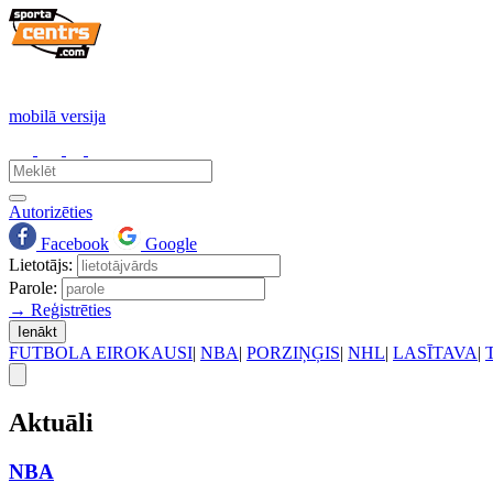
mobilā versija
Autorizēties
Facebook
Google
Lietotājs:
Parole:
→ Reģistrēties
Ienākt
FUTBOLA EIROKAUSI
|
NBA
|
PORZIŅĢIS
|
NHL
|
LASĪTAVA
|
Aktuāli
NBA