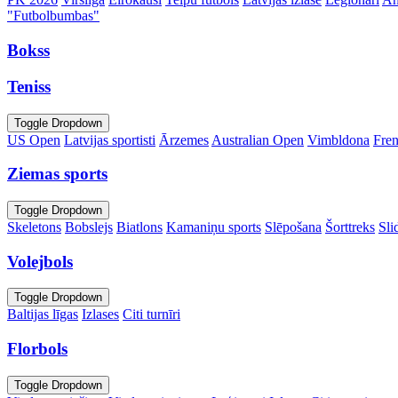
"Futbolbumbas"
Bokss
Teniss
Toggle Dropdown
US Open
Latvijas sportisti
Ārzemes
Australian Open
Vimbldona
Fre
Ziemas sports
Toggle Dropdown
Skeletons
Bobslejs
Biatlons
Kamaniņu sports
Slēpošana
Šorttreks
Sli
Volejbols
Toggle Dropdown
Baltijas līgas
Izlases
Citi turnīri
Florbols
Toggle Dropdown