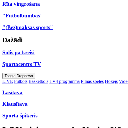
Rīta vingrošana
"Futbolbumbas"
"(Bez)maksas sports"
Dažādi
Solis pa kreisi
Sportacentrs TV
Toggle Dropdown
LIVE
Futbols
Basketbols
TV4 programma
Pilnas spēles
Hokejs
Video
Lasītava
Klausītava
Sporta špikeris