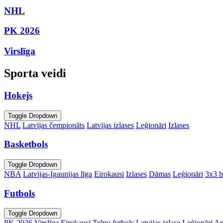
NHL
PK 2026
Virslīga
Sporta veidi
Hokejs
Toggle Dropdown
NHL
Latvijas čempionāts
Latvijas izlases
Leģionāri
Izlases
Basketbols
Toggle Dropdown
NBA
Latvijas-Igaunijas līga
Eirokausi
Izlases
Dāmas
Leģionāri
3x3 b
Futbols
Toggle Dropdown
PK 2026
Virslīga
Eirokausi
Telpu futbols
Latvijas izlase
Leģionāri
An