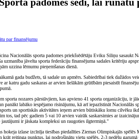
Sporta padomes sēdi, lai runātu
ina Nacionālās sporta padomes priekšsēdētāju Eviku Siliņu sasaukt Na
ša uzmanība jāvelta sporta federāciju finansējuma sadales kritēriju aps
aiņām uzzina lēmumu pieņemšanas dienā.
 nākamā gada budžets, tā sadale un apmērs. Sabiedrībai tiek dažādos veido
e ar katru gadu saskaras ar arvien lielākām grūtībām piesaistīt finansēju
opumā.
porta nozares pārstāvjiem, kas apvieno 41 sporta organizāciju, ir jāie
un panākt labāko iespējamo risinājumu, kā arī iepazīstināt Nacionālās s
 sports un sportiskās aktivitātes ieņem arvien būtiskāku lomu cilvēku ik
m tos, tad pēc gadiem 5 vai 10 arvien vairāk saskarsimies ar izaicināj
e jautājumi ir jāskata kompleksi un raugoties ilgtermiņā."
 hokeja izlase izcīnīja tiesības piedalīties Ziemas Olimpiskajās spēlēs 
un krāt reitinga punktus, lai nodrošinātu vietu spēlēs. 2-3 nedēļu garumā 