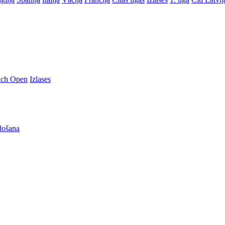
nch Open
Izlases
došana