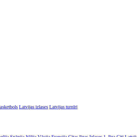
asketbols
Latvijas izlases
Latvijas turnīri
glija
Spānija
Itālija
Vācija
Francija
Citas līgas
Izlases
1. līga
Citi Latvij