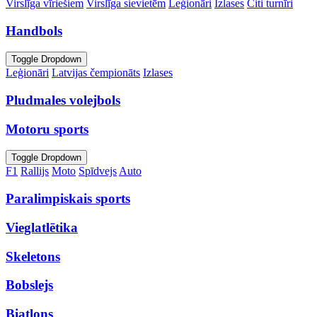
Virslīga vīriešiem
Virslīga sievietēm
Leģionāri
Izlases
Citi turnīri
Handbols
Toggle Dropdown
Leģionāri
Latvijas čempionāts
Izlases
Pludmales volejbols
Motoru sports
Toggle Dropdown
F1
Rallijs
Moto
Spīdvejs
Auto
Paralimpiskais sports
Vieglatlētika
Skeletons
Bobslejs
Biatlons