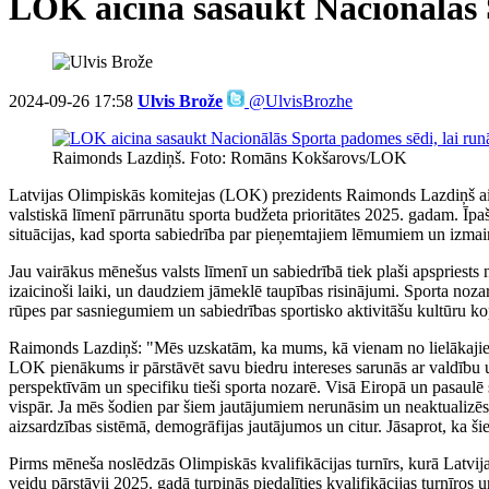
LOK aicina sasaukt Nacionālās 
2024-09-26 17:58
Ulvis Brože
@UlvisBrozhe
Raimonds Lazdiņš. Foto: Romāns Kokšarovs/LOK
Latvijas Olimpiskās komitejas (LOK) prezidents Raimonds Lazdiņš aic
valstiskā līmenī pārrunātu sporta budžeta prioritātes 2025. gadam. Īpa
situācijas, kad sporta sabiedrība par pieņemtajiem lēmumiem un izm
Jau vairākus mēnešus valsts līmenī un sabiedrībā tiek plaši apspriests
izaicinoši laiki, un daudziem jāmeklē taupības risinājumi. Sporta nozar
rūpes par sasniegumiem un sabiedrības sportisko aktivitāšu kultūru k
Raimonds Lazdiņš: "Mēs uzskatām, ka mums, kā vienam no lielākajiem s
LOK pienākums ir pārstāvēt savu biedru intereses sarunās ar valdību 
perspektīvām un specifiku tieši sporta nozarē. Visā Eiropā un pasaulē
vispār. Ja mēs šodien par šiem jautājumiem nerunāsim un neaktualizēsi
aizsardzības sistēmā, demogrāfijas jautājumos un citur. Jāsaprot, ka ši
Pirms mēneša noslēdzās Olimpiskās kvalifikācijas turnīrs, kurā Latvijas
veidu pārstāvji 2025. gadā turpinās piedalīties kvalifikācijas turnīros 