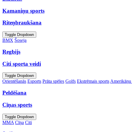
Kamaniņu sports
Riteņbraukšana
Toggle Dropdown
BMX
Šoseja
Regbijs
Citi sporta veidi
Toggle Dropdown
Orientēšanās
Esports
Prāta spēles
Golfs
Ekstrēmais sports
Amerikāņu 
Peldēšana
Cīņas sports
Toggle Dropdown
MMA
Cīņa
Citi