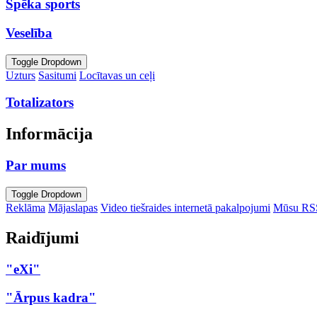
Spēka sports
Veselība
Toggle Dropdown
Uzturs
Sasitumi
Locītavas un ceļi
Totalizators
Informācija
Par mums
Toggle Dropdown
Reklāma
Mājaslapas
Video tiešraides internetā pakalpojumi
Mūsu RS
Raidījumi
"eXi"
"Ārpus kadra"