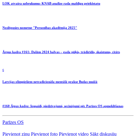
LOK atvaira uzbrukumu: KNAB analīze rada maldīgu priekšstatu
Noslēgusies nometne "Personības akadēmija 2025"
Ārpus kadra #161: Dalām 2024 balvas – gada pūķis, trādirīdis, skaistums, citāts
6
Latvijas olimpiešiem netradicionāla mentālā prakse Budas muižā
#160
Ārpus kadra
: Iespaidi, piedzīvojumi, secinājumi pēc Parīzes OS apmeklēšanas
Parīzes OS
Pievienot ziņu
Pievienot foto
Pievienot video
Sākt diskusiju