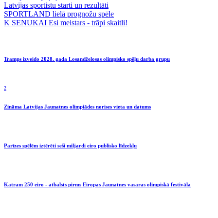
Latvijas sportistu starti un rezultāti
SPORTLAND lielā prognožu spēle
K SENUKAI Esi meistars - trāpi skaitli!
Tramps izveido 2028. gada Losandželosas olimpisko spēļu darba grupu
2
Zināma Latvijas Jaunatnes olimpiādes norises vieta un datums
Parīzes spēlēm iztērēti seši miljardi eiro publisko līdzekļu
Katram 250 eiro - atbalsts pirms Eiropas Jaunatnes vasaras olimpiskā festivāla