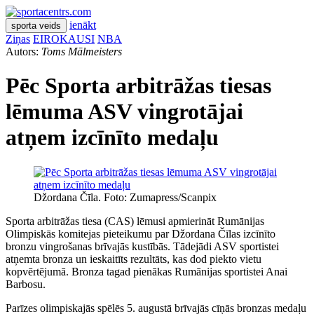
ienākt
sporta veids
Ziņas
EIROKAUSI
NBA
Autors:
Toms Mālmeisters
Pēc Sporta arbitrāžas tiesas
lēmuma ASV vingrotājai
atņem izcīnīto medaļu
Džordana Čīla. Foto: Zumapress/Scanpix
Sporta arbitrāžas tiesa (CAS) lēmusi apmierināt Rumānijas
Olimpiskās komitejas pieteikumu par Džordana Čīlas izcīnīto
bronzu vingrošanas brīvajās kustībās. Tādejādi ASV sportistei
atņemta bronza un ieskaitīts rezultāts, kas dod piekto vietu
kopvērtējumā. Bronza tagad pienākas Rumānijas sportistei Anai
Barbosu.
Parīzes olimpiskajās spēlēs 5. augustā brīvajās cīņās bronzas medaļu