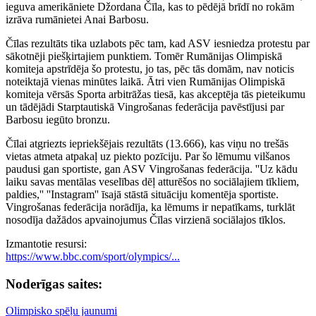
ieguva amerikāniete Džordana Čīla, kas to pēdējā brīdī no rokām
izrāva rumānietei Anai Barbosu.
Čīlas rezultāts tika uzlabots pēc tam, kad ASV iesniedza protestu par
sākotnēji piešķirtajiem punktiem. Tomēr Rumānijas Olimpiskā
komiteja apstrīdēja šo protestu, jo tas, pēc tās domām, nav noticis
noteiktajā vienas minūtes laikā. Ātri vien Rumānijas Olimpiskā
komiteja vērsās Sporta arbitrāžas tiesā, kas akceptēja tās pieteikumu
un tādējādi Starptautiskā Vingrošanas federācija pavēstījusi par
Barbosu iegūto bronzu.
Čīlai atgriezts iepriekšējais rezultāts (13.666), kas viņu no trešās
vietas atmeta atpakaļ uz piekto pozīciju. Par šo lēmumu vilšanos
paudusi gan sportiste, gan ASV Vingrošanas federācija. ''Uz kādu
laiku savas mentālas veselības dēļ atturēšos no sociālajiem tīkliem,
paldies,'' ''Instagram'' īsajā stāstā situāciju komentēja sportiste.
Vingrošanas federācija norādīja, ka lēmums ir nepatīkams, turklāt
nosodīja dažādos apvainojumus Čīlas virzienā sociālajos tīklos.
Izmantotie resursi:
https://www.bbc.com/sport/olympics/...
Noderīgas saites:
Olimpisko spēļu jaunumi