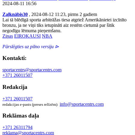
2024-08-11 16:56
Zaļknābis30
, 2024-08-12 11:23, pirms 2 gadiem
Lai tā blēdīgā sporta arbitrāžas tiesa atgriež Amerikānietei izcīnīto
bronzu, ja ne viņi tiks ietupināti aiz restēm cietumā par šitik
negodīgu lēmuma pieņemšanu.
Ziņas
EIROKAUSI
NBA
Pārslēgties uz pilno versiju ⊳
Kontakti:
sportacentrs@sportacentrs.com
+371 26011507
Redakcija
+371 26011507
info@sportacentrs.com
redakcijas e-pasts (preses relīzēm):
Reklāmas daļa
+371 26311794
reklama@sportacentrs.com