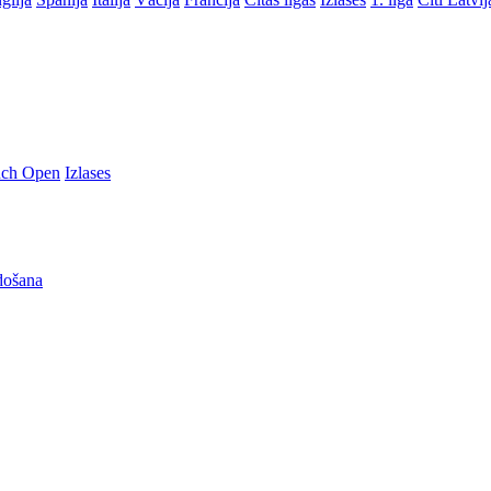
nch Open
Izlases
došana