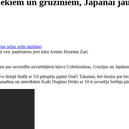
ekiem un gruzīniem, Japānai jau 
ālā veic paņēmienu pret irāni Aminu Hoseinu Zari.
dien par sacensību uzvarētājiem kļuva Uzbekistānas, Gruzijas un Japānas
ielajā finālā ar 5:0 pārspēja japāni Daiči Takatani, bet dueļos par b
 Rasadinu un amerikānis Kails Duglass Deiks ar 10:4 uzvarēja Serbiju p