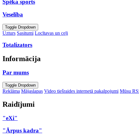
Spēka sports
Veselība
Toggle Dropdown
Uzturs
Sasitumi
Locītavas un ceļi
Totalizators
Informācija
Par mums
Toggle Dropdown
Reklāma
Mājaslapas
Video tiešraides internetā pakalpojumi
Mūsu RS
Raidījumi
"eXi"
"Ārpus kadra"