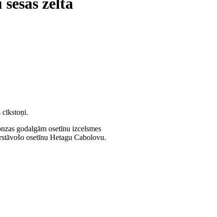
sešas zelta
 cīkstoņi.
ronzas godalgām osetīnu izcelsmes
ārstāvošo osetīnu Hetagu Cabolovu.