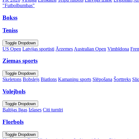
"Futbolbumbas"
Bokss
Teniss
Toggle Dropdown
US Open
Latvijas sportisti
Ārzemes
Australian Open
Vimbldona
Fre
Ziemas sports
Toggle Dropdown
Skeletons
Bobslejs
Biatlons
Kamaniņu sports
Slēpošana
Šorttreks
Sli
Volejbols
Toggle Dropdown
Baltijas līgas
Izlases
Citi turnīri
Florbols
Toggle Dropdown