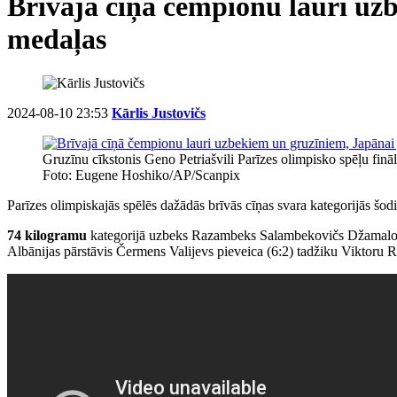
Brīvajā cīņā čempionu lauri uzb
medaļas
2024-08-10 23:53
Kārlis Justovičs
Gruzīnu cīkstonis Geno Petriašvili Parīzes olimpisko spēļu fin
Foto: Eugene Hoshiko/AP/Scanpix
Parīzes olimpiskajās spēlēs dažādās brīvās cīņas svara kategorijās šo
74 kilogramu
kategorijā uzbeks Razambeks Salambekovičs Džamalovs l
Albānijas pārstāvis Čermens Valijevs pieveica (6:2) tadžiku Viktoru