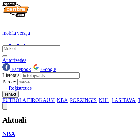
mobilā versija
Autorizēties
Facebook
Google
Lietotājs:
Parole:
→ Reģistrēties
Ienākt
FUTBOLA EIROKAUSI
|
NBA
|
PORZIŅĢIS
|
NHL
|
LASĪTAVA
|
Aktuāli
NBA