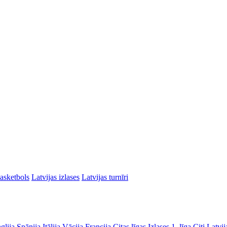
asketbols
Latvijas izlases
Latvijas turnīri
glija
Spānija
Itālija
Vācija
Francija
Citas līgas
Izlases
1. līga
Citi Latvij