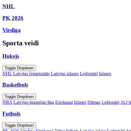
NHL
PK 2026
Virslīga
Sporta veidi
Hokejs
Toggle Dropdown
NHL
Latvijas čempionāts
Latvijas izlases
Leģionāri
Izlases
Basketbols
Toggle Dropdown
NBA
Latvijas-Igaunijas līga
Eirokausi
Izlases
Dāmas
Leģionāri
3x3 b
Futbols
Toggle Dropdown
PK 2026
Virslīga
Eirokausi
Telpu futbols
Latvijas izlase
Leģionāri
An