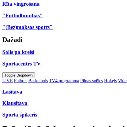
Rīta vingrošana
"Futbolbumbas"
"(Bez)maksas sports"
Dažādi
Solis pa kreisi
Sportacentrs TV
Toggle Dropdown
LIVE
Futbols
Basketbols
TV4 programma
Pilnas spēles
Hokejs
Video
Lasītava
Klausītava
Sporta špikeris