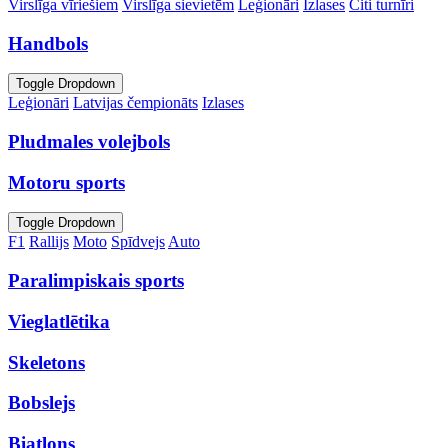
Virslīga vīriešiem
Virslīga sievietēm
Leģionāri
Izlases
Citi turnīri
Handbols
Toggle Dropdown
Leģionāri
Latvijas čempionāts
Izlases
Pludmales volejbols
Motoru sports
Toggle Dropdown
F1
Rallijs
Moto
Spīdvejs
Auto
Paralimpiskais sports
Vieglatlētika
Skeletons
Bobslejs
Biatlons