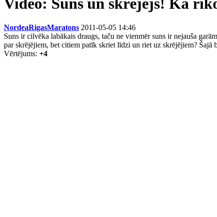
Video: Suns un skrējējs! Kā rīk
NordeaRigasMaratons
2011-05-05 14:46
Suns ir cilvēka labākais draugs, taču ne vienmēr suns ir nejauša garām 
par skrējējiem, bet citiem patīk skriet līdzi un riet uz skrējējiem? Šajā
Vērtējums:
+4