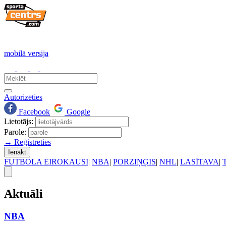
mobilā versija
Autorizēties
Facebook
Google
Lietotājs:
Parole:
→ Reģistrēties
Ienākt
FUTBOLA EIROKAUSI
|
NBA
|
PORZIŅĢIS
|
NHL
|
LASĪTAVA
|
Aktuāli
NBA