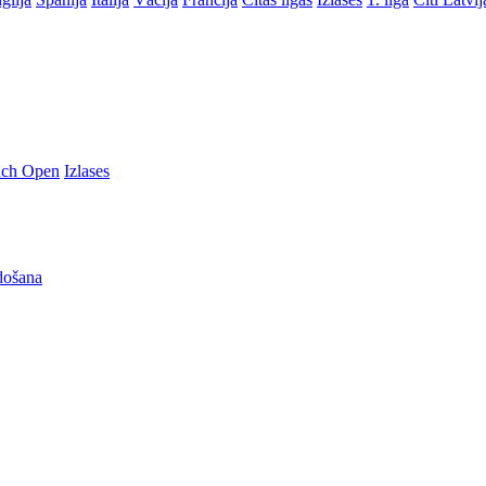
nch Open
Izlases
došana