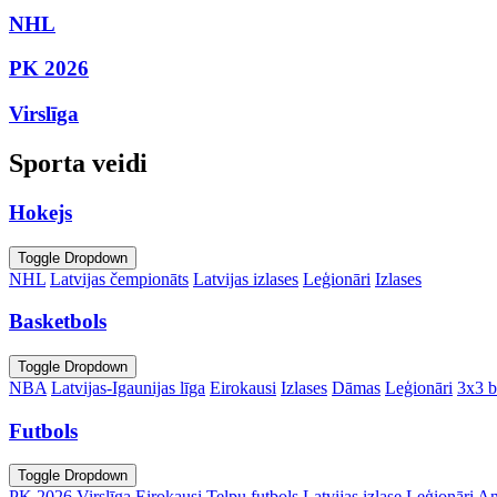
NHL
PK 2026
Virslīga
Sporta veidi
Hokejs
Toggle Dropdown
NHL
Latvijas čempionāts
Latvijas izlases
Leģionāri
Izlases
Basketbols
Toggle Dropdown
NBA
Latvijas-Igaunijas līga
Eirokausi
Izlases
Dāmas
Leģionāri
3x3 b
Futbols
Toggle Dropdown
PK 2026
Virslīga
Eirokausi
Telpu futbols
Latvijas izlase
Leģionāri
An