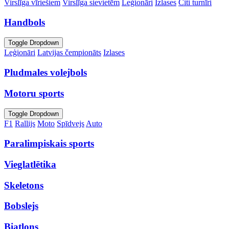
Virslīga vīriešiem
Virslīga sievietēm
Leģionāri
Izlases
Citi turnīri
Handbols
Toggle Dropdown
Leģionāri
Latvijas čempionāts
Izlases
Pludmales volejbols
Motoru sports
Toggle Dropdown
F1
Rallijs
Moto
Spīdvejs
Auto
Paralimpiskais sports
Vieglatlētika
Skeletons
Bobslejs
Biatlons