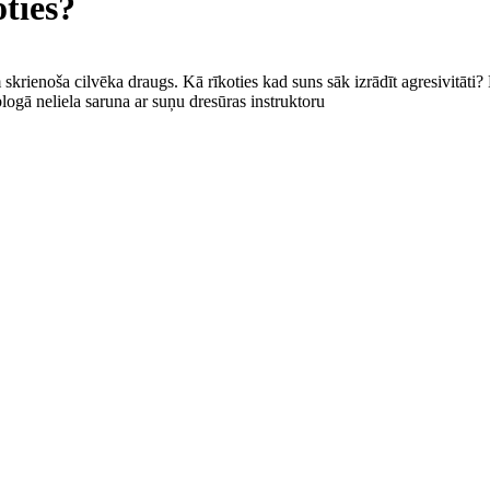
oties?
skrienoša cilvēka draugs. Kā rīkoties kad suns sāk izrādīt agresivitāti?
 blogā neliela saruna ar suņu dresūras instruktoru