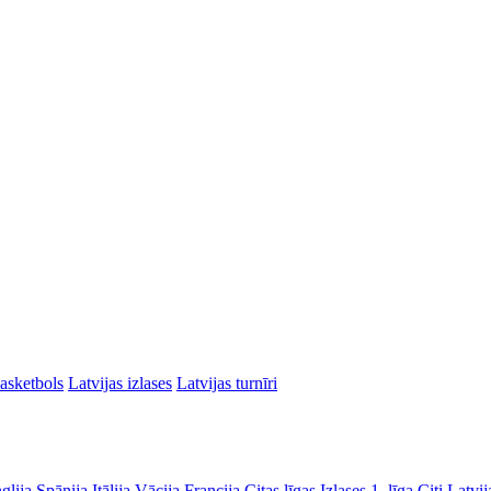
asketbols
Latvijas izlases
Latvijas turnīri
glija
Spānija
Itālija
Vācija
Francija
Citas līgas
Izlases
1. līga
Citi Latvij