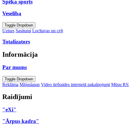
Spēka sports
Veselība
Toggle Dropdown
Uzturs
Sasitumi
Locītavas un ceļi
Totalizators
Informācija
Par mums
Toggle Dropdown
Reklāma
Mājaslapas
Video tiešraides internetā pakalpojumi
Mūsu RS
Raidījumi
"eXi"
"Ārpus kadra"