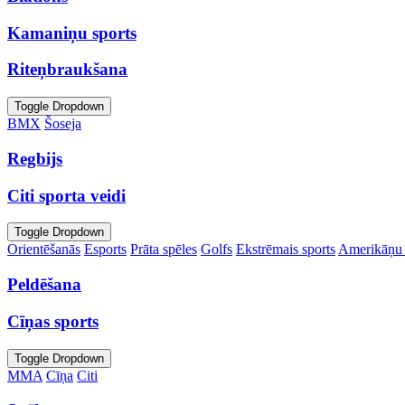
Kamaniņu sports
Riteņbraukšana
Toggle Dropdown
BMX
Šoseja
Regbijs
Citi sporta veidi
Toggle Dropdown
Orientēšanās
Esports
Prāta spēles
Golfs
Ekstrēmais sports
Amerikāņu 
Peldēšana
Cīņas sports
Toggle Dropdown
MMA
Cīņa
Citi