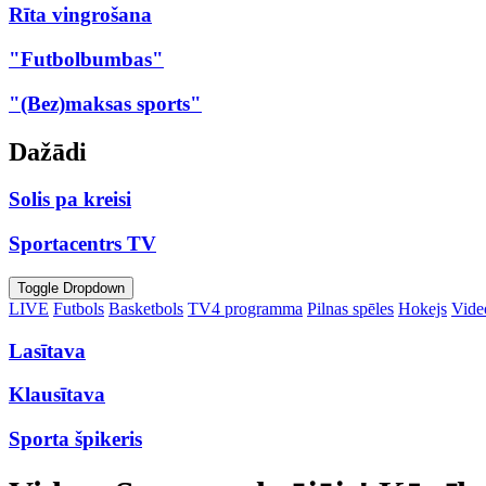
Rīta vingrošana
"Futbolbumbas"
"(Bez)maksas sports"
Dažādi
Solis pa kreisi
Sportacentrs TV
Toggle Dropdown
LIVE
Futbols
Basketbols
TV4 programma
Pilnas spēles
Hokejs
Video
Lasītava
Klausītava
Sporta špikeris