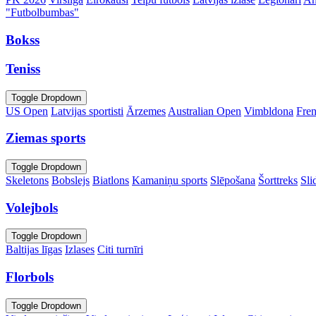
"Futbolbumbas"
Bokss
Teniss
Toggle Dropdown
US Open
Latvijas sportisti
Ārzemes
Australian Open
Vimbldona
Fre
Ziemas sports
Toggle Dropdown
Skeletons
Bobslejs
Biatlons
Kamaniņu sports
Slēpošana
Šorttreks
Sli
Volejbols
Toggle Dropdown
Baltijas līgas
Izlases
Citi turnīri
Florbols
Toggle Dropdown