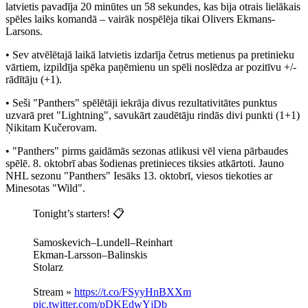
latvietis pavadīja 20 minūtes un 58 sekundes, kas bija otrais lielākais
spēles laiks komandā – vairāk nospēlēja tikai Olivers Ekmans-
Larsons.
• Sev atvēlētajā laikā latvietis izdarīja četrus metienus pa pretinieku
vārtiem, izpildīja spēka paņēmienu un spēli noslēdza ar pozitīvu +/-
rādītāju (+1).
• Seši "Panthers" spēlētāji iekrāja divus rezultativitātes punktus
uzvarā pret "Lightning", savukārt zaudētāju rindās divi punkti (1+1)
Ņikitam Kučerovam.
• "Panthers" pirms gaidāmās sezonas atlikusi vēl viena pārbaudes
spēlē. 8. oktobrī abas šodienas pretinieces tiksies atkārtoti. Jauno
NHL sezonu "Panthers" Iesāks 13. oktobrī, viesos tiekoties ar
Minesotas "Wild".
Tonight’s starters! 📋
Samoskevich–Lundell–Reinhart
Ekman-Larsson–Balinskis
Stolarz
Stream »
https://t.co/FSyyHnBXXm
pic.twitter.com/pDKEdwYjDb