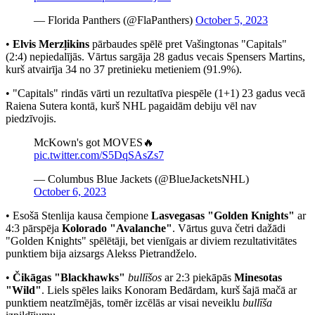
— Florida Panthers (@FlaPanthers)
October 5, 2023
•
Elvis Merzļikins
pārbaudes spēlē pret Vašingtonas "Capitals"
(2:4) nepiedalījās. Vārtus sargāja 28 gadus vecais Spensers Martins,
kurš atvairīja 34 no 37 pretinieku metieniem (91.9%).
• "Capitals" rindās vārti un rezultatīva piespēle (1+1) 23 gadus vecā
Raiena Sutera kontā, kurš NHL pagaidām debiju vēl nav
piedzīvojis.
McKown's got MOVES🔥
pic.twitter.com/S5DqSAsZs7
— Columbus Blue Jackets (@BlueJacketsNHL)
October 6, 2023
• Esošā Stenlija kausa čempione
Lasvegasas "Golden Knights"
ar
4:3 pārspēja
Kolorado "Avalanche"
. Vārtus guva četri dažādi
"Golden Knights" spēlētāji, bet vienīgais ar diviem rezultativitātes
punktiem bija aizsargs Alekss Pietrandželo.
•
Čikāgas "Blackhawks"
bullīšos
ar 2:3 piekāpās
Minesotas
"Wild"
. Liels spēles laiks Konoram Bedārdam, kurš šajā mačā ar
punktiem neatzīmējās, tomēr izcēlās ar visai neveiklu
bullīša