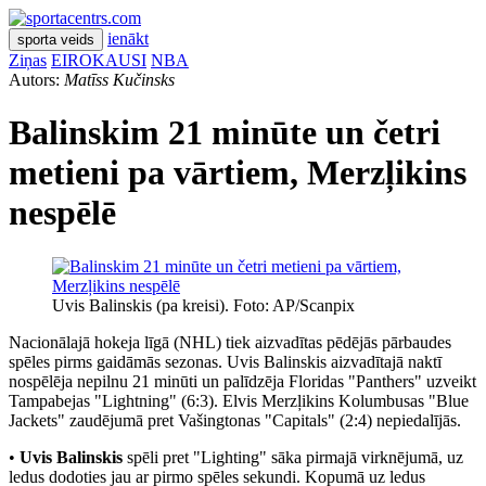
ienākt
sporta veids
Ziņas
EIROKAUSI
NBA
Autors:
Matīss Kučinsks
Balinskim 21 minūte un četri
metieni pa vārtiem, Merzļikins
nespēlē
Uvis Balinskis (pa kreisi). Foto: AP/Scanpix
Nacionālajā hokeja līgā (NHL) tiek aizvadītas pēdējās pārbaudes
spēles pirms gaidāmās sezonas. Uvis Balinskis aizvadītajā naktī
nospēlēja nepilnu 21 minūti un palīdzēja Floridas "Panthers" uzveikt
Tampabejas "Lightning" (6:3). Elvis Merzļikins Kolumbusas "Blue
Jackets" zaudējumā pret Vašingtonas "Capitals" (2:4) nepiedalījās.
•
Uvis Balinskis
spēli pret "Lighting" sāka pirmajā virknējumā, uz
ledus dodoties jau ar pirmo spēles sekundi. Kopumā uz ledus