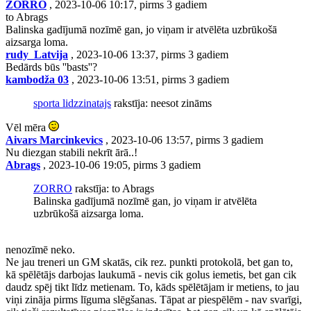
ZORRO
, 2023-10-06 10:17, pirms 3 gadiem
to Abrags
Balinska gadījumā nozīmē gan, jo viņam ir atvēlēta uzbrūkošā
aizsarga loma.
rudy_Latvija
, 2023-10-06 13:37, pirms 3 gadiem
Bedārds būs ''basts''?
kambodža 03
, 2023-10-06 13:51, pirms 3 gadiem
sporta lidzzinatajs
rakstīja: neesot zināms
Vēl mēra
Aivars Marcinkevics
, 2023-10-06 13:57, pirms 3 gadiem
Nu diezgan stabili nekrīt ārā..!
Abrags
, 2023-10-06 19:05, pirms 3 gadiem
ZORRO
rakstīja: to Abrags
Balinska gadījumā nozīmē gan, jo viņam ir atvēlēta
uzbrūkošā aizsarga loma.
nenozīmē neko.
Ne jau treneri un GM skatās, cik rez. punkti protokolā, bet gan to,
kā spēlētājs darbojas laukumā - nevis cik golus iemetis, bet gan cik
daudz spēj tikt līdz metienam. To, kāds spēlētājam ir metiens, to jau
viņi zināja pirms līguma slēgšanas. Tāpat ar piespēlēm - nav svarīgi,