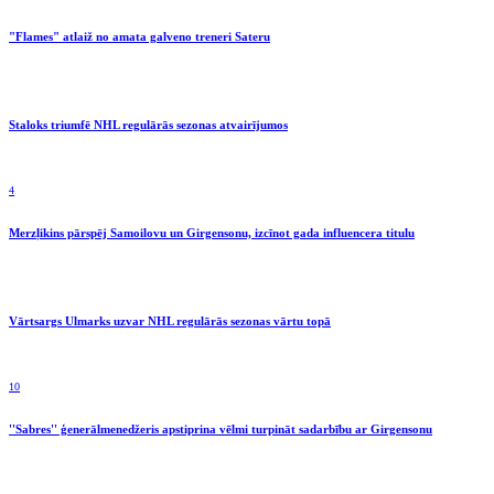
"Flames" atlaiž no amata galveno treneri Sateru
Staloks triumfē NHL regulārās sezonas atvairījumos
4
Merzļikins pārspēj Samoilovu un Girgensonu, izcīnot gada influencera titulu
Vārtsargs Ulmarks uzvar NHL regulārās sezonas vārtu topā
10
''Sabres'' ģenerālmenedžeris apstiprina vēlmi turpināt sadarbību ar Girgensonu