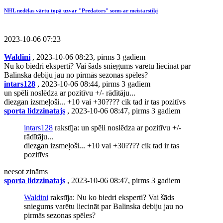
NHL nedēļas vārtu topā uzvar "Predators" soms ar meistarstiķi
2023-10-06 07:23
Waldini
, 2023-10-06 08:23, pirms 3 gadiem
Nu ko biedri eksperti? Vai šāds sniegums varētu liecināt par
Balinska debiju jau no pirmās sezonas spēles?
intars128
, 2023-10-06 08:44, pirms 3 gadiem
un spēli noslēdza ar pozitīvu +/- rādītāju...
diezgan izsmeļoši... +10 vai +30???? cik tad ir tas pozitīvs
sporta lidzzinatajs
, 2023-10-06 08:47, pirms 3 gadiem
intars128
rakstīja: un spēli noslēdza ar pozitīvu +/-
rādītāju...
diezgan izsmeļoši... +10 vai +30???? cik tad ir tas
pozitīvs
neesot zināms
sporta lidzzinatajs
, 2023-10-06 08:47, pirms 3 gadiem
Waldini
rakstīja: Nu ko biedri eksperti? Vai šāds
sniegums varētu liecināt par Balinska debiju jau no
pirmās sezonas spēles?