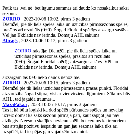
Patīk tas ,vai nē ,bet līgumu summas arī daudz ko nosaka,kur sāksi
sezonu.
ZORRO
, 2023-10-06 10:02, pirms 3 gadiem
Diemžēl, pie tik liela spēles laika un uzticības pirmssezonas spēlēs,
prasītos arī rezultāts (0+0). Šogad Floridai spēcīgs aizsargu sastāvs.
Vēl jau Ekblads nav ierindā. Domāju AHL sākumā.
Abrags
, 2023-10-06 10:12, pirms 3 gadiem
ZORRO
rakstīja: Diemžēl, pie tik liela spēles laika un
uzticības pirmssezonas spēlēs, prasītos arī rezultāts
(0+0). Šogad Floridai spēcīgs aizsargu sastāvs. Vēl jau
Ekblads nav ierindā. Domāju AHL sākumā.
aizsargam tas 0+0 neko daudz nenozīmē.
ZORRO
, 2023-10-06 10:15, pirms 3 gadiem
Diemžēl pie tik lielas uzticības pirmssezonā prasās punkti. Floridai
aizsardzība šogad stipra, visi ar vienvirziena līgumiem. Sākums būs
AHL, tad jāgaida traumas...
MazaFaka5
, 2023-10-06 10:17, pirms 3 gadiem
Tas it kā būtu loģiski ka dod spēlēt pārbaudes spēles un nevajag
uzreiz domāt ka sāks sezonu pirmajā pārī, kaut sapņot jau nav
aizliegts. Neesmu skatījies nevienu spēli, bet cerams ka treneriem
būs atstājis pozitīvu iespaidu un gan jau sezonas laikā tiks arī
uzspēlēt, tad iespējas gan vajadzētu izmantot.