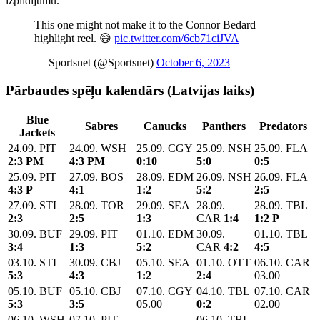
izpildījumu.
This one might not make it to the Connor Bedard
highlight reel. 😅
pic.twitter.com/6cb71ciJVA
— Sportsnet (@Sportsnet)
October 6, 2023
Pārbaudes spēļu kalendārs (Latvijas laiks)
Blue
Sabres
Canucks
Panthers
Predators
Jackets
24.09. PIT
24.09. WSH
25.09. CGY
25.09. NSH
25.09. FLA
2:3 PM
4:3 PM
0:10
5:0
0:5
25.09. PIT
27.09. BOS
28.09. EDM
26.09. NSH
26.09. FLA
4:3 P
4:1
1:2
5:2
2:5
27.09. STL
28.09. TOR
29.09. SEA
28.09.
28.09. TBL
2:3
2:5
1:3
CAR
1:4
1:2 P
30.09. BUF
29.09. PIT
01.10. EDM
30.09.
01.10. TBL
3:4
1:3
5:2
CAR
4:2
4:5
03.10. STL
30.09. CBJ
05.10. SEA
01.10. OTT
06.10. CAR
5:3
4:3
1:2
2:4
03.00
05.10. BUF
05.10. CBJ
07.10. CGY
04.10. TBL
07.10. CAR
5:3
3:5
05.00
0:2
02.00
06.10. WSH
07.10. PIT
06.10. TBL