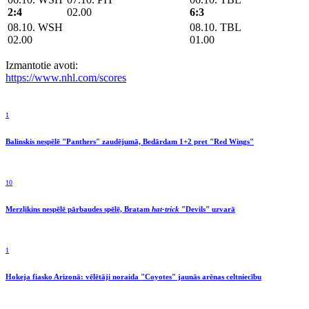
2:4
02.00
6:3
08.10. WSH
08.10. TBL
02.00
01.00
Izmantotie avoti:
https://www.nhl.com/scores
1
Balinskis nespēlē "Panthers" zaudējumā, Bedārdam 1+2 pret "Red Wings"
10
Merzļikins nespēlē pārbaudes spēlē, Bratam
hat-trick
"Devils" uzvarā
1
Hokeja fiasko Arizonā: vēlētāji noraida "Coyotes" jaunās arēnas celtniecību