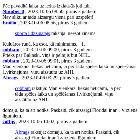
Pēc pavadītā laika uz ledus izklausās ļoti labi
Number 0
, 2023-10-06 08:50, pirms 3 gadiem
Nav slikti ar tādu aizsargu vienā pārī uzspēlēt!
Emilio
, 2023-10-06 08:56, pirms 3 gadiem
sporta lidzzinatajs
rakstīja: neesot zināms
Kuluāros runā, ka esot, kā minimums, +1.
cobham
, 2023-10-06 09:00, pirms 3 gadiem
Prieks par Balinski, viņš ir pelnījis būt NHL.
cobham
, 2023-10-06 09:01, pirms 3 gadiem
Man vienkārši liekas neticami, ja pēc tāda spēles laika un spēlēšanas
1.virknējumā, viņu aizsūtītu uz AHL
Abrags
, 2023-10-06 09:29, pirms 3 gadiem
cobham
rakstīja: Man vienkārši liekas neticami, ja pēc
tāda spēles laika un spēlēšanas 1.virknējumā, viņu
aizsūtītu uz AHL
domāju, ka tā arī notiks. Paskaiti, cik aizsargi Floridai ir ar 1-virziena
līgumiem.
coffijs
, 2023-10-06 10:02, pirms 3 gadiem
Abrags
rakstīja: domāju, ka tā arī notiks. Paskaiti, cik
aizsargi Floridai ir ar 1-virziena līgumiem.