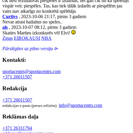
cik tieši rezultatīvas piespēles ir izdarītas, bet gan cik un kā spēlētājs
vispār veic piespēles. Tas, kas tiek tālāk izdarīts ar piespēlēm jau
vairs nav atkarīgs no konkrētā spēlētāja
Curtiys
, 2023-10-06 21:17, pirms 3 gadiem
Nevar atrast hailaitus no speles..
als
, 2023-10-07 08:12, pirms 3 gadiem
Skaties Martins izkonkurēs vēl Elvi!
Ziņas
EIROKAUSI
NBA
Pārslēgties uz pilno versiju ⊳
Kontakti:
sportacentrs@sportacentrs.com
+371 26011507
Redakcija
+371 26011507
info@sportacentrs.com
redakcijas e-pasts (preses relīzēm):
Reklāmas daļa
+371 26311794