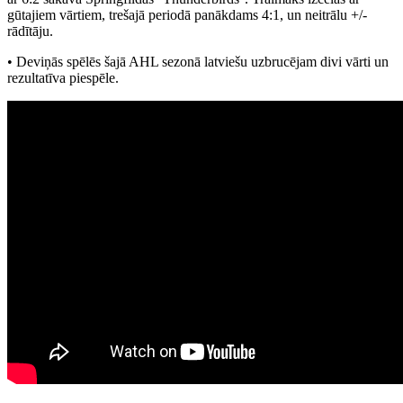
gūtajiem vārtiem, trešajā periodā panākdams 4:1, un neitrālu +/-
rādītāju.
• Deviņās spēlēs šajā AHL sezonā latviešu uzbrucējam divi vārti un
rezultatīva piespēle.