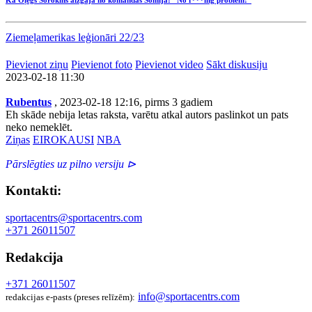
Ziemeļamerikas leģionāri 22/23
Pievienot ziņu
Pievienot foto
Pievienot video
Sākt diskusiju
2023-02-18 11:30
Rubentus
, 2023-02-18 12:16, pirms 3 gadiem
Eh skāde nebija letas raksta, varētu atkal autors paslinkot un pats
neko nemeklēt.
Ziņas
EIROKAUSI
NBA
Pārslēgties uz pilno versiju ⊳
Kontakti:
sportacentrs@sportacentrs.com
+371 26011507
Redakcija
+371 26011507
info@sportacentrs.com
redakcijas e-pasts (preses relīzēm):