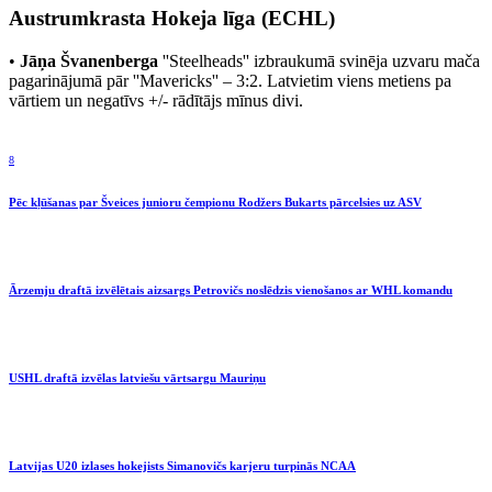
Austrumkrasta Hokeja līga (ECHL)
•
Jāņa Švanenberga
''Steelheads'' izbraukumā svinēja uzvaru mača
pagarinājumā pār ''Mavericks'' – 3:2. Latvietim viens metiens pa
vārtiem un negatīvs +/- rādītājs mīnus divi.
8
Pēc kļūšanas par Šveices junioru čempionu Rodžers Bukarts pārcelsies uz ASV
Ārzemju draftā izvēlētais aizsargs Petrovičs noslēdzis vienošanos ar WHL komandu
USHL draftā izvēlas latviešu vārtsargu Mauriņu
Latvijas U20 izlases hokejists Simanovičs karjeru turpinās NCAA