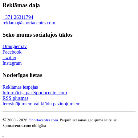
Reklāmas daļa
+371 26311794
reklama@sportacentrs.com
Seko mums sociālajos tīklos
Draugiem.lv
Facebook
Twitter
Instagram
Noderīgas lietas
Reklāmas iespējas
Informācija par Sportacentrs.com
RSS plūsmas
Ierosinājumiem vai kļūdu paziņojumiem
©
2008 - 2026,
Sportacentrs.com
. Pārpublicēšanas gadījumā saite uz
Sportacentrs.com obligāta