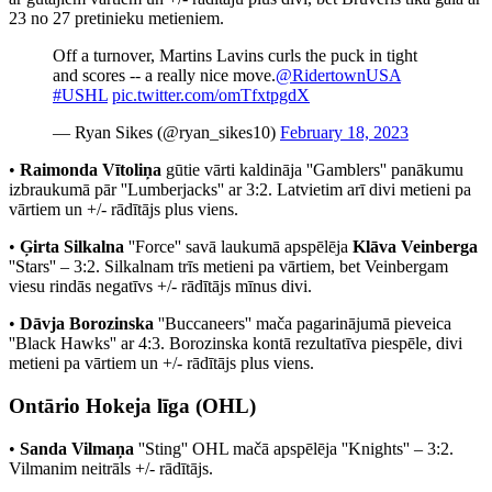
23 no 27 pretinieku metieniem.
Off a turnover, Martins Lavins curls the puck in tight
and scores -- a really nice move.
@RidertownUSA
#USHL
pic.twitter.com/omTfxtpgdX
— Ryan Sikes (@ryan_sikes10)
February 18, 2023
•
Raimonda Vītoliņa
gūtie vārti kaldināja ''Gamblers'' panākumu
izbraukumā pār ''Lumberjacks'' ar 3:2. Latvietim arī divi metieni pa
vārtiem un +/- rādītājs plus viens.
•
Ģirta Silkalna
''Force'' savā laukumā apspēlēja
Klāva Veinberga
''Stars'' – 3:2. Silkalnam trīs metieni pa vārtiem, bet Veinbergam
viesu rindās negatīvs +/- rādītājs mīnus divi.
•
Dāvja Borozinska
''Buccaneers'' mača pagarinājumā pieveica
''Black Hawks'' ar 4:3. Borozinska kontā rezultatīva piespēle, divi
metieni pa vārtiem un +/- rādītājs plus viens.
Ontārio Hokeja līga (OHL)
•
Sanda Vilmaņa
''Sting'' OHL mačā apspēlēja ''Knights'' – 3:2.
Vilmanim neitrāls +/- rādītājs.