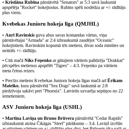
•
Kristiāna Rubīna
pārstāvētā ''Senators'' ar 5:3 savā laukumā
apspēlēja ''Rocket'' hokejiostus. Rubīns spēli noslēdza ar +/- rādītāju
plus viens.
Kvebekas Junioru hokeja līga (QMJHL)
•
Anrī Ravinskis
guva abus savas komandas vārtus, viņa
pārstāvētajai ''Armada'' ar 2:4 izbraukumā zaudējot ''Oceanic''
hokejistiem. Ravinskim kopumā trīs metieni, divas soda minūtes un
neitrāls +/- rādītājs.
• Citā mačā
Niks Feņenko
ar gūtajiem vārtiem palīdzēja ''Drakkar''
pēcspēles metienos apspēlēt ''Tigres'' – 4:3. Feņenko pa vārtiem
meta četras reizes.
• Precīzs metiens Kvebekas Junioru hokeja līgas mačā arī
Ērikam
Mateiko
, kura pārstāvētā ''Sea Dogs'' savā laukumā ar 2:8
piedzīvoja sakāvi pret ''Phoenix''. Latvietis uzvarēja septiņos no 22
iemetieniem.
ASV Junioru hokeja līga (USHL)
•
Martina Laviņa un Bruno Brūvera
pārstāvētā ''Cedar Rapids''
izbraukumā atzina Čikāgas ''Steel'' pārākumu – 3:4. Laviņš izcēlās
ar gūtajiem vārtiem un +/- rādītāju plus divi, bet Brūveris tika galā ar