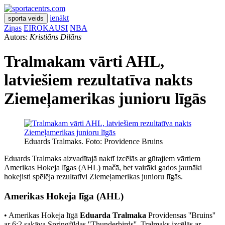
ienākt
sporta veids
Ziņas
EIROKAUSI
NBA
Autors:
Kristiāns Dilāns
Tralmakam vārti AHL,
latviešiem rezultatīva nakts
Ziemeļamerikas junioru līgās
Eduards Tralmaks. Foto: Providence Bruins
Eduards Tralmaks aizvadītajā naktī izcēlās ar gūtajiem vārtiem
Amerikas Hokeja līgas (AHL) mačā, bet vairāki gados jaunāki
hokejisti spēlēja rezultatīvi Ziemeļamerikas junioru līgās.
Amerikas Hokeja līga (AHL)
• Amerikas Hokeja līgā
Eduarda Tralmaka
Providensas ''Bruins''
ar 6:2 sakāva Springfīldas ''Thunderbirds''. Tralmaks izcēlās ar