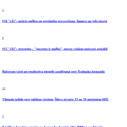
5
#16 "eXi": netīrās spēlītes un pretinieku provocēšana, humors un joki sportā
6
#15 "eXi": stereotips – "sportists ir muļķis", sporta veidam neierasti apstākļi
Balceram vārti un rezultatīva piespēle zaudējumā pret Tralmaka komandu
13
Vilmanis izslido pret tukšiem vārtiem, Šilovs atvaira 33 no 34 metieniem AHL
2
Kā Oļegs Sorokins aizgāja no komandas Somijā: "No f***ing problem!"