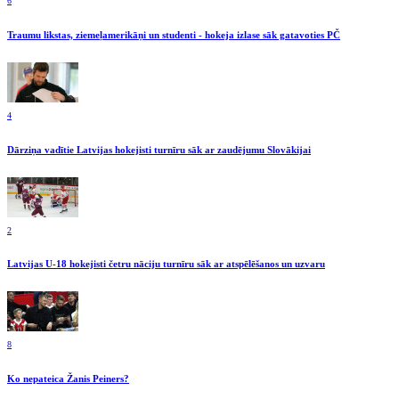
6
Traumu likstas, ziemeļamerikāņi un studenti - hokeja izlase sāk gatavoties PČ
4
Dārziņa vadītie Latvijas hokejisti turnīru sāk ar zaudējumu Slovākijai
2
Latvijas U-18 hokejisti četru nāciju turnīru sāk ar atspēlēšanos un uzvaru
8
Ko nepateica Žanis Peiners?