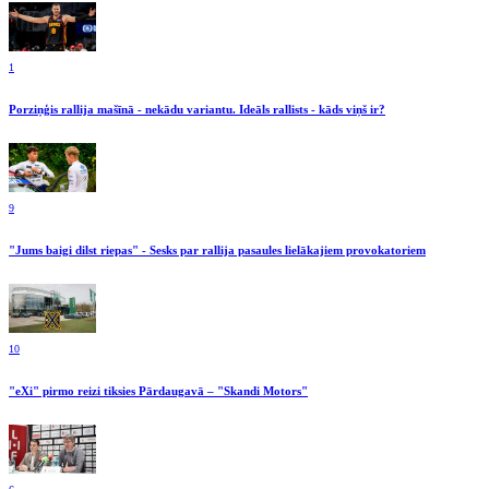
1
Porziņģis rallija mašīnā - nekādu variantu. Ideāls rallists - kāds viņš ir?
9
"Jums baigi dilst riepas" - Sesks par rallija pasaules lielākajiem provokatoriem
10
"eXi" pirmo reizi tiksies Pārdaugavā – "Skandi Motors"