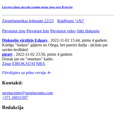
Latvijas izlase aizvada treniņu pirms cīņas pret Krieviju
Ziemeļamerikas leģionāri 22/23
Raidījums "eXi"
Pievienot ziņu
Pievienot foto
Pievienot video
Sākt diskusiju
Diskusiju virzītājs Edgars
, 2022-11-02 15:44, pirms 4 gadiem
Kārtīgs "badass" gājiens no Oļega, bet pareizi darīja - jācīnās par
savām tiesībām!
piraty
, 2022-11-02 23:50, pirms 4 gadiem
Drizak jau nu "smartass" kadrs.
Ziņas
EIROKAUSI
NBA
Pārslēgties uz pilno versiju ⊳
Kontakti:
sportacentrs@sportacentrs.com
+371 26011507
Redakcija