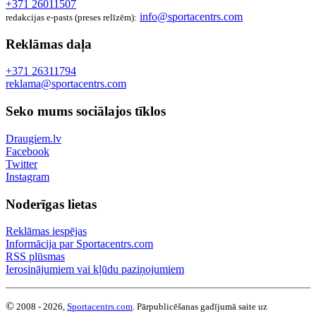
+371 26011507
info@sportacentrs.com
redakcijas e-pasts (preses relīzēm):
Reklāmas daļa
+371 26311794
reklama@sportacentrs.com
Seko mums sociālajos tīklos
Draugiem.lv
Facebook
Twitter
Instagram
Noderīgas lietas
Reklāmas iespējas
Informācija par Sportacentrs.com
RSS plūsmas
Ierosinājumiem vai kļūdu paziņojumiem
©
2008 - 2026,
Sportacentrs.com
. Pārpublicēšanas gadījumā saite uz