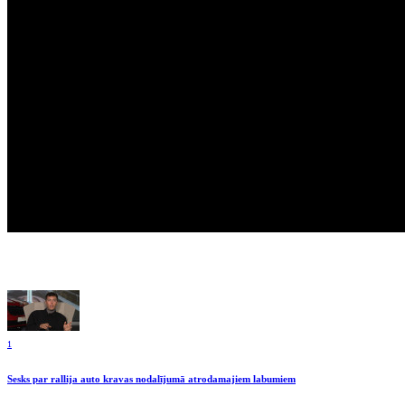
1
Sesks par rallija auto kravas nodalījumā atrodamajiem labumiem