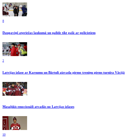
8
Daugaviņš atgriežas laukumā un palīdz tikt galā ar policistiem
2
Latvijas izlase ar Karsumu un Bārtuli aizvada pirmo treniņu pirms turnīra Vācijā
Masaļskis emocionāli atvadās no Latvijas izlases
10