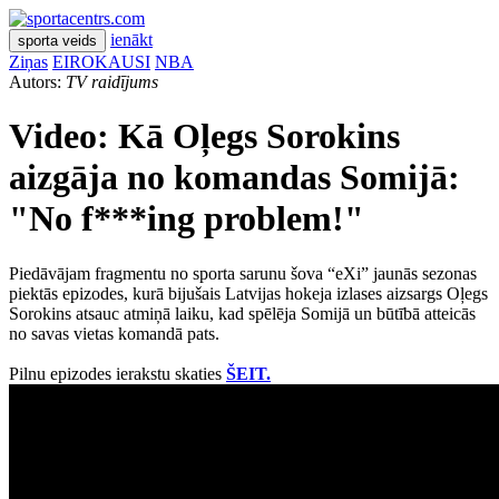
ienākt
sporta veids
Ziņas
EIROKAUSI
NBA
Autors:
TV raidījums
Video: Kā Oļegs Sorokins
aizgāja no komandas Somijā:
"No f***ing problem!"
Piedāvājam fragmentu no sporta sarunu šova “eXi” jaunās sezonas
piektās epizodes, kurā bijušais Latvijas hokeja izlases aizsargs Oļegs
Sorokins atsauc atmiņā laiku, kad spēlēja Somijā un būtībā atteicās
no savas vietas komandā pats.
Pilnu epizodes ierakstu skaties
ŠEIT.