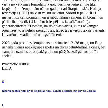
viena no veiksmes formulām, kāpēc tieši mēs ieguvām ne tikai
iespēju rīkot čempionātu nākamgad, bet arī Starptautiskās Hokeja
federācijas (IIHF) un visu valstu uzticību. Šobrīd ir palikuši 11
mēneši līdz čempionātam, un ir jābūt lielām vēlmēm, ambīcijām un
pārliecībai, ka tik īsā laikā to ir iespējams izdarīt," norādīja
ģenerālsekretārs. "Domāju, ka šīs divas valstis, kuras nākamgad
organizēs, to ir lieliski pierādījušas, tāpēc tas ir visdrošākais variants,
lai varētu aizvadīt turnīru augstā līmenī."
2023.gada pasaules čempionāts norisināsies 12.-28.maijā, un Rīga
uzņems vienas apakšgrupas spēles un divas ceturtdaļfināla cīņas, bet
Tampere uzņems otro apakšgrupu un pārējās izslēgšanas turnīra
spēles.
Izmantotie resursi:
LETA
13
Rihardam Bukartam divas izšķirošās ripas, Latvija atspēlējas un pieveic Ukrainu
1