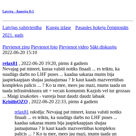
Latvija - Austrija 8:1
Latvijas valstvienība
Kungu izlase
Pasaules hokeja čempionāts
2021. gads
Pievienot ziņu
Pievienot foto
Pievienot video
Sākt diskusiju
2022-06-20 15:10
relax81
, 2022-06-20 19:20, pirms 4 gadiem
Nevajag pat mineet, kuraa valstii notiks finaali ... es teiktu, ka
suudiigs darbs no LHF puses ... kaadaa sakaraa mums bija
jaapiekaapjaas shajaa jautaajumaa ? Ir kaut kaads mazveertiibas
komplekss palicis ... ? Ko ta mee, mees jau mazi, mums taada un
taada infrastruktuura utt + vecais komunists Kazjols vel tur grozaas
... Maigi izsakoties - vareeja buut daudz daudz labaak
KrisitisOZO
, 2022-06-20 22:33, pirms 4 gadiem
relax81
rakstīja: Nevajag pat mineet, kuraa valstii notiks
finaali ... es teiktu, ka suudiigs darbs no LHF puses ...
kaadaa sakaraa mums bija jaapiekaapjaas shajaa
jautaajumaa ? Ir kaut kaads mazveertiibas komplekss
palicis ... ? Ko ta mee, mees jau mazi, mums taada un