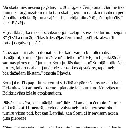
"Ja skatāmies nesenā pagātnē, uz 2021.gada čempionātu, tad ne tikai
mums kā organizatoriem, bet arī skatītājiem un daudziem citiem pēc
tā palika neliela rūgtuma sajūta. Tas nebija pilnvērtīgs čempionāts,"
teica Pļāvējs.
Viņš atklāja, ka meistarsacīkšu organizētāji uzreiz pēc turnīra beigām
Rīgā sāka domāt, kādas ir iespējas čempionātu vēlreiz aizvadīt
Latvijas galvaspilsētā.
"Diezgan ātri sākām domāt par to, kādi varētu būt alternatīvi
risinājumi, kuros kāju durvīs varētu ielikt arī LHF, un bija dažādas
sarunas pirms risinājuma ar Somiju. Jāsaka, ka arī Somijā notikušais
turnīrs, lai arī noritēja jau daudz ierastākos apstākļos, tāpat nebija
bez dažādām likstām," stāstīja Pļāvējs.
Somijai radās papildu izdevumi saistībā ar pārcelšanos uz citu halli
Helsinkos, kā arī netika īstenoti plānotie ienākumi no Krievijas un
Baltkrievijas izlašu atbalstītājiem.
Pļāvējs uzsvēra, ka situācijā, kurā līdz nākamajam čempionātam ir
atlikuši tikai 11 mēneši, neviena valsts nebūtu ieinteresēta rīkot
turnīru viena pati, bet gan Latvijai, gan Somijai ir pavisam nesen
gūta pieredze.
"Pieredze organizēt ļoti īsā laika periodā un neierastos apstākļos ir