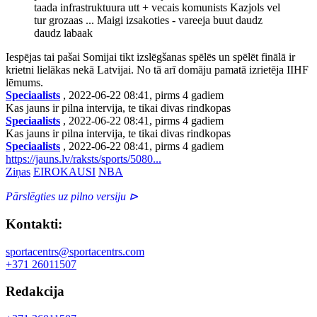
taada infrastruktuura utt + vecais komunists Kazjols vel
tur grozaas ... Maigi izsakoties - vareeja buut daudz
daudz labaak
Iespējas tai pašai Somijai tikt izslēgšanas spēlēs un spēlēt finālā ir
krietni lielākas nekā Latvijai. No tā arī domāju pamatā izrietēja IIHF
lēmums.
Speciaalists
, 2022-06-22 08:41, pirms 4 gadiem
Kas jauns ir pilna intervija, te tikai divas rindkopas
Speciaalists
, 2022-06-22 08:41, pirms 4 gadiem
Kas jauns ir pilna intervija, te tikai divas rindkopas
Speciaalists
, 2022-06-22 08:41, pirms 4 gadiem
https://jauns.lv/raksts/sports/5080...
Ziņas
EIROKAUSI
NBA
Pārslēgties uz pilno versiju ⊳
Kontakti:
sportacentrs@sportacentrs.com
+371 26011507
Redakcija