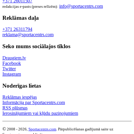
+371 26011507
info@sportacentrs.com
redakcijas e-pasts (preses relīzēm):
Reklāmas daļa
+371 26311794
reklama@sportacentrs.com
Seko mums sociālajos tīklos
Draugiem.lv
Facebook
Twitter
Instagram
Noderīgas lietas
Reklāmas iespējas
Informācija par Sportacentrs.com
RSS plūsmas
Ierosinājumiem vai kļūdu paziņojumiem
©
2008 - 2026,
Sportacentrs.com
. Pārpublicēšanas gadījumā saite uz