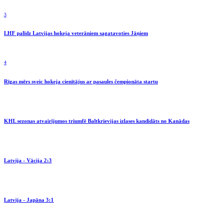
3
LHF palīdz Latvijas hokeja veterāniem sagatavoties Jāņiem
4
Rīgas mērs sveic hokeja cienītājus ar pasaules čempionāta startu
KHL sezonas atvairījumos triumfē Baltkrievijas izlases kandidāts no Kanādas
Latvija - Vācija 2:3
Latvija - Japāna 3:1