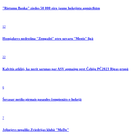
"Rietumu Banka" ziedos 50 000 eiro jauno hokejistu apmācībām
12
Homjakovs nodrošina ''Zemgalei'' otro uzvaru ''Mestis'' līgā
22
Kalvītis atklāj, ka norit sarunas par ASV apmaiņu pret Čehiju PČ2023 Rīgas grupā
6
Šovasar notiks pirmais pasaules čempionāts e-hokejā
7
Jeļisejevs nepaliks Zviedrijas klubā "MoDo"