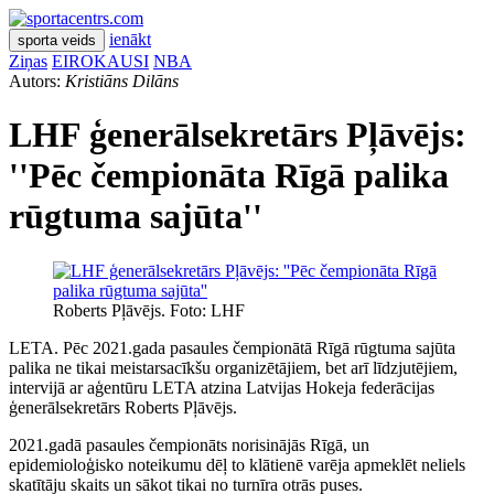
ienākt
sporta veids
Ziņas
EIROKAUSI
NBA
Autors:
Kristiāns Dilāns
LHF ģenerālsekretārs Pļāvējs:
''Pēc čempionāta Rīgā palika
rūgtuma sajūta''
Roberts Pļāvējs. Foto: LHF
LETA. Pēc 2021.gada pasaules čempionātā Rīgā rūgtuma sajūta
palika ne tikai meistarsacīkšu organizētājiem, bet arī līdzjutējiem,
intervijā ar aģentūru LETA atzina Latvijas Hokeja federācijas
ģenerālsekretārs Roberts Pļāvējs.
2021.gadā pasaules čempionāts norisinājās Rīgā, un
epidemioloģisko noteikumu dēļ to klātienē varēja apmeklēt neliels
skatītāju skaits un sākot tikai no turnīra otrās puses.