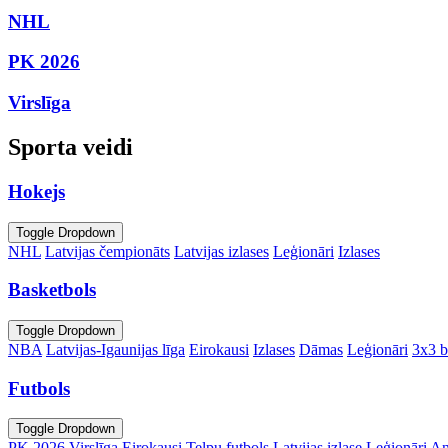
NHL
PK 2026
Virslīga
Sporta veidi
Hokejs
Toggle Dropdown
NHL
Latvijas čempionāts
Latvijas izlases
Leģionāri
Izlases
Basketbols
Toggle Dropdown
NBA
Latvijas-Igaunijas līga
Eirokausi
Izlases
Dāmas
Leģionāri
3x3 b
Futbols
Toggle Dropdown
PK 2026
Virslīga
Eirokausi
Telpu futbols
Latvijas izlase
Leģionāri
An