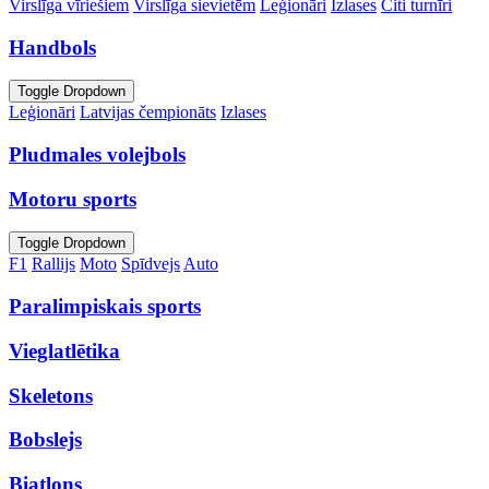
Virslīga vīriešiem
Virslīga sievietēm
Leģionāri
Izlases
Citi turnīri
Handbols
Toggle Dropdown
Leģionāri
Latvijas čempionāts
Izlases
Pludmales volejbols
Motoru sports
Toggle Dropdown
F1
Rallijs
Moto
Spīdvejs
Auto
Paralimpiskais sports
Vieglatlētika
Skeletons
Bobslejs
Biatlons