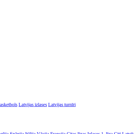
asketbols
Latvijas izlases
Latvijas turnīri
glija
Spānija
Itālija
Vācija
Francija
Citas līgas
Izlases
1. līga
Citi Latvij