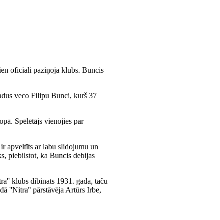
ien oficiāli paziņoja klubs. Buncis
adus veco Filipu Bunci, kurš 37
opā. Spēlētājs vienojies par
ir apveltīts ar labu slidojumu un
, piebilstot, ka Buncis debijas
a'' klubs dibināts 1931. gadā, taču
 ''Nitra'' pārstāvēja Artūrs Irbe,