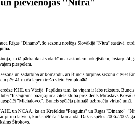
un pievienojas ''Nitra''
uca Rīgas ''Dinamo'', šo sezonu noslēgs Slovākijā ''Nitra'' sastāvā, otrd
ējumā.
ņoja, ka tā pārtraukusi sadarbību ar astoņiem hokejistiem, tostarp 24 g
tīvajām piespēlēm.
ās sezona un sadarbība ar komandu, arī Buncis turpinās sezonu citviet Eir
ktiem pēc 41 mača ieņem trešo vietu čempionātā.
pieredze KHL un Vācijā. Papildus tam, ka viņam ir labs raksturs, Buncis 
uba ''Instagram'' paziņojumā citēts kluba prezidents Miroslavs Kovačiks
ikā apspēlēt ''Michalovce''. Buncis spēlēja pirmajā uzbrucēju virknējumā.
AHL un NCAA, kā arī Krēfeldes ''Penguins'' un Rīgas ''Dinamo''. ''Nitr
r pirmo latvieti, kurš spēlē šajā komandā. Dažas spēles 2006./2007. gadā
aksims Širokovs.