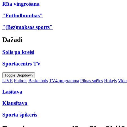
Rīta vingrošana
"Futbolbumbas"
"(Bez)maksas sports"
Dažādi
Solis pa kreisi
Sportacentrs TV
Toggle Dropdown
LIVE
Futbols
Basketbols
TV4 programma
Pilnas spēles
Hokejs
Video
Lasītava
Klausītava
Sporta špikeris