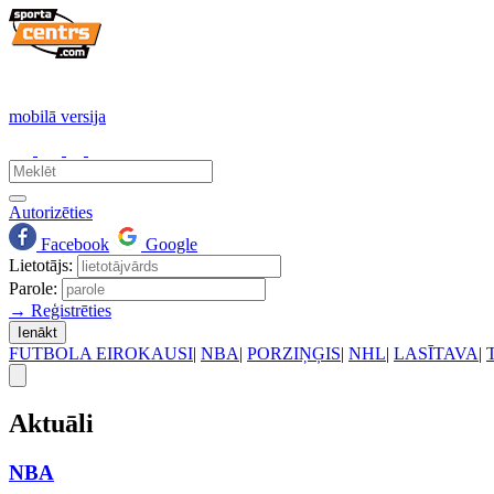
mobilā versija
Autorizēties
Facebook
Google
Lietotājs:
Parole:
→ Reģistrēties
Ienākt
FUTBOLA EIROKAUSI
|
NBA
|
PORZIŅĢIS
|
NHL
|
LASĪTAVA
|
Aktuāli
NBA