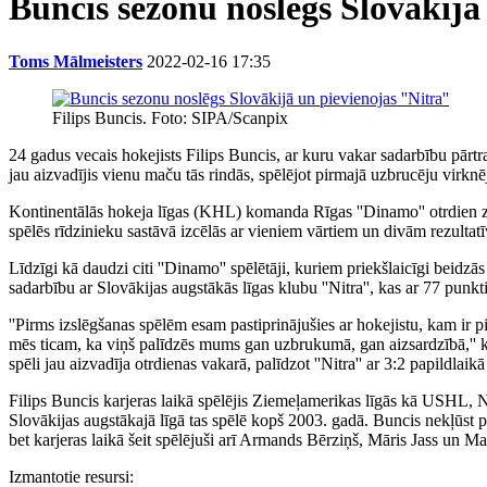
Buncis sezonu noslēgs Slovākijā 
Toms Mālmeisters
2022-02-16 17:35
Filips Buncis. Foto: SIPA/Scanpix
24 gadus vecais hokejists Filips Buncis, ar kuru vakar sadarbību pārtra
jau aizvadījis vienu maču tās rindās, spēlējot pirmajā uzbrucēju virkn
Kontinentālās hokeja līgas (KHL) komanda Rīgas ''Dinamo'' otrdien zi
spēlēs rīdzinieku sastāvā izcēlās ar vieniem vārtiem un divām rezulta
Līdzīgi kā daudzi citi ''Dinamo'' spēlētāji, kuriem priekšlaicīgi beidz
sadarbību ar Slovākijas augstākās līgas klubu ''Nitra'', kas ar 77 pun
''Pirms izslēgšanas spēlēm esam pastiprinājušies ar hokejistu, kam ir 
mēs ticam, ka viņš palīdzēs mums gan uzbrukumā, gan aizsardzībā,'' kl
spēli jau aizvadīja otrdienas vakarā, palīdzot ''Nitra'' ar 3:2 papildla
Filips Buncis karjeras laikā spēlējis Ziemeļamerikas līgās kā USHL, N
Slovākijas augstākajā līgā tas spēlē kopš 2003. gadā. Buncis nekļūst pa
bet karjeras laikā šeit spēlējuši arī Armands Bērziņš, Māris Jass un M
Izmantotie resursi: