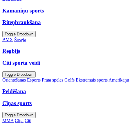
Kamaniņu sports
Riteņbraukšana
Toggle Dropdown
BMX
Šoseja
Regbijs
Citi sporta veidi
Toggle Dropdown
Orientēšanās
Esports
Prāta spēles
Golfs
Ekstrēmais sports
Amerikāņu 
Peldēšana
Cīņas sports
Toggle Dropdown
MMA
Cīņa
Citi