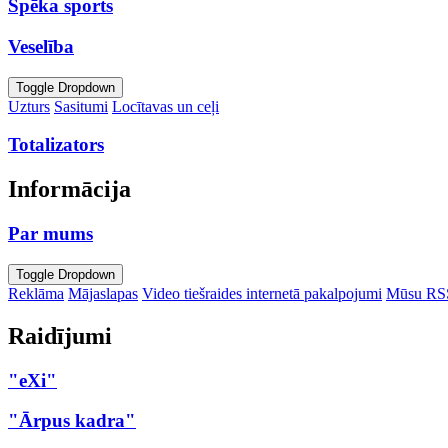
Spēka sports
Veselība
Toggle Dropdown
Uzturs
Sasitumi
Locītavas un ceļi
Totalizators
Informācija
Par mums
Toggle Dropdown
Reklāma
Mājaslapas
Video tiešraides internetā pakalpojumi
Mūsu RS
Raidījumi
"eXi"
"Ārpus kadra"