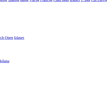
nch Open
Izlases
došana