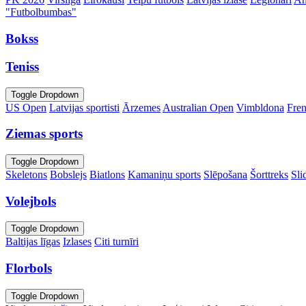
"Futbolbumbas"
Bokss
Teniss
Toggle Dropdown
US Open
Latvijas sportisti
Ārzemes
Australian Open
Vimbldona
Fre
Ziemas sports
Toggle Dropdown
Skeletons
Bobslejs
Biatlons
Kamaniņu sports
Slēpošana
Šorttreks
Sli
Volejbols
Toggle Dropdown
Baltijas līgas
Izlases
Citi turnīri
Florbols
Toggle Dropdown