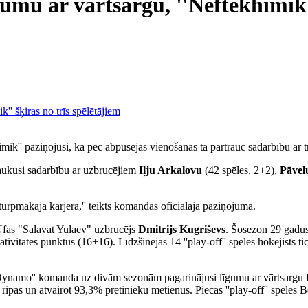
u ar vārtsargu, ''Neftekhimik''
'' paziņojusi, ka pēc abpusējās vienošanās tā pārtrauc sadarbību ar tr
aukusi sadarbību ar uzbrucējiem
Iļju Arkalovu
(42 spēles, 2+2),
Pāvel
turpmākajā karjerā,'' teikts komandas oficiālajā paziņojumā.
Ufas "Salavat Yulaev" uzbrucējs
Dmitrijs Kugriševs
. Šosezon 29 gadus
tivitātes punktus (16+16). Līdzšinējās 14 ''play-off'' spēlēs hokejists t
Dynamo'' komanda uz divām sezonām pagarinājusi līgumu ar vārtsargu
 ripas un atvairot 93,3% pretinieku metienus. Piecās ''play-off'' spēlēs B