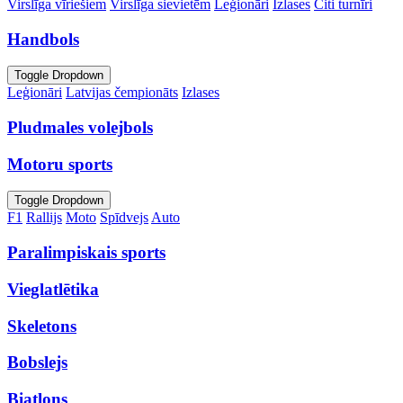
Virslīga vīriešiem
Virslīga sievietēm
Leģionāri
Izlases
Citi turnīri
Handbols
Toggle Dropdown
Leģionāri
Latvijas čempionāts
Izlases
Pludmales volejbols
Motoru sports
Toggle Dropdown
F1
Rallijs
Moto
Spīdvejs
Auto
Paralimpiskais sports
Vieglatlētika
Skeletons
Bobslejs
Biatlons