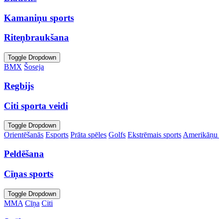
Kamaniņu sports
Riteņbraukšana
Toggle Dropdown
BMX
Šoseja
Regbijs
Citi sporta veidi
Toggle Dropdown
Orientēšanās
Esports
Prāta spēles
Golfs
Ekstrēmais sports
Amerikāņu 
Peldēšana
Cīņas sports
Toggle Dropdown
MMA
Cīņa
Citi