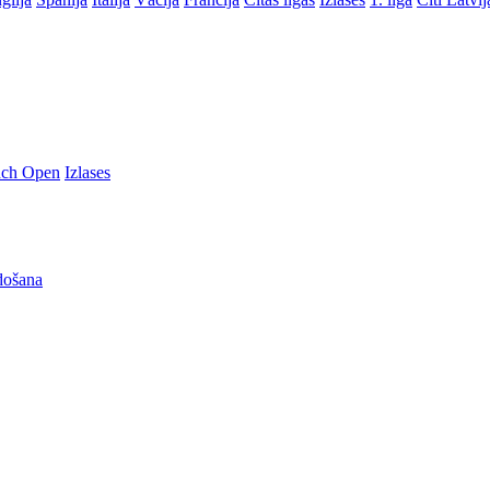
nch Open
Izlases
došana