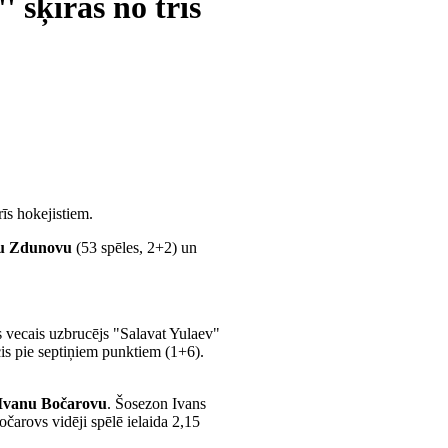
 šķiras no trīs
īs hokejistiem.
u Zdunovu
(53 spēles, 2+2) un
 vecais uzbrucējs "Salavat Yulaev"
icis pie septiņiem punktiem (1+6).
Ivanu Bočarovu
. Šosezon Ivans
očarovs vidēji spēlē ielaida 2,15