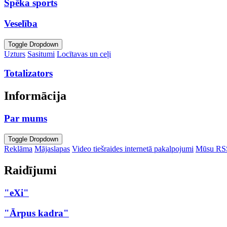
Spēka sports
Veselība
Toggle Dropdown
Uzturs
Sasitumi
Locītavas un ceļi
Totalizators
Informācija
Par mums
Toggle Dropdown
Reklāma
Mājaslapas
Video tiešraides internetā pakalpojumi
Mūsu RS
Raidījumi
"eXi"
"Ārpus kadra"