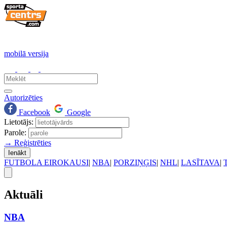
mobilā versija
Autorizēties
Facebook
Google
Lietotājs:
Parole:
→ Reģistrēties
Ienākt
FUTBOLA EIROKAUSI
|
NBA
|
PORZIŅĢIS
|
NHL
|
LASĪTAVA
|
Aktuāli
NBA