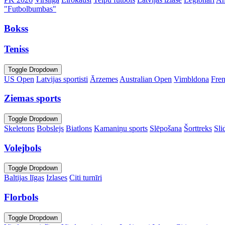
"Futbolbumbas"
Bokss
Teniss
Toggle Dropdown
US Open
Latvijas sportisti
Ārzemes
Australian Open
Vimbldona
Fre
Ziemas sports
Toggle Dropdown
Skeletons
Bobslejs
Biatlons
Kamaniņu sports
Slēpošana
Šorttreks
Sli
Volejbols
Toggle Dropdown
Baltijas līgas
Izlases
Citi turnīri
Florbols
Toggle Dropdown