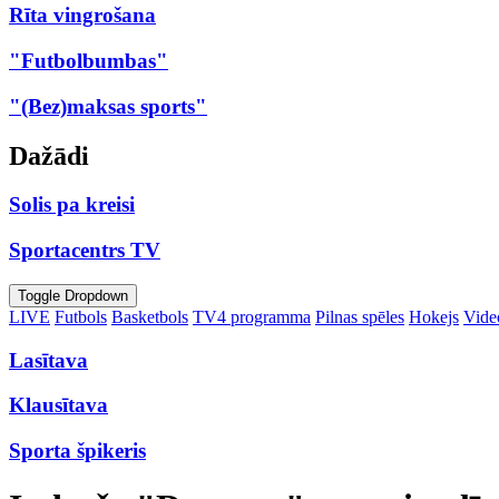
Rīta vingrošana
"Futbolbumbas"
"(Bez)maksas sports"
Dažādi
Solis pa kreisi
Sportacentrs TV
Toggle Dropdown
LIVE
Futbols
Basketbols
TV4 programma
Pilnas spēles
Hokejs
Video
Lasītava
Klausītava
Sporta špikeris