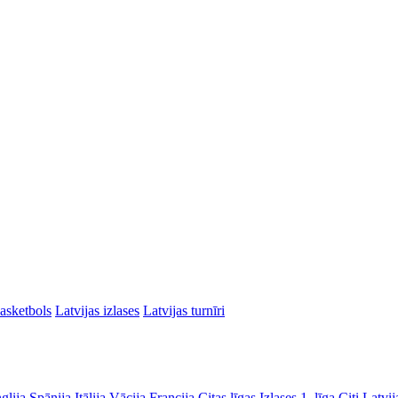
asketbols
Latvijas izlases
Latvijas turnīri
glija
Spānija
Itālija
Vācija
Francija
Citas līgas
Izlases
1. līga
Citi Latvij