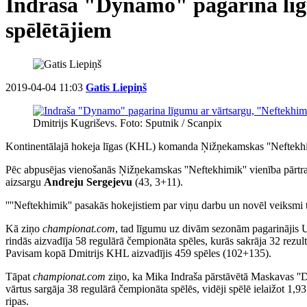
Indraša "Dynamo" pagarina līgum
spēlētājiem
2019-04-04 11:03
Gatis Liepiņš
Dmitrijs Kugriševs. Foto: Sputnik / Scanpix
Kontinentālajā hokeja līgas (KHL) komanda Ņižņekamskas ''Neftekhimik
Pēc abpusējas vienošanās Ņižņekamskas ''Neftekhimik'' vienība pārtr
aizsargu
Andreju Sergejevu
(43, 3+11).
''''Neftekhimik'' pasakās hokejistiem par viņu darbu un novēl veiksmi 
Kā ziņo
championat.com
, tad līgumu uz divām sezonām pagarinājis 
rindās aizvadīja 58 regulārā čempionāta spēles, kurās sakrāja 32 rezulta
Pavisam kopā Dmitrijs KHL aizvadījis 459 spēles (102+135).
Tāpat
championat.com
ziņo, ka Mika Indraša pārstāvētā Maskavas ''
vārtus sargāja 38 regulārā čempionāta spēlēs, vidēji spēlē ielaižot 1,93
ripas.