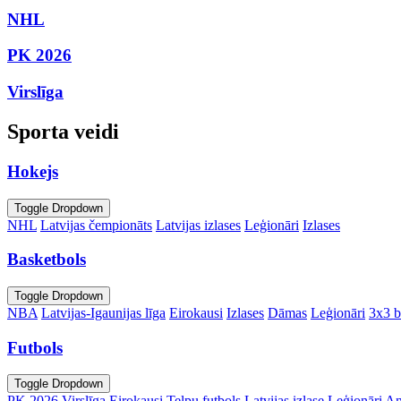
NHL
PK 2026
Virslīga
Sporta veidi
Hokejs
Toggle Dropdown
NHL
Latvijas čempionāts
Latvijas izlases
Leģionāri
Izlases
Basketbols
Toggle Dropdown
NBA
Latvijas-Igaunijas līga
Eirokausi
Izlases
Dāmas
Leģionāri
3x3 b
Futbols
Toggle Dropdown
PK 2026
Virslīga
Eirokausi
Telpu futbols
Latvijas izlase
Leģionāri
An