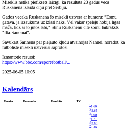
Misēklis netika piefiksēts laicīgi, kā rezultātā 23 gadus vecā
Rūskanena izlaida cīņu pret Serbiju.
Gados vecākā Rūskanena šo misēkli uztvēra ar humoru: ″Esmu
gatava, ja izsaukums uz izlasi nāks. Vēl vakar spēlēju hobija līgas
mačā, līdz ar to jūtos labi,″ Stinu Rūskanenu citē somu laikraksts
″Ilta-Sanomat″.
Savukārt Sārinena par pieļauto kļūdu atvainojās Nannei, norādot, ka
futboliste misēkli uztvērusi saprotoši.
Izmantotie resursi:
https://www.bbc.com/sport/football/...
2025-06-05 10:05
Kalendārs
Turnīrs
Komandas
Rezultāts
TV
1
1.66
X
3.65
2
4.90
1
1.71
X
3.63
2
4.40