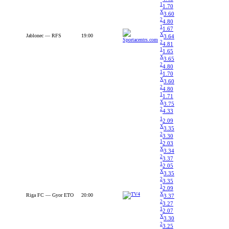
1
1.70
X
3.60
2
4.80
1
1.67
X
Jablonec — RFS
19:00
3.64
2
4.81
1
1.65
X
3.65
2
4.80
1
1.70
X
3.60
2
4.80
1
1.71
X
3.75
2
4.33
1
2.09
X
3.35
2
3.30
1
2.03
X
3.34
2
3.37
1
2.05
X
3.35
2
3.35
1
2.09
X
Riga FC — Gyor ETO
20:00
3.37
2
3.27
1
2.07
X
3.30
2
3.25