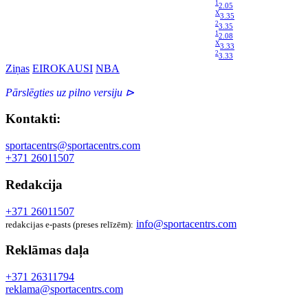
1
2.05
X
3.35
2
3.35
1
2.08
X
3.33
2
3.33
Ziņas
EIROKAUSI
NBA
Pārslēgties uz pilno versiju ⊳
Kontakti:
sportacentrs@sportacentrs.com
+371 26011507
Redakcija
+371 26011507
info@sportacentrs.com
redakcijas e-pasts (preses relīzēm):
Reklāmas daļa
+371 26311794
reklama@sportacentrs.com