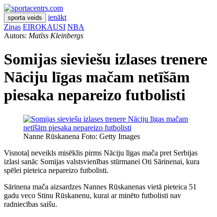
ienākt
sporta veids
Ziņas
EIROKAUSI
NBA
Autors:
Matīss Kleinbergs
Somijas sieviešu izlases trenere
Nāciju līgas mačam netīšām
piesaka nepareizo futbolisti
Nanne Rūskanena Foto: Getty Images
Visnotaļ neveikls misēklis pirms Nāciju līgas mača pret Serbijas
izlasi sanāc Somijas valstsvienības stūrmanei Oti Sārinenai, kura
spēlei pieteica nepareizo futbolisti.
Sārinena mača aizsardzes Nannes Rūskanenas vietā pieteica 51
gadu veco Stinu Rūskanenu, kurai ar minēto futbolisti nav
radniecības saišu.