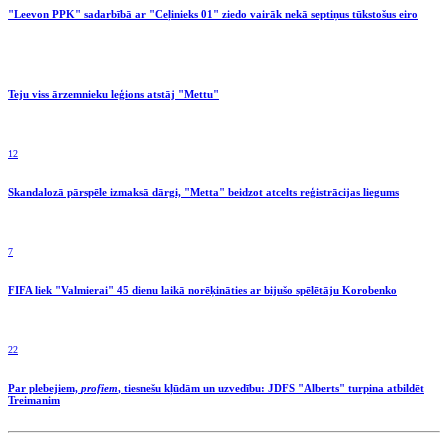
"Leevon PPK" sadarbībā ar "Ceļinieks 01" ziedo vairāk nekā septiņus tūkstošus eiro
Teju viss ārzemnieku leģions atstāj "Mettu"
12
Skandalozā pārspēle izmaksā dārgi, "Metta" beidzot atcelts reģistrācijas liegums
7
FIFA liek "Valmierai" 45 dienu laikā norēķināties ar bijušo spēlētāju Korobenko
22
Par plebejiem,
profiem
, tiesnešu kļūdām un uzvedību: JDFS "Alberts" turpina atbildēt
Treimanim