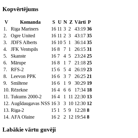
Kopvērtējums
V
Komanda
S
U
N
Z
Vārti
P
1.
Riga Mariners
16
11
3
2
43:19
36
2.
Ogre United
16
11
2
3
43:17
35
3.
JDFS Alberts
16
10
5
1
36:14
35
4.
JFK Ventspils
16
8
7
1
26:15
31
5.
Skanste
16
7
4
5
23:24
25
6.
Mārupe
16
8
1
7
21:18
25
7.
RFS-2
15
6
5
4
26:19
23
8.
Leevon PPK
16
6
3
7
26:25
21
9.
Smiltene
16
6
1
9
30:29
19
10.
Rēzekne
16
4
6
6
17:34
18
11.
Tukums 2000-2
16
4
1
11
22:30
13
12.
Augšdaugavas NSS
16
3
3
10
12:30
12
13.
Riga-2
15
1
5
9
12:28
8
14.
AFA Olaine
16
2
2
12
19:54
8
Labākie vārtu guvēji