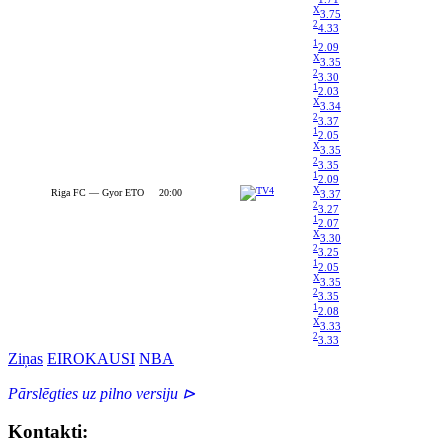
X
3.75
2
4.33
1
2.09
X
3.35
2
3.30
1
2.03
X
3.34
2
3.37
1
2.05
X
3.35
2
3.35
1
2.09
X
Riga FC — Gyor ETO
20:00
3.37
2
3.27
1
2.07
X
3.30
2
3.25
1
2.05
X
3.35
2
3.35
1
2.08
X
3.33
2
3.33
Ziņas
EIROKAUSI
NBA
Pārslēgties uz pilno versiju ⊳
Kontakti: