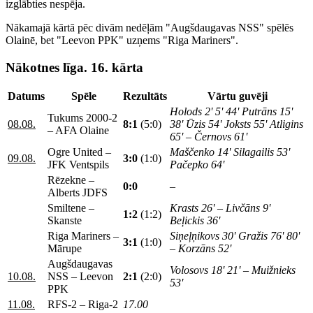
izglābties nespēja.
Nākamajā kārtā pēc divām nedēļām "Augšdaugavas NSS" spēlēs
Olainē, bet "Leevon PPK" uzņems "Riga Mariners".
Nākotnes līga. 16. kārta
Datums
Spēle
Rezultāts
Vārtu guvēji
Holods 2' 5' 44' Putrāns 15'
Tukums 2000-2
08.08.
8:1
(5:0)
38' Ūzis 54' Joksts 55' Atligins
– AFA Olaine
65' – Černovs 61'
Ogre United –
Maščenko 14' Silagailis 53'
09.08.
3:0
(1:0)
JFK Ventspils
Pačepko 64'
Rēzekne –
0:0
–
Alberts JDFS
Smiltene –
Krasts 26' – Livčāns 9'
1:2
(1:2)
Skanste
Beļickis 36'
Riga Mariners –
Siņeļņikovs 30' Gražis 76' 80'
3:1
(1:0)
Mārupe
– Korzāns 52'
Augšdaugavas
Volosovs 18' 21' – Muižnieks
10.08.
NSS – Leevon
2:1
(2:0)
53'
PPK
11.08.
RFS-2 – Riga-2
17.00