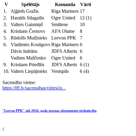
V
Spēlētājs
Komanda
Vārti
1.
Aļģirds Gražis
Riga Mariners
17
2.
Haralds Silagailis
Ogre United
12 (1)
3.
Valters Gaismiņš
Smiltene
10
4.
Kristians Černovs
AFA Olaine
8
5.
Rūdolfs Muižnieks
Leevon PPK
7
6.
Vladimirs Kostigovs
Riga Mariners
6
Dāvis Indrāns
JDFS Alberts
6
Vadims Maščenko
Ogre United
6
9.
Kristians Priedītis
JDFS Alberts
6 (1)
10.
Valters Liepājnieks
Ventspils
6 (4)
Sacensību vietne:
https://lff.lv/sacensibas/viriesi/n...
"Leevon PPK" sāk 2026. gada sezonas abonementu tirdzniecību
1