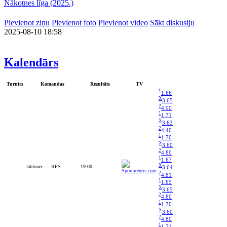
Nākotnes līga (2025.)
Pievienot ziņu
Pievienot foto
Pievienot video
Sākt diskusiju
2025-08-10 18:58
Kalendārs
Turnīrs
Komandas
Rezultāts
TV
1
1.66
X
3.65
2
4.90
1
1.71
X
3.63
2
4.40
1
1.70
X
3.60
2
4.80
1
1.67
X
Jablonec — RFS
19:00
3.64
2
4.81
1
1.65
X
3.65
2
4.80
1
1.70
X
3.60
2
4.80
1
1.71