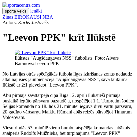
ienākt
sporta veids
Ziņas
EIROKAUSI
NBA
Autors:
Kārlis Justovičs
"Leevon PPK" krīt Ilūkstē
Ilūkstes "Augšdaugavas NSS" futbolists. Foto: Aivars
Baranovs/Leevon PPK
No Latvijas otrās spēcīgākās futbola līgas izkrišanas zonas nedaudz
attālinājusies jaunpienācēja "Augšdaugavas NSS", savā laukumā
Ilūkstē ar 2:1 pieveicot "Leevon PPK".
Abu pirmajā savstarpējā cīņā Rīgā 12. aprīlī ilūkstieši pirmajā
puslaikā iegūto pārsvaru pazaudēja, nospēlējot 1:1. Turpretim šodien
Sēlijas komanda no 18. līdz 21. minūtei ieguva divu vārtu pārsvaru,
20 gadīgo vārtsargu Maiklu Rūmani abās reizēs pārspējot Timuram
Volosovam.
Viesu rindās 53. minūtē vienu bumbu atspēlēja komandas labākais
snaiperis Rūdolfs Muižnieks, bet turpinājumā "Leevon PPK"