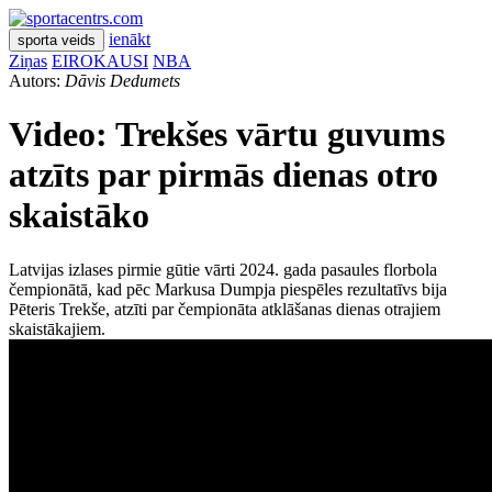
ienākt
sporta veids
Ziņas
EIROKAUSI
NBA
Autors:
Dāvis Dedumets
Video: Trekšes vārtu guvums
atzīts par pirmās dienas otro
skaistāko
Latvijas izlases pirmie gūtie vārti 2024. gada pasaules florbola
čempionātā, kad pēc Markusa Dumpja piespēles rezultatīvs bija
Pēteris Trekše, atzīti par čempionāta atklāšanas dienas otrajiem
skaistākajiem.