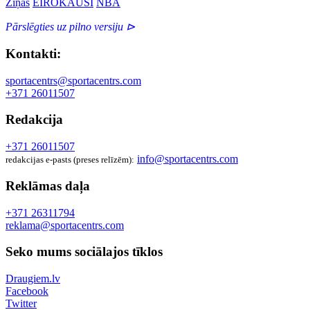
Ziņas
EIROKAUSI
NBA
Pārslēgties uz pilno versiju ⊳
Kontakti:
sportacentrs@sportacentrs.com
+371 26011507
Redakcija
+371 26011507
info@sportacentrs.com
redakcijas e-pasts (preses relīzēm):
Reklāmas daļa
+371 26311794
reklama@sportacentrs.com
Seko mums sociālajos tīklos
Draugiem.lv
Facebook
Twitter