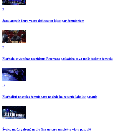
3
Somi atspēlē četru vārtu deficītu un kļūst par čempioniem
2
Florbola savienības prezidents Pētersons paskaidro sava īpašā izskata iemeslu
14
Florbolisti pasaules čempionātu noslēdz kā ceturtie labākie pasaulē
Šveice mača galotnē nodrošina uzvaru un piekto vietu pasaulē