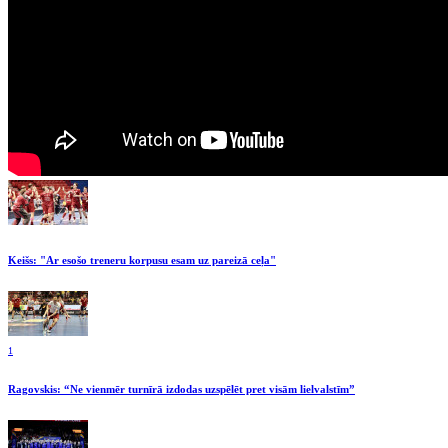
Keišs: "Ar esošo treneru korpusu esam uz pareizā ceļa"
1
Ragovskis: “Ne vienmēr turnīrā izdodas uzspēlēt pret visām lielvalstīm”