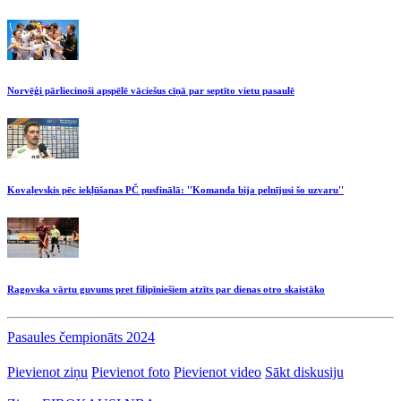
Norvēģi pārliecinoši apspēlē vāciešus cīņā par septīto vietu pasaulē
Kovaļevskis pēc iekļūšanas PČ pusfinālā: ''Komanda bija pelnījusi šo uzvaru''
Ragovska vārtu guvums pret filipīniešiem atzīts par dienas otro skaistāko
Pasaules čempionāts 2024
Pievienot ziņu
Pievienot foto
Pievienot video
Sākt diskusiju