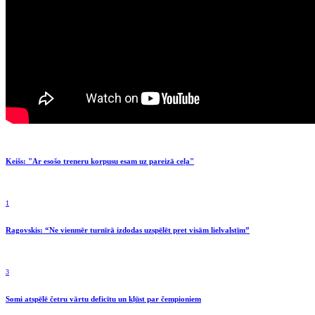
Keišs: "Ar esošo treneru korpusu esam uz pareizā ceļa"
1
Ragovskis: “Ne vienmēr turnīrā izdodas uzspēlēt pret visām lielvalstīm”
3
Somi atspēlē četru vārtu deficītu un kļūst par čempioniem