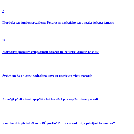
2
Florbola savienības prezidents Pētersons paskaidro sava īpašā izskata iemeslu
14
Florbolisti pasaules čempionātu noslēdz kā ceturtie labākie pasaulē
Šveice mača galotnē nodrošina uzvaru un piekto vietu pasaulē
Norvēģi pārliecinoši apspēlē vāciešus cīņā par septīto vietu pasaulē
Kovaļevskis pēc iekļūšanas PČ pusfinālā: ''Komanda bija pelnījusi šo uzvaru''