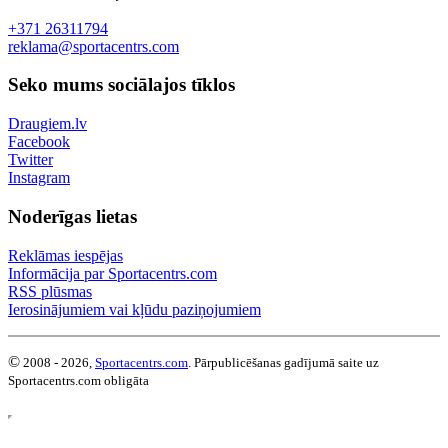
+371 26311794
reklama@sportacentrs.com
Seko mums sociālajos tīklos
Draugiem.lv
Facebook
Twitter
Instagram
Noderīgas lietas
Reklāmas iespējas
Informācija par Sportacentrs.com
RSS plūsmas
Ierosinājumiem vai kļūdu paziņojumiem
©
2008 - 2026,
Sportacentrs.com
. Pārpublicēšanas gadījumā saite uz
Sportacentrs.com obligāta