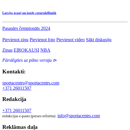
Latvija grauj un iesoļo ceturtdaļfinālā
Pasaules čempionāts 2024
Pievienot ziņu
Pievienot foto
Pievienot video
Sākt diskusiju
Ziņas
EIROKAUSI
NBA
Pārslēgties uz pilno versiju ⊳
Kontakti:
sportacentrs@sportacentrs.com
+371 26011507
Redakcija
+371 26011507
info@sportacentrs.com
redakcijas e-pasts (preses relīzēm):
Reklāmas daļa