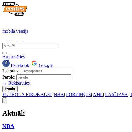
mobilā versija
Autorizēties
Facebook
Google
Lietotājs:
Parole:
→ Reģistrēties
Ienākt
FUTBOLA EIROKAUSI
|
NBA
|
PORZIŅĢIS
|
NHL
|
LASĪTAVA
|
Aktuāli
NBA