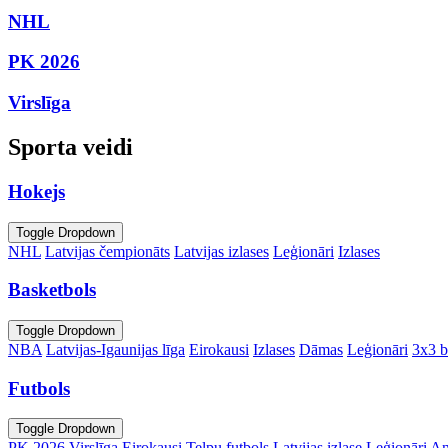
NHL
PK 2026
Virslīga
Sporta veidi
Hokejs
Toggle Dropdown
NHL
Latvijas čempionāts
Latvijas izlases
Leģionāri
Izlases
Basketbols
Toggle Dropdown
NBA
Latvijas-Igaunijas līga
Eirokausi
Izlases
Dāmas
Leģionāri
3x3 b
Futbols
Toggle Dropdown
PK 2026
Virslīga
Eirokausi
Telpu futbols
Latvijas izlase
Leģionāri
An