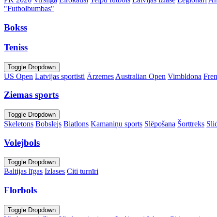
"Futbolbumbas"
Bokss
Teniss
Toggle Dropdown
US Open
Latvijas sportisti
Ārzemes
Australian Open
Vimbldona
Fre
Ziemas sports
Toggle Dropdown
Skeletons
Bobslejs
Biatlons
Kamaniņu sports
Slēpošana
Šorttreks
Sli
Volejbols
Toggle Dropdown
Baltijas līgas
Izlases
Citi turnīri
Florbols
Toggle Dropdown