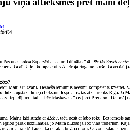
āju viņa attieksmes pret mani dē
fts/f64
 Pasaules boksa Supersērijas ceturtdaļfināla cīņā. Pēc tās
Sportacentr
reneris, kā allaž, ļoti kompetenti izskaidroja ringā notikušo, kā arī dalīj
dzēto?
icu Mairi ar uzvaru. Tiesneša lēmumus neesmu kompetents izvērtēt. Va
ekot līdzi augstākā līmeņa boksam. Iespējams, tas atkal notiks Rīgā. Ja Ma
ai boksa izpildījumu, tad… Pēc Maskavas cīņas [pret Brendonu Delorjē] n
juma. Mairis labi strādā ar
džebu
, taču nesit ar labo roku. Bet iemesls t
 Negribu pārāk iedziļināties, jo Maira kļūdas jālabo viņa treneriem. Kājās
is nevarēja trāpīt? Tāpēc, ka pārāk tālu gāja prom. Gevors izdara sitienu,