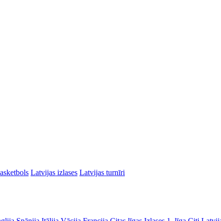
asketbols
Latvijas izlases
Latvijas turnīri
glija
Spānija
Itālija
Vācija
Francija
Citas līgas
Izlases
1. līga
Citi Latvij