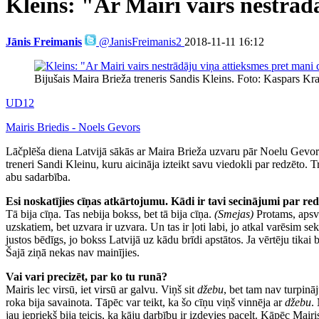
Kleins: "Ar Mairi vairs nestrād
Jānis Freimanis
@JanisFreimanis2
2018-11-11 16:12
Bijušais Maira Brieža treneris Sandis Kleins. Foto: Kaspars Kra
UD12
Mairis Briedis - Noels Gevors
Lāčplēša diena Latvijā sākās ar Maira Brieža uzvaru pār Noelu Gevoru
treneri Sandi Kleinu, kuru aicināja izteikt savu viedokli par redzēto. T
abu sadarbība.
Esi noskatījies cīņas atkārtojumu. Kādi ir tavi secinājumi par re
Tā bija cīņa. Tas nebija bokss, bet tā bija cīņa.
(Smejas)
Protams, apsve
uzskatiem, bet uzvara ir uzvara. Un tas ir ļoti labi, jo atkal varēsim s
justos bēdīgs, jo bokss Latvijā uz kādu brīdi apstātos. Ja vērtēju tik
Šajā ziņā nekas nav mainījies.
Vai vari precizēt, par ko tu runā?
Mairis lec virsū, iet virsū ar galvu. Viņš sit
džebu
, bet tam nav turpinā
roka bija savainota. Tāpēc var teikt, ka šo cīņu viņš vinnēja ar
džebu
.
jau iepriekš bija teicis, ka kāju darbību ir izdevies pacelt. Kāpēc Mair