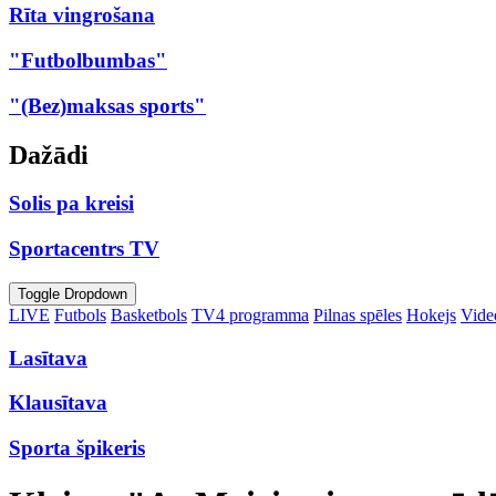
Rīta vingrošana
"Futbolbumbas"
"(Bez)maksas sports"
Dažādi
Solis pa kreisi
Sportacentrs TV
Toggle Dropdown
LIVE
Futbols
Basketbols
TV4 programma
Pilnas spēles
Hokejs
Video
Lasītava
Klausītava
Sporta špikeris