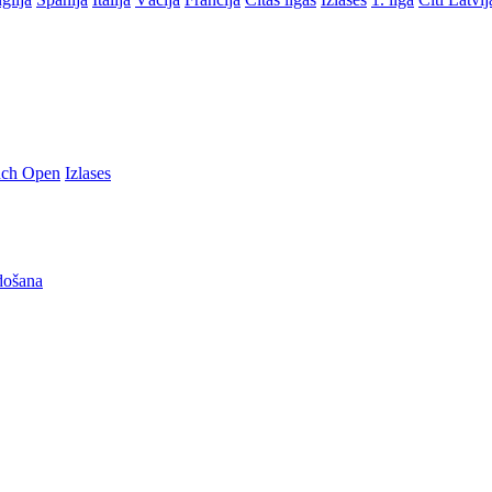
nch Open
Izlases
došana