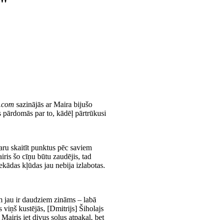
ļ"
s.com
sazinājās ar Maira bijušo
ās pārdomās par to, kādēļ pārtrūkusi
ru skaitīt punktus pēc saviem
iris šo cīņu būtu zaudējis, tad
ekādas kļūdas jau nebija izlabotas.
am jau ir daudziem zināms – labā
 viņš kustējās, [Dmitrijs] Šiholajs
 Mairis iet divus soļus atpakaļ, bet