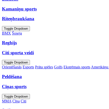
Kamaniņu sports
Riteņbraukšana
Toggle Dropdown
BMX
Šoseja
Regbijs
Citi sporta veidi
Toggle Dropdown
Orientēšanās
Esports
Prāta spēles
Golfs
Ekstrēmais sports
Amerikāņu 
Peldēšana
Cīņas sports
Toggle Dropdown
MMA
Cīņa
Citi