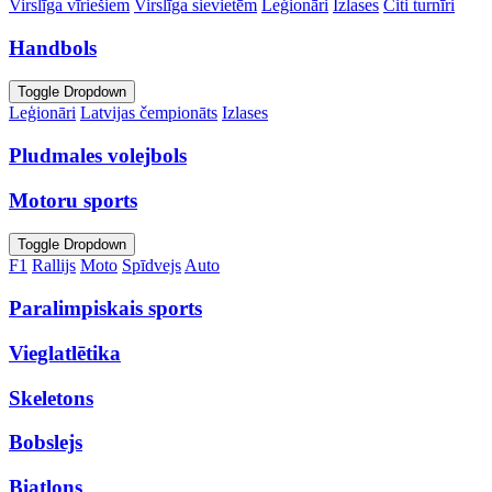
Virslīga vīriešiem
Virslīga sievietēm
Leģionāri
Izlases
Citi turnīri
Handbols
Toggle Dropdown
Leģionāri
Latvijas čempionāts
Izlases
Pludmales volejbols
Motoru sports
Toggle Dropdown
F1
Rallijs
Moto
Spīdvejs
Auto
Paralimpiskais sports
Vieglatlētika
Skeletons
Bobslejs
Biatlons