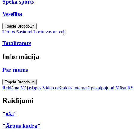
Spēka sports
Veselība
Toggle Dropdown
Uzturs
Sasitumi
Locītavas un ceļi
Totalizators
Informācija
Par mums
Toggle Dropdown
Reklāma
Mājaslapas
Video tiešraides internetā pakalpojumi
Mūsu RS
Raidījumi
"eXi"
"Ārpus kadra"