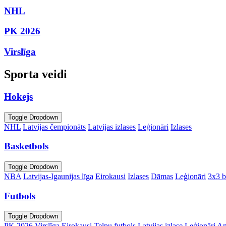
NHL
PK 2026
Virslīga
Sporta veidi
Hokejs
Toggle Dropdown
NHL
Latvijas čempionāts
Latvijas izlases
Leģionāri
Izlases
Basketbols
Toggle Dropdown
NBA
Latvijas-Igaunijas līga
Eirokausi
Izlases
Dāmas
Leģionāri
3x3 b
Futbols
Toggle Dropdown
PK 2026
Virslīga
Eirokausi
Telpu futbols
Latvijas izlase
Leģionāri
An