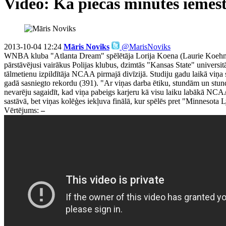
Video: Kā piecās minūtēs iemes
2013-10-04 12:24
Māris Noviks
@MarisNoviks
WNBA kluba "Atlanta Dream" spēlētāja Lorija Koena (Laurie Koehn) sa
pārstāvējusi vairākus Polijas klubus, dzimtās "Kansas State" universi
tālmetienu izpildītāja NCAA pirmajā divīzijā. Studiju gadu laikā viņa
gadā sasniegto rekordu (391). "Ar viņas darba ētiku, stundām un stund
nevarēju sagaidīt, kad viņa pabeigs karjeru kā visu laiku labākā N
sastāvā, bet viņas kolēģes iekļuva finālā, kur spēlēs pret "Minnesot
Vērtējums:
–