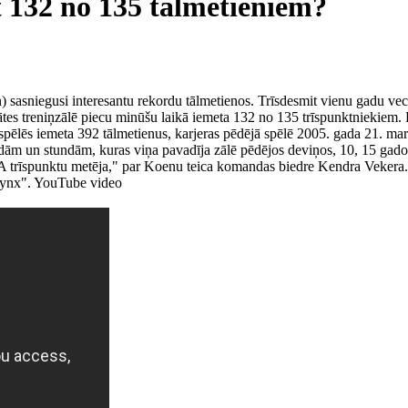
t 132 no 135 tālmetieniem?
sniegusi interesantu rekordu tālmetienos. Trīsdesmit vienu gadu vecā 
tātes treniņzālē piecu minūšu laikā iemeta 132 no 135 trīspunktniekiem. 
 spēlēs iemeta 392 tālmetienus, karjeras pēdējā spēlē 2005. gada 21. ma
ām un stundām, kuras viņa pavadīja zālē pēdējos deviņos, 10, 15 gados,
CAA trīspunktu metēja," par Koenu teica komandas biedre Kendra Veker
a Lynx". YouTube video