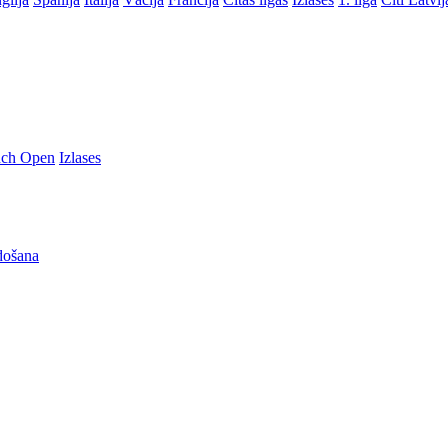
nch Open
Izlases
došana