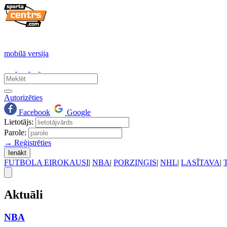
mobilā versija
Autorizēties
Facebook
Google
Lietotājs:
Parole:
→ Reģistrēties
Ienākt
FUTBOLA EIROKAUSI
|
NBA
|
PORZIŅĢIS
|
NHL
|
LASĪTAVA
|
Aktuāli
NBA