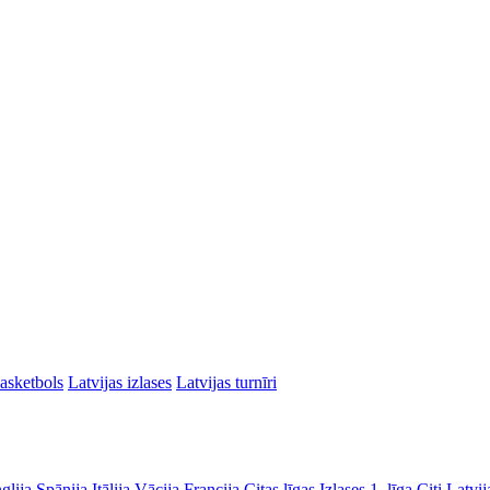
asketbols
Latvijas izlases
Latvijas turnīri
glija
Spānija
Itālija
Vācija
Francija
Citas līgas
Izlases
1. līga
Citi Latvij