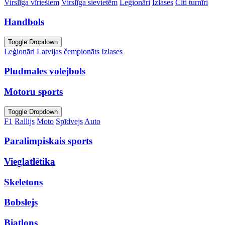
Virslīga vīriešiem
Virslīga sievietēm
Leģionāri
Izlases
Citi turnīri
Handbols
Toggle Dropdown
Leģionāri
Latvijas čempionāts
Izlases
Pludmales volejbols
Motoru sports
Toggle Dropdown
F1
Rallijs
Moto
Spīdvejs
Auto
Paralimpiskais sports
Vieglatlētika
Skeletons
Bobslejs
Biatlons