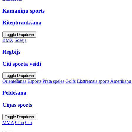
Kamaniņu sports
Riteņbraukšana
Toggle Dropdown
BMX
Šoseja
Regbijs
Citi sporta veidi
Toggle Dropdown
Orientēšanās
Esports
Prāta spēles
Golfs
Ekstrēmais sports
Amerikāņu 
Peldēšana
Cīņas sports
Toggle Dropdown
MMA
Cīņa
Citi