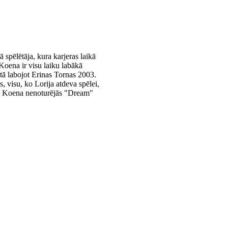
spēlētāja, kura karjeras laikā
Koena ir visu laiku labākā
rtā labojot Erinas Tornas 2003.
 visu, ko Lorija atdeva spēlei,
a. Koena nenoturējās "Dream"