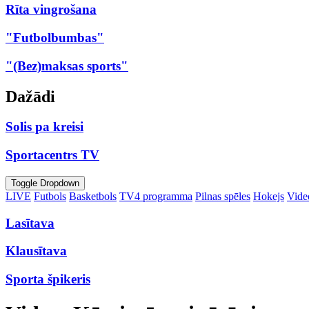
Rīta vingrošana
"Futbolbumbas"
"(Bez)maksas sports"
Dažādi
Solis pa kreisi
Sportacentrs TV
Toggle Dropdown
LIVE
Futbols
Basketbols
TV4 programma
Pilnas spēles
Hokejs
Video
Lasītava
Klausītava
Sporta špikeris