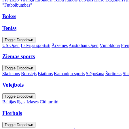
"Futbolbumbas"
Bokss
Teniss
Toggle Dropdown
US Open
Latvijas sportisti
Ārzemes
Australian Open
Vimbldona
Fre
Ziemas sports
Toggle Dropdown
Skeletons
Bobslejs
Biatlons
Kamaniņu sports
Slēpošana
Šorttreks
Sli
Volejbols
Toggle Dropdown
Baltijas līgas
Izlases
Citi turnīri
Florbols
Toggle Dropdown