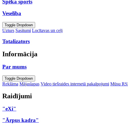
Spēka sports
Veselība
Toggle Dropdown
Uzturs
Sasitumi
Locītavas un ceļi
Totalizators
Informācija
Par mums
Toggle Dropdown
Reklāma
Mājaslapas
Video tiešraides internetā pakalpojumi
Mūsu RS
Raidījumi
"eXi"
"Ārpus kadra"