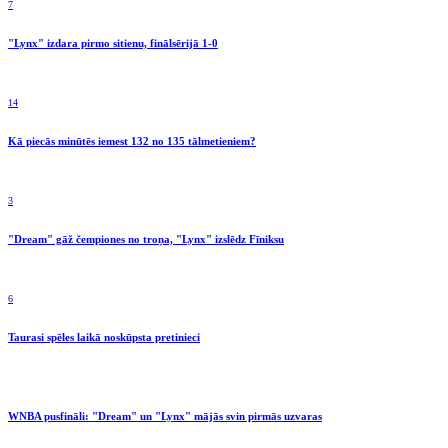
7
"Lynx" izdara pirmo sitienu, finālsērijā 1-0
14
Kā piecās minūtēs iemest 132 no 135 tālmetieniem?
3
"Dream" gāž čempiones no troņa, "Lynx" izslēdz Fīniksu
6
Taurasi spēles laikā noskūpsta pretinieci
WNBA pusfināli: "Dream" un "Lynx" mājās svin pirmās uzvaras