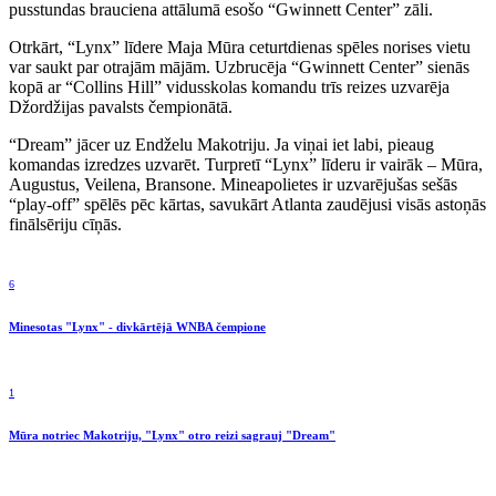
pusstundas brauciena attālumā esošo “Gwinnett Center” zāli.
Otrkārt, “Lynx” līdere Maja Mūra ceturtdienas spēles norises vietu
var saukt par otrajām mājām. Uzbrucēja “Gwinnett Center” sienās
kopā ar “Collins Hill” vidusskolas komandu trīs reizes uzvarēja
Džordžijas pavalsts čempionātā.
“Dream” jācer uz Endželu Makotriju. Ja viņai iet labi, pieaug
komandas izredzes uzvarēt. Turpretī “Lynx” līderu ir vairāk – Mūra,
Augustus, Veilena, Bransone. Mineapolietes ir uzvarējušas sešās
“play-off” spēlēs pēc kārtas, savukārt Atlanta zaudējusi visās astoņās
finālsēriju cīņās.
6
Minesotas "Lynx" - divkārtējā WNBA čempione
1
Mūra notriec Makotriju, "Lynx" otro reizi sagrauj "Dream"