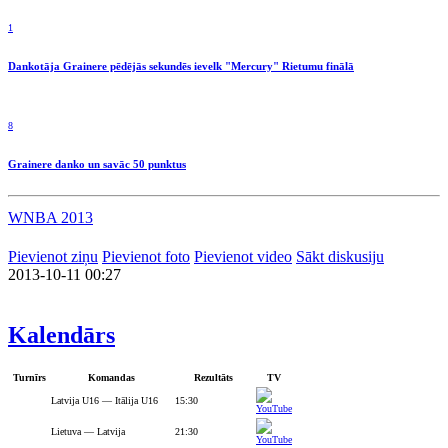
1
Dankotāja Grainere pēdējās sekundēs ievelk "Mercury" Rietumu finālā
8
Grainere danko un savāc 50 punktus
WNBA 2013
Pievienot ziņu
Pievienot foto
Pievienot video
Sākt diskusiju
2013-10-11 00:27
Kalendārs
Turnīrs
Komandas
Rezultāts
TV
Latvija U16 — Itālija U16
15:30
Lietuva — Latvija
21:30