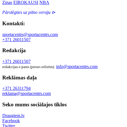
Ziņas
EIROKAUSI
NBA
Pārslēgties uz pilno versiju ⊳
Kontakti:
sportacentrs@sportacentrs.com
+371 26011507
Redakcija
+371 26011507
info@sportacentrs.com
redakcijas e-pasts (preses relīzēm):
Reklāmas daļa
+371 26311794
reklama@sportacentrs.com
Seko mums sociālajos tīklos
Draugiem.lv
Facebook
Twitter