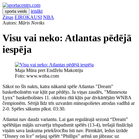
ienākt
sporta veids
Ziņas
EIROKAUSI
NBA
Autors:
Māris Noviks
Visu vai neko: Atlantas pēdējā
iespēja
Maja Mūra pret Endželu Makotriju
Foto: www.wnba.com
Sākot no šīs nakts, katra nākamā spēle Atlantas "Dream"
basketbolistēm var kļūt par pēdējo. Ja viņas zaudēs, "Minnesota
Lynx" basketbolistes 11. oktobra rītā kļūs par divkārtējām WNBA
čempionēm. Sērijā līdz trīs uzvarām mineapolietes atrodas vadībā ar
2-0. Spēles sākums plkst. 03:30.
Atlantai nav daudz variantu. Lai gan regulārajā sezonā “Dream”
spēlētājas mājās uzvarēja trīspadsmit spēlēs (13-4), trešajā finālcīņā
viņām sava laukuma priekšrocību īsti nav. Pirmkārt, ledus izrāde
“Disney on Ice” neļauj spēlēt “Phillips” arēnā un jābrauc uz