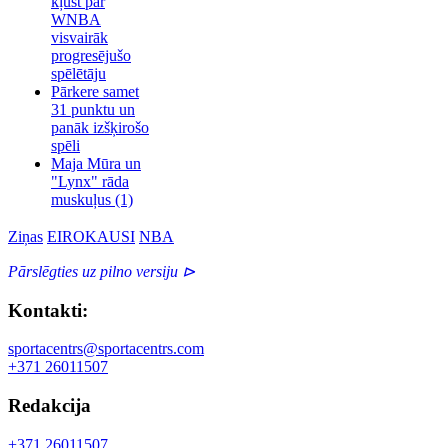
kļūst par
WNBA
visvairāk
progresējušo
spēlētāju
Pārkere samet
31 punktu un
panāk izšķirošo
spēli
Maja Mūra un
"Lynx" rāda
muskuļus
(1)
Ziņas
EIROKAUSI
NBA
Pārslēgties uz pilno versiju ⊳
Kontakti:
sportacentrs@sportacentrs.com
+371 26011507
Redakcija
+371 26011507