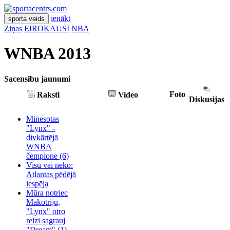
ienākt
sporta veids
Ziņas
EIROKAUSI
NBA
WNBA 2013
Sacensību jaunumi
Foto
Raksti
Video
Diskusijas
Minesotas
"Lynx" -
divkārtējā
WNBA
čempione
(6)
Visu vai neko:
Atlantas pēdējā
iespēja
Mūra notriec
Makotriju,
"Lynx" otro
reizi sagrauj
"Dream"
(1)