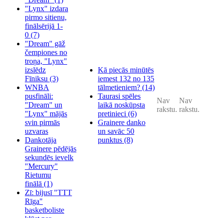
"Lynx" izdara
pirmo sitienu,
finālsērijā 1-
0
(7)
"Dream" gāž
čempiones no
troņa, "Lynx"
izslēdz
Kā piecās minūtēs
Fīniksu
(3)
iemest 132 no 135
WNBA
tālmetieniem?
(14)
pusfināli:
Taurasi spēles
Nav
Nav
"Dream" un
laikā noskūpsta
rakstu.
rakstu.
"Lynx" mājās
pretinieci
(6)
svin pirmās
Grainere danko
uzvaras
un savāc 50
Dankotāja
punktus
(8)
Grainere pēdējās
sekundēs ievelk
"Mercury"
Rietumu
finālā
(1)
Zī: bijusī "TTT
Rīga"
basketboliste