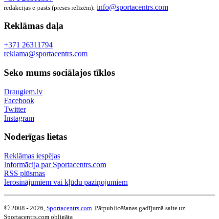
info@sportacentrs.com
redakcijas e-pasts (preses relīzēm):
Reklāmas daļa
+371 26311794
reklama@sportacentrs.com
Seko mums sociālajos tīklos
Draugiem.lv
Facebook
Twitter
Instagram
Noderīgas lietas
Reklāmas iespējas
Informācija par Sportacentrs.com
RSS plūsmas
Ierosinājumiem vai kļūdu paziņojumiem
©
2008 - 2026,
Sportacentrs.com
. Pārpublicēšanas gadījumā saite uz
Sportacentrs.com obligāta