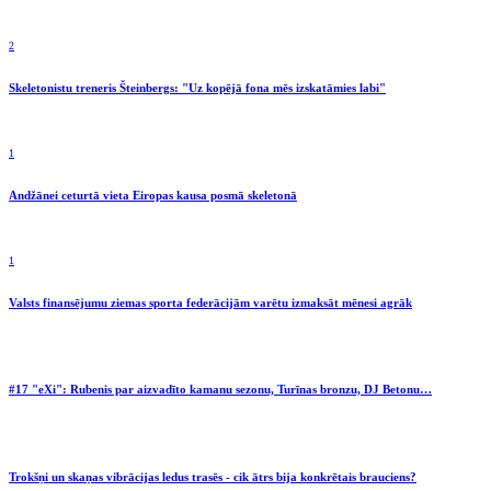
2
Skeletonistu treneris Šteinbergs: "Uz kopējā fona mēs izskatāmies labi"
1
Andžānei ceturtā vieta Eiropas kausa posmā skeletonā
1
Valsts finansējumu ziemas sporta federācijām varētu izmaksāt mēnesi agrāk
#17 "eXi": Rubenis par aizvadīto kamanu sezonu, Turīnas bronzu, DJ Betonu…
Trokšņi un skaņas vibrācijas ledus trasēs - cik ātrs bija konkrētais brauciens?