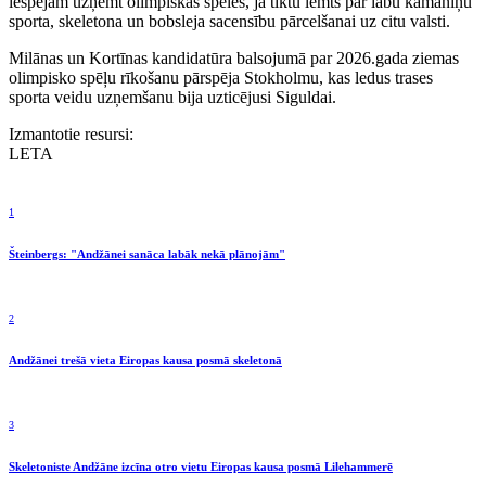
iespējām uzņemt olimpiskās spēles, ja tiktu lemts par labu kamaniņu
sporta, skeletona un bobsleja sacensību pārcelšanai uz citu valsti.
Milānas un Kortīnas kandidatūra balsojumā par 2026.gada ziemas
olimpisko spēļu rīkošanu pārspēja Stokholmu, kas ledus trases
sporta veidu uzņemšanu bija uzticējusi Siguldai.
Izmantotie resursi:
LETA
1
Šteinbergs: "Andžānei sanāca labāk nekā plānojām"
2
Andžānei trešā vieta Eiropas kausa posmā skeletonā
3
Skeletoniste Andžāne izcīna otro vietu Eiropas kausa posmā Lilehammerē