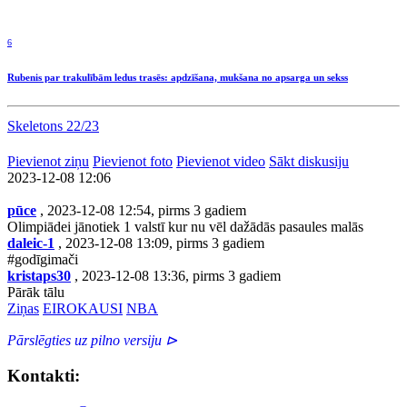
6
Rubenis par trakulībām ledus trasēs: apdzīšana, mukšana no apsarga un sekss
Skeletons 22/23
Pievienot ziņu
Pievienot foto
Pievienot video
Sākt diskusiju
2023-12-08 12:06
pūce
, 2023-12-08 12:54, pirms 3 gadiem
Olimpiādei jānotiek 1 valstī kur nu vēl dažādās pasaules malās
daleic-1
, 2023-12-08 13:09, pirms 3 gadiem
#godīgimači
kristaps30
, 2023-12-08 13:36, pirms 3 gadiem
Pārāk tālu
Ziņas
EIROKAUSI
NBA
Pārslēgties uz pilno versiju ⊳
Kontakti: