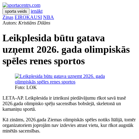
ienākt
sporta veids
Ziņas
EIROKAUSI
NBA
Autors:
Kristiāns Dilāns
Leikplesida būtu gatava
uzņemt 2026. gada olimpiskās
spēles renes sportos
Foto: LOK
LETA-AP. Leikplesida ir izteikusi piedāvājumu rīkot savā trasē
2026.gada olimpisko spēļu sacensības bobslejā, skeletonā un
kamaniņu sportā.
Kā zināms, 2026.gada Ziemas olimpiskās spēles notiks Itālijā, tomēr
organizatoriem joprojām nav izdevies atrast vietu, kur rīkot augstāk
minētās sacensības.