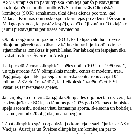
ASV Olimpiskā un paralimpiskā komiteja par šo piedāvājumu
paziņoja pēc ceturtdien notikušās Starptautiskās Olimpiskās
komitejas (SOK) sanāksmes, tikai divas dienas pēc tam, kad
Milānas-Kortīnas olimpisko spēļu komitejas prezidents Džovanni
Malago paziņoja, ka pastāv iespēja, ka rīkotāji varētu nākt klajā ar
jaunu piedāvājumu par trases būvniecību.
Oktobrī organizatori paziņoja SOK, ka Itālijas valdība ir devusi
rīkojumu pārcelt sacensības uz kādu citu trasi, jo Kortīnas trases
atjaunošanas izmaksas ir pārāk lielas. Par labākajām iespējām tika
uzskatītas trases Šveicē un Austrijā.
Leikplesidā Ziemas olimpiskās spēles notika 1932. un 1980.gadā,
un tajā atrodas ASV olimpiskais mācību centrs ar modernu trasi.
Pagājušajā gadā tika pabeigta olimpiskā centra renovācija 104
miljonu ASV dolāru vērtībā, lai Leikplesidā varētu rīkot FISU
Pasaules Universiādes spēles.
Jau ziņots, ka otrdien 2026.gada Olimpiādes organizētāji uzsvēra, ka
ir vienojušies ar SOK, ka lēmums par 2026.gada Ziemas olimpisko
spēļu sacensību norises vietu kamaniņu sportā, skeletonā un bobslejā
ir jāpieņem līdz 2024.gada janvāra beigām.
Tāpat olimpisko spēļu organizācijas komiteja ir sazinājusies ar ASV,
Vācijas, Austrijas un Šveices olimpiskajām komitejām par to