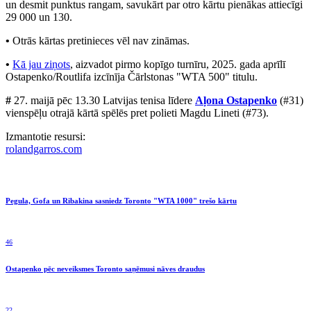
un desmit punktus rangam, savukārt par otro kārtu pienākas attiecīgi
29 000 un 130.
•
Otrās kārtas pretinieces vēl nav zināmas.
•
Kā jau ziņots
, aizvadot pirmo kopīgo turnīru, 2025. gada aprīlī
Ostapenko/Routlifa izcīnīja Čārlstonas "WTA 500" titulu.
#
27. maijā pēc 13.30 Latvijas tenisa līdere
Aļona Ostapenko
(#31)
vienspēļu otrajā kārtā spēlēs pret polieti Magdu Lineti (#73).
Izmantotie resursi:
rolandgarros.com
Pegula, Gofa un Ribakina sasniedz Toronto "WTA 1000" trešo kārtu
46
Ostapenko pēc neveiksmes Toronto saņēmusi nāves draudus
22