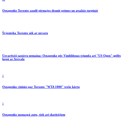
Ostapenko Toronto zaudē pirmajos desmit geimos un atsakās turpināt
Švjonteka Toronto sāk ar uzvaru
Uzvarētāji sastāvu nemaina: Ostapenko pēc Vimbldonas triumfa arī "US Open" spēlēs
kopā ar Arevalo
2
Ostapenko cīnīsies par Toronto "WTA 1000" trešo kārtu
1
Ostapenko nomazgā auto, tiek arī skatītājiem