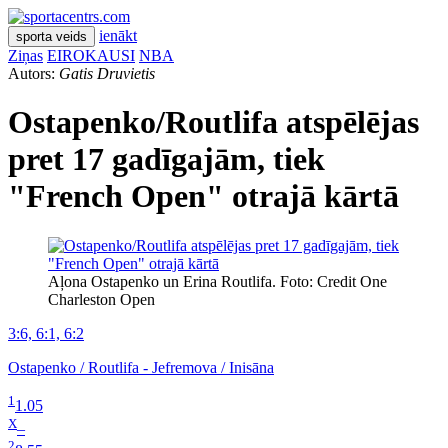
ienākt
sporta veids
Ziņas
EIROKAUSI
NBA
Autors:
Gatis Druvietis
Ostapenko/Routlifa atspēlējas
pret 17 gadīgajām, tiek
"French Open" otrajā kārtā
Aļona Ostapenko un Erina Routlifa. Foto: Credit One
Charleston Open
3:6, 6:1, 6:2
Ostapenko / Routlifa - Jefremova / Inisāna
1
1.05
X
–
2