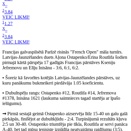
X
–
2
3.84
VEIC LIKMI!
1
1.27
X
–
2
3.84
VEIC LIKMI!
Francijas galvaspilsētā Parīzē risinās "French Open" māla turnīrs.
Latvijas-Jaunzēlandes duets Aļona Ostapenko/Erina Routlifa šodien
pirmajā kārtā pārspēja 17 gadīgās Francijas pārstāves Kseniju
Jefremovu un Elīju Inisānu - 3:6, 6:1, 6:2.
•
Šoreiz kā favorītes kotējās Latvijas-Jaunzēlandes pārstāves, uz
kuru panākumu bukmeikeri piedāvāja 1.05 koeficientu.
•
Dubultspēļu rangs: Ostapenko #12, Routlifa #14, Jefremova
#1378, Inisāna 1621 (laukuma saimnieces tagad startēja ar īpašo
ielūgumu).
➞
Pirmā sestajā geimā Ostapenko aizservēja līdz 15-40 un galu galā
piekāpās, finišējot ar dubultkļūdu - 2:4. Turpinājumā rezultāts kļuva
2:5 un 30-40. Ostapenko triumfēja pie tīkla, Routlifa ar servi panāca
A-40, bet tad mūsu tenisiste izpildīja neatvairāmu raidījumu (3:5).