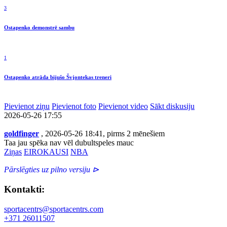
3
Ostapenko demonstrē sambu
1
Ostapenko atrāda bijušo Švjontekas treneri
Pievienot ziņu
Pievienot foto
Pievienot video
Sākt diskusiju
2026-05-26 17:55
goldfinger
, 2026-05-26 18:41, pirms 2 mēnešiem
Taa jau spēka nav vēl dubultspeles mauc
Ziņas
EIROKAUSI
NBA
Pārslēgties uz pilno versiju ⊳
Kontakti:
sportacentrs@sportacentrs.com
+371 26011507