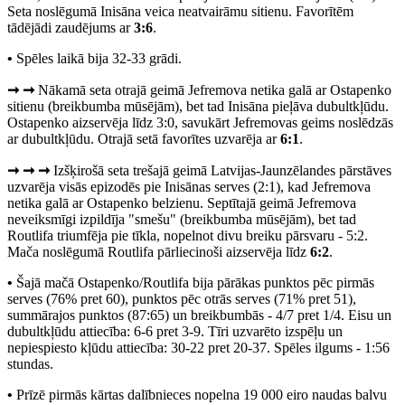
Seta noslēgumā Inisāna veica neatvairāmu sitienu. Favorītēm
tādējādi zaudējums ar
3:6
.
•
Spēles laikā bija 32-33 grādi.
➞ ➞
Nākamā seta otrajā geimā Jefremova netika galā ar Ostapenko
sitienu (breikbumba mūsējām), bet tad Inisāna pieļāva dubultkļūdu.
Ostapenko aizservēja līdz 3:0, savukārt Jefremovas geims noslēdzās
ar dubultkļūdu. Otrajā setā favorītes uzvarēja ar
6:1
.
➞ ➞ ➞
Izšķirošā seta trešajā geimā Latvijas-Jaunzēlandes pārstāves
uzvarēja visās epizodēs pie Inisānas serves (2:1), kad Jefremova
netika galā ar Ostapenko belzienu. Septītajā geimā Jefremova
neveiksmīgi izpildīja "smešu" (breikbumba mūsējām), bet tad
Routlifa triumfēja pie tīkla, nopelnot divu breiku pārsvaru - 5:2.
Mača noslēgumā Routlifa pārliecinoši aizservēja līdz
6:2
.
•
Šajā mačā Ostapenko/Routlifa bija pārākas punktos pēc pirmās
serves (76% pret 60), punktos pēc otrās serves (71% pret 51),
summārajos punktos (87:65) un breikbumbās - 4/7 pret 1/4. Eisu un
dubultkļūdu attiecība: 6-6 pret 3-9. Tīri uzvarēto izspēļu un
nepiespiesto kļūdu attiecība: 30-22 pret 20-37. Spēles ilgums - 1:56
stundas.
•
Prīzē pirmās kārtas dalībnieces nopelna 19 000 eiro naudas balvu