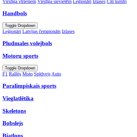
Virslīga vīriešiem
Virslīga sievietēm
Leģionāri
Izlases
Citi turnīri
Handbols
Toggle Dropdown
Leģionāri
Latvijas čempionāts
Izlases
Pludmales volejbols
Motoru sports
Toggle Dropdown
F1
Rallijs
Moto
Spīdvejs
Auto
Paralimpiskais sports
Vieglatlētika
Skeletons
Bobslejs
Biatlons