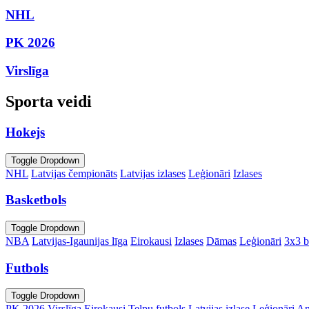
NHL
PK 2026
Virslīga
Sporta veidi
Hokejs
Toggle Dropdown
NHL
Latvijas čempionāts
Latvijas izlases
Leģionāri
Izlases
Basketbols
Toggle Dropdown
NBA
Latvijas-Igaunijas līga
Eirokausi
Izlases
Dāmas
Leģionāri
3x3 b
Futbols
Toggle Dropdown
PK 2026
Virslīga
Eirokausi
Telpu futbols
Latvijas izlase
Leģionāri
An