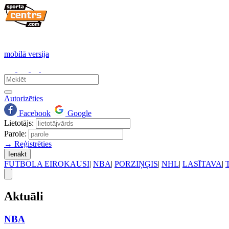
mobilā versija
Autorizēties
Facebook
Google
Lietotājs:
Parole:
→ Reģistrēties
Ienākt
FUTBOLA EIROKAUSI
|
NBA
|
PORZIŅĢIS
|
NHL
|
LASĪTAVA
|
Aktuāli
NBA