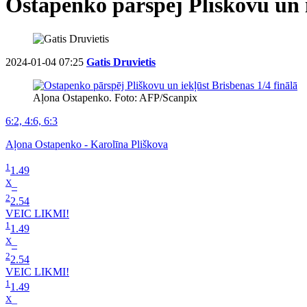
Ostapenko pārspēj Pliškovu un i
2024-01-04 07:25
Gatis Druvietis
Aļona Ostapenko. Foto: AFP/Scanpix
6:2, 4:6, 6:3
Aļona Ostapenko - Karolīna Pliškova
1
1.49
X
–
2
2.54
VEIC LIKMI!
1
1.49
X
–
2
2.54
VEIC LIKMI!
1
1.49
X
–