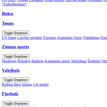
"Futbolbumbas"
Bokss
Teniss
Toggle Dropdown
US Open
Latvijas sportisti
Ārzemes
Australian Open
Vimbldona
Fre
Ziemas sports
Toggle Dropdown
Skeletons
Bobslejs
Biatlons
Kamaniņu sports
Slēpošana
Šorttreks
Sli
Volejbols
Toggle Dropdown
Baltijas līgas
Izlases
Citi turnīri
Florbols
Toggle Dropdown