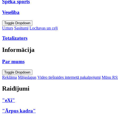
Spēka sports
Veselība
Toggle Dropdown
Uzturs
Sasitumi
Locītavas un ceļi
Totalizators
Informācija
Par mums
Toggle Dropdown
Reklāma
Mājaslapas
Video tiešraides internetā pakalpojumi
Mūsu RS
Raidījumi
"eXi"
"Ārpus kadra"