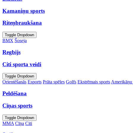
Kamaniņu sports
Riteņbraukšana
Toggle Dropdown
BMX
Šoseja
Regbijs
Citi sporta veidi
Toggle Dropdown
Orientēšanās
Esports
Prāta spēles
Golfs
Ekstrēmais sports
Amerikāņu 
Peldēšana
Cīņas sports
Toggle Dropdown
MMA
Cīņa
Citi