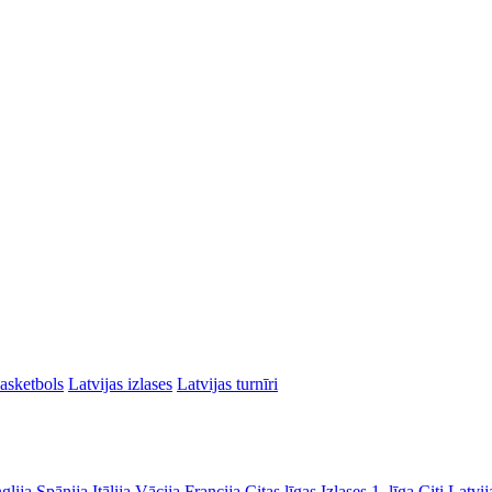
asketbols
Latvijas izlases
Latvijas turnīri
glija
Spānija
Itālija
Vācija
Francija
Citas līgas
Izlases
1. līga
Citi Latvij