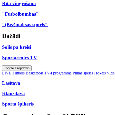
Rīta vingrošana
"Futbolbumbas"
"(Bez)maksas sports"
Dažādi
Solis pa kreisi
Sportacentrs TV
Toggle Dropdown
LIVE
Futbols
Basketbols
TV4 programma
Pilnas spēles
Hokejs
Video
Lasītava
Klausītava
Sporta špikeris