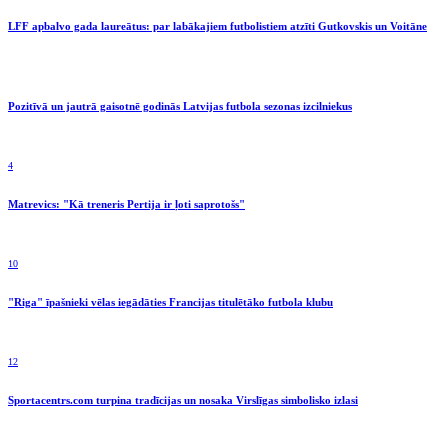
LFF apbalvo gada laureātus: par labākajiem futbolistiem atzīti Gutkovskis un Voitāne
Pozitīvā un jautrā gaisotnē godinās Latvijas futbola sezonas izcilniekus
4
Matrevics: "Kā treneris Pertija ir ļoti saprotošs"
10
"Riga" īpašnieki vēlas iegādāties Francijas titulētāko futbola klubu
12
Sportacentrs.com turpina tradīcijas un nosaka Virslīgas simbolisko izlasi