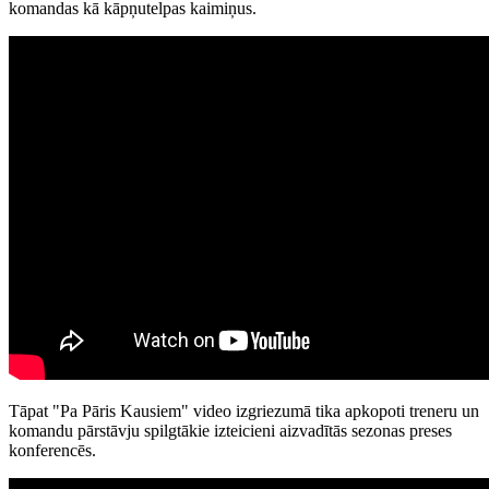
komandas kā kāpņutelpas kaimiņus.
Tāpat "Pa Pāris Kausiem" video izgriezumā tika apkopoti treneru un
komandu pārstāvju spilgtākie izteicieni aizvadītās sezonas preses
konferencēs.