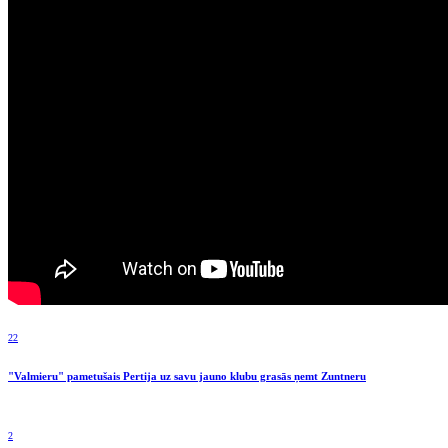
22
"Valmieru" pametušais Pertija uz savu jauno klubu grasās ņemt Zuntneru
2