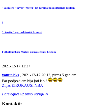
"Valmiera" uzvar "Mettu" un turpina pakaļdzīšanos titulam
1
"Liepāja" sper soli tuvāk bronzai
Futbolbumbas: Mirklis pirms sezonas beigām
2021-12-17 12:27
vantinieks
, 2021-12-17 20:13, pirms 5 gadiem
Par podjezdiem bija ļoti labi!
Ziņas
EIROKAUSI
NBA
Pārslēgties uz pilno versiju ⊳
Kontakti: