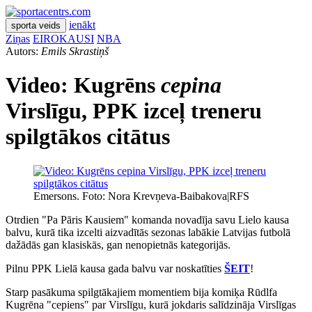
ienākt
sporta veids
Ziņas
EIROKAUSI
NBA
Autors:
Emils Skrastiņš
Video: Kugrēns
cepina
Virslīgu, PPK izceļ treneru
spilgtākos citātus
Emersons. Foto: Nora Krevņeva-Baibakova|RFS
Otrdien "Pa Pāris Kausiem" komanda novadīja savu Lielo kausa
balvu, kurā tika izcelti aizvadītās sezonas labākie Latvijas futbolā
dažādās gan klasiskās, gan nenopietnās kategorijās.
Pilnu PPK Lielā kausa gada balvu var noskatīties
ŠEIT
!
Starp pasākuma spilgtākajiem momentiem bija komiķa Rūdlfa
Kugrēna "cepiens" par Virslīgu, kurā jokdaris salīdzināja Virslīgas