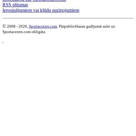
RSS plūsmas
Ierosinājumiem vai kļūdu paziņojumiem
©
2008 - 2026,
Sportacentrs.com
. Pārpublicēšanas gadījumā saite uz
Sportacentrs.com obligāta