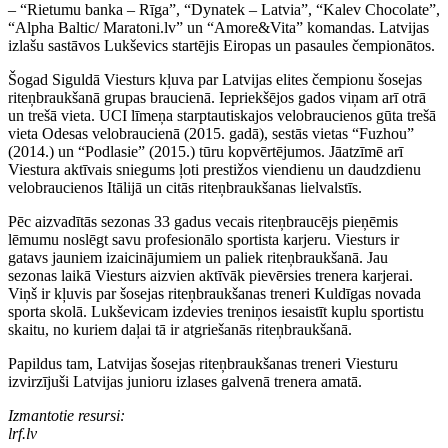
– “Rietumu banka – Rīga”, “Dynatek – Latvia”, “Kalev Chocolate”,
“Alpha Baltic/ Maratoni.lv” un “Amore&Vita” komandas. Latvijas
izlašu sastāvos Lukševics startējis Eiropas un pasaules čempionātos.
Šogad Siguldā Viesturs kļuva par Latvijas elites čempionu šosejas
riteņbraukšanā grupas braucienā. Iepriekšējos gados viņam arī otrā
un trešā vieta. UCI līmeņa starptautiskajos velobraucienos gūta trešā
vieta Odesas velobraucienā (2015. gadā), sestās vietas “Fuzhou”
(2014.) un “Podlasie” (2015.) tūru kopvērtējumos. Jāatzīmē arī
Viestura aktīvais sniegums ļoti prestižos viendienu un daudzdienu
velobraucienos Itālijā un citās riteņbraukšanas lielvalstīs.
Pēc aizvadītās sezonas 33 gadus vecais riteņbraucējs pieņēmis
lēmumu noslēgt savu profesionālo sportista karjeru. Viesturs ir
gatavs jauniem izaicinājumiem un paliek riteņbraukšanā. Jau
sezonas laikā Viesturs aizvien aktīvāk pievērsies trenera karjerai.
Viņš ir kļuvis par šosejas riteņbraukšanas treneri Kuldīgas novada
sporta skolā. Lukševicam izdevies treniņos iesaistīt kuplu sportistu
skaitu, no kuriem daļai tā ir atgriešanās riteņbraukšanā.
Papildus tam, Latvijas šosejas riteņbraukšanas treneri Viesturu
izvirzījuši Latvijas junioru izlases galvenā trenera amatā.
Izmantotie resursi:
lrf.lv