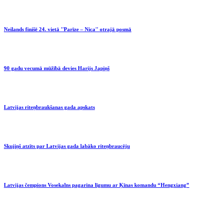
Neilands finišē 24. vietā ''Parīze – Nica'' otrajā posmā
90 gadu vecumā mūžībā devies Harijs Japiņš
Latvijas riteņbraukšanas gada apskats
Skujiņš atzīts par Latvijas gada labāko riteņbraucēju
Latvijas čempions Vosekalns pagarina līgumu ar Ķīnas komandu “Hengxiang”