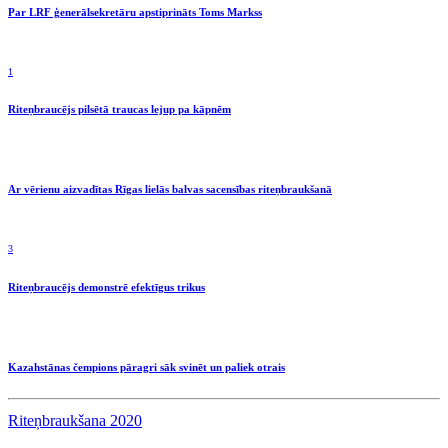
Par LRF ģenerālsekretāru apstiprināts Toms Markss
1
Riteņbraucējs pilsētā traucas lejup pa kāpnēm
Ar vērienu aizvadītas Rīgas lielās balvas sacensības riteņbraukšanā
3
Riteņbraucējs demonstrē efektīgus trikus
Kazahstānas čempions pāragri sāk svinēt un paliek otrais
Riteņbraukšana 2020