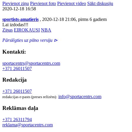
Pievienot ziņu
Pievienot foto
Pievienot video
Sākt diskusiju
2020-12-18 16:58
sportists-amatieris
, 2020-12-18 21:06, pirms 6 gadiem
Lai izdodas!!!
Ziņas
EIROKAUSI
NBA
Pārslēgties uz pilno versiju ⊳
Kontakti:
sportacentrs@sportacentrs.com
+371 26011507
Redakcija
+371 26011507
info@sportacentrs.com
redakcijas e-pasts (preses relīzēm):
Reklāmas daļa
+371 26311794
reklama@sportacentrs.com