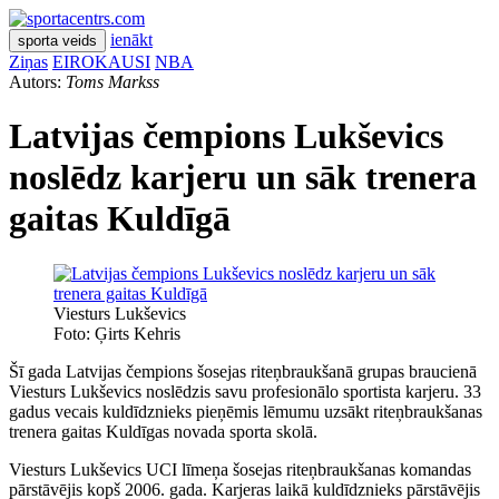
ienākt
sporta veids
Ziņas
EIROKAUSI
NBA
Autors:
Toms Markss
Latvijas čempions Lukševics
noslēdz karjeru un sāk trenera
gaitas Kuldīgā
Viesturs Lukševics
Foto: Ģirts Kehris
Šī gada Latvijas čempions šosejas riteņbraukšanā grupas braucienā
Viesturs Lukševics noslēdzis savu profesionālo sportista karjeru. 33
gadus vecais kuldīdznieks pieņēmis lēmumu uzsākt riteņbraukšanas
trenera gaitas Kuldīgas novada sporta skolā.
Viesturs Lukševics UCI līmeņa šosejas riteņbraukšanas komandas
pārstāvējis kopš 2006. gada. Karjeras laikā kuldīdznieks pārstāvējis