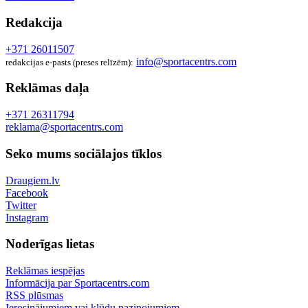
Redakcija
+371 26011507
info@sportacentrs.com
redakcijas e-pasts (preses relīzēm):
Reklāmas daļa
+371 26311794
reklama@sportacentrs.com
Seko mums sociālajos tīklos
Draugiem.lv
Facebook
Twitter
Instagram
Noderīgas lietas
Reklāmas iespējas
Informācija par Sportacentrs.com
RSS plūsmas
Ierosinājumiem vai kļūdu paziņojumiem