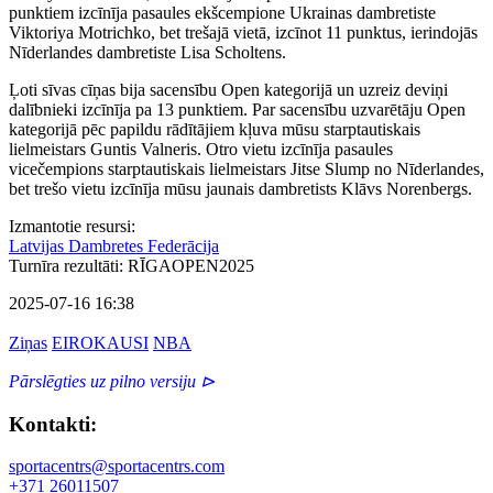
punktiem izcīnīja pasaules ekšcempione Ukrainas dambretiste
Viktoriya Motrichko, bet trešajā vietā, izcīnot 11 punktus, ierindojās
Nīderlandes dambretiste Lisa Scholtens.
Ļoti sīvas cīņas bija sacensību Open kategorijā un uzreiz deviņi
dalībnieki izcīnīja pa 13 punktiem. Par sacensību uzvarētāju Open
kategorijā pēc papildu rādītājiem kļuva mūsu starptautiskais
lielmeistars Guntis Valneris. Otro vietu izcīnīja pasaules
vicečempions starptautiskais lielmeistars Jitse Slump no Nīderlandes,
bet trešo vietu izcīnīja mūsu jaunais dambretists Klāvs Norenbergs.
Izmantotie resursi:
Latvijas Dambretes Federācija
Turnīra rezultāti: RĪGAOPEN2025
2025-07-16 16:38
Ziņas
EIROKAUSI
NBA
Pārslēgties uz pilno versiju ⊳
Kontakti:
sportacentrs@sportacentrs.com
+371 26011507