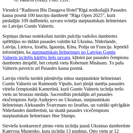
Viesnīcā “Radisson Blu Daugava Hotel”Rīgā notikušaj[ā Pasaules
kausa posmā 100 lauciņu dambretē “Rīga Open 2025”, kurā
piedalījās 109 dalībnieki, uzvaru svinēja starptautiskais lielmeistars
no Latvijas Guntis Valneris.
Septiņas dienas notiekošais turnīrs pulcēja vadošos dambretes
spēlētājus no tādām pasaules valstīm kā Ukraina, Nīderlande,
Latvija, Lietuva, Izraēla, Igaunija, Ķīna, Polija un Francija. Iepriekš
informējām, ka
starptautiskais lielmeistars no Latvijas Guntis
Valneris izcīnījis kārtējo lielo uzvaru
, kļūstot par pasaules čempionu
dambretes ātrspēlē, bet ceturtā vieta Robertam Misānam. To pašu
Valneris paveicis arī Pasaules kausa posmā.
Latviju vīriešu turnīrā pārstāvēja mūsu starptautiskie lielmeistari
Guntis Valneris un Raimonds Vipulis, kuri jūnijā startēja pasaules
vīriešu čempionātā Kamerūnā, kurā Guntis Valneris izcīnīja trešo
vietu un bronzas medaļu. Sacensībās piedalījās arī pasaules
eksčempions Jurijs Aņikejevs no Ukrainas, starptautiskais
lielmeistars Aleksandrs Švarcmans no Izraēlas, un vairāki spēcīgākie
Nīderlandes dambretisti, tai skaitā pasaules vicečempions
starptautiskais lielmeistars Jitse Slumps.
Sieviešu konkurencē pirmo vietu izcīnīja jaunā Ukrainas dambretiste
Kateryna Musienko, kura izcīnīja 13 punktus. Otro vietu ar 12