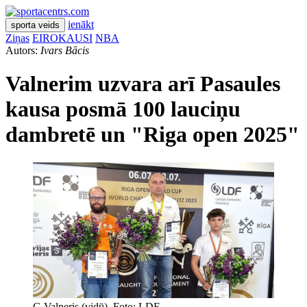
ienākt
sporta veids
Ziņas
EIROKAUSI
NBA
Autors:
Ivars Bācis
Valnerim uzvara arī Pasaules
kausa posmā 100 lauciņu
dambretē un "Riga open 2025"
G.Valneris (vidū). Foto: LDF.