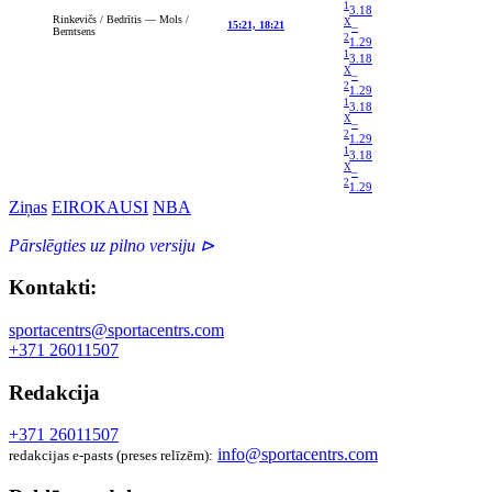
1
3.18
Rinkevičs / Bedrītis — Mols /
X
15:21, 18:21
–
Berntsens
2
1.29
1
3.18
X
–
2
1.29
1
3.18
X
–
2
1.29
1
3.18
X
–
2
1.29
Ziņas
EIROKAUSI
NBA
Pārslēgties uz pilno versiju ⊳
Kontakti:
sportacentrs@sportacentrs.com
+371 26011507
Redakcija
+371 26011507
info@sportacentrs.com
redakcijas e-pasts (preses relīzēm):