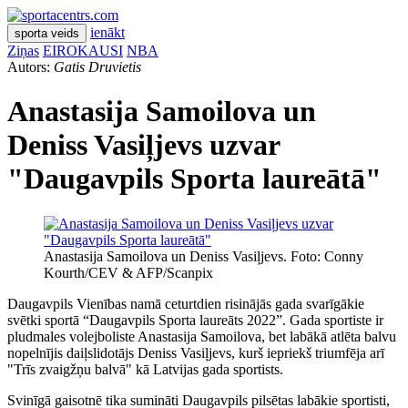
ienākt
sporta veids
Ziņas
EIROKAUSI
NBA
Autors:
Gatis Druvietis
Anastasija Samoilova un
Deniss Vasiļjevs uzvar
"Daugavpils Sporta laureātā"
Anastasija Samoilova un Deniss Vasiļjevs. Foto: Conny
Kourth/CEV & AFP/Scanpix
Daugavpils Vienības namā ceturtdien risinājās gada svarīgākie
svētki sportā “Daugavpils Sporta laureāts 2022”. Gada sportiste ir
pludmales volejboliste Anastasija Samoilova, bet labākā atlēta balvu
nopelnījis daiļslidotājs Deniss Vasiļjevs, kurš iepriekš triumfēja arī
"Trīs zvaigžņu balvā" kā Latvijas gada sportists.
Svinīgā gaisotnē tika sumināti Daugavpils pilsētas labākie sportisti,