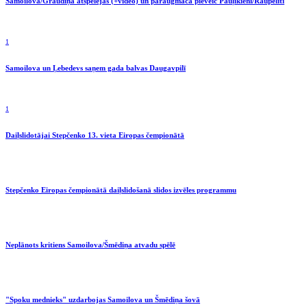
Samoilova/Graudiņa atspēlējas (+video) un paraugmačā pieveic Pauļikieni/Raupelīti
1
Samoilova un Ļebedevs saņem gada balvas Daugavpilī
1
Daiļslidotājai Stepčenko 13. vieta Eiropas čempionātā
Stepčenko Eiropas čempionātā daiļslidošanā slidos izvēles programmu
Neplānots kritiens Samoilova/Šmēdiņa atvadu spēlē
"Spoku mednieks" uzdarbojas Samoilova un Šmēdiņa šovā