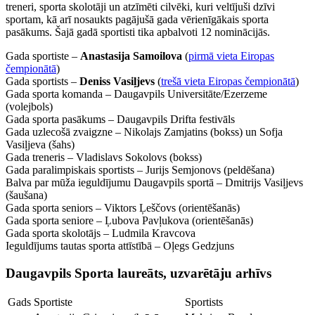
treneri, sporta skolotāji un atzīmēti cilvēki, kuri veltījuši dzīvi
sportam, kā arī nosaukts pagājušā gada vērienīgākais sporta
pasākums. Šajā gadā sportisti tika apbalvoti 12 nominācijās.
Gada sportiste –
Anastasija Samoilova
(
pirmā vieta Eiropas
čempionātā
)
Gada sportists –
Deniss Vasiļjevs
(
trešā vieta Eiropas čempionātā
)
Gada sporta komanda – Daugavpils Universitāte/Ezerzeme
(volejbols)
Gada sporta pasākums – Daugavpils Drifta festivāls
Gada uzlecošā zvaigzne – Nikolajs Zamjatins (bokss) un Sofja
Vasiļjeva (šahs)
Gada treneris – Vladislavs Sokolovs (bokss)
Gada paralimpiskais sportists – Jurijs Semjonovs (peldēšana)
Balva par mūža ieguldījumu Daugavpils sportā – Dmitrijs Vasiļjevs
(šaušana)
Gada sporta seniors – Viktors Ļeščovs (orientēšanās)
Gada sporta seniore – Ļubova Pavļukova (orientēšanās)
Gada sporta skolotājs – Ludmila Kravcova
Ieguldījums tautas sporta attīstībā – Oļegs Gedzjuns
Daugavpils Sporta laureāts, uzvarētāju arhīvs
Gads
Sportiste
Sportists