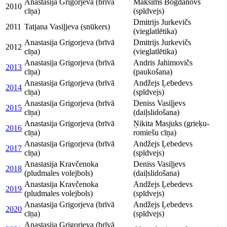
Anastasija Grigorjeva (brīvā
Maksims Bogdanovs
2010
cīņa)
(spīdvejs)
Dmitrijs Jurkevičs
2011
Tatjana Vasiļjeva (snūkers)
(vieglatlētika)
Anastasija Grigorjeva (brīvā
Dmitrijs Jurkevičs
2012
cīņa)
(vieglatlētika)
Anastasija Grigorjeva (brīvā
Andris Jahimovičs
2013
cīņa)
(paukošana)
Anastasija Grigorjeva (brīvā
Andžejs Ļebedevs
2014
cīņa)
(spīdvejs)
Anastasija Grigorjeva (brīvā
Deniss Vasiļjevs
2015
cīņa)
(daiļslidošana)
Anastasija Grigorjeva (brīvā
Ņikita Masjuks (grieķu-
2016
cīņa)
romiešu cīņa)
Anastasija Grigorjeva (brīvā
Andžejs Ļebedevs
2017
cīņa)
(spīdvejs)
Anastasija Kravčenoka
Deniss Vasiļjevs
2018
(pludmales volejbols)
(daiļslidošana)
Anastasija Kravčenoka
Andžejs Ļebedevs
2019
(pludmales volejbols)
(spīdvejs)
Anastasija Grigorjeva (brīvā
Andžejs Ļebedevs
2020
cīņa)
(spīdvejs)
Anastasija Grigorjeva (brīvā