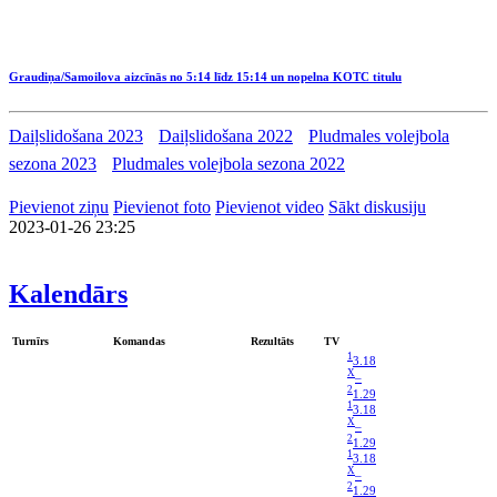
Graudiņa/Samoilova aizcīnās no 5:14 līdz 15:14 un nopelna KOTC titulu
Daiļslidošana 2023
Daiļslidošana 2022
Pludmales volejbola
sezona 2023
Pludmales volejbola sezona 2022
Pievienot ziņu
Pievienot foto
Pievienot video
Sākt diskusiju
2023-01-26 23:25
Kalendārs
Turnīrs
Komandas
Rezultāts
TV
1
3.18
X
–
2
1.29
1
3.18
X
–
2
1.29
1
3.18
X
–
2
1.29