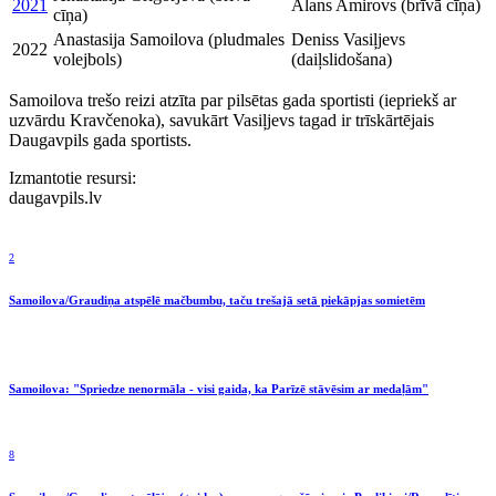
2021
Alans Amirovs (brīvā cīņa)
cīņa)
Anastasija Samoilova (pludmales
Deniss Vasiļjevs
2022
volejbols)
(daiļslidošana)
Samoilova trešo reizi atzīta par pilsētas gada sportisti (iepriekš ar
uzvārdu Kravčenoka), savukārt Vasiļjevs tagad ir trīskārtējais
Daugavpils gada sportists.
Izmantotie resursi:
daugavpils.lv
2
Samoilova/Graudiņa atspēlē mačbumbu, taču trešajā setā piekāpjas somietēm
Samoilova: "Spriedze nenormāla - visi gaida, ka Parīzē stāvēsim ar medaļām"
8