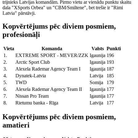
trijnieks Latvijas komandām. Pirmo vietu ar vienādu punktu skaitu
dala "XSports Orbea" un "CBM/Smiltene", bet trešie ir "Rimi
Latvia" pārstāvji.
Kopvērtējums pēc diviem posmiem,
profesionāļi
Vieta
Komanda
Valsts
Punkti
1.
EXTREME SPORT - MEVER/ZZK
Igaunija
196
2.
Arctic Sport Club
Igaunija
193
3.
Alexela Rademar Agency Team I
Igaunija
187
4.
Dynatek-Latvia
Latvija
185
5.
TWD
Somija
179
6.
Alexela Rademar Agency Team II
Igaunija
177
7.
Nissan Pro Team
Igaunija
177
8.
Rietumu banka - Rīga
Latvija
177
Kopvērtējums pēc diviem posmiem,
amatieri