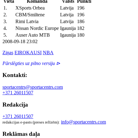
Vieta
Komanda
Valsts
Punkti
1.
XSports Orbea
Latvija
196
2.
CBM/Smiltene
Latvija
196
3.
Rimi Latvia
Latvija
186
4.
Nissan Nordic Europe
Igaunija
182
5.
Auser Auto MTB
Igaunija
180
2008-09-18 23:02
Ziņas
EIROKAUSI
NBA
Pārslēgties uz pilno versiju ⊳
Kontakti:
sportacentrs@sportacentrs.com
+371 26011507
Redakcija
+371 26011507
info@sportacentrs.com
redakcijas e-pasts (preses relīzēm):
Reklāmas daļa