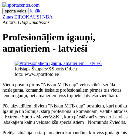
ienākt
sporta veids
Ziņas
EIROKAUSI
NBA
Autors:
Olafs Jākabsons
Profesionāļiem igauņi,
amatieriem - latvieši
Kristaps Škapars/XSports Orbea
foto: www.sportfoto.ee
Vienu posmu pirms "Nissan MTB cup" velosacīkšu seriāla
noslēguma, komandu ieskaitē profesionāļiem pirmās trīs vietas
ieņem igauņi, bet amatieriem viss trijnieks latviešu vienībām.
Pēc aizvadītiem diviem "Nissan MTB cup" posmiem, kuri notika
Igaunijā un Somijā, starp profesionāļu komandām, vadībā atrodas
"Extreme Sport - Mever/ZZK", kuru pārstāv arī viens no Latvijas
labākajiem kalnu velosacīkšu speciālistiem - Normunds Zviedris.
Pretēja situācija ir starp amatieru komandām, kur viss godalgotais