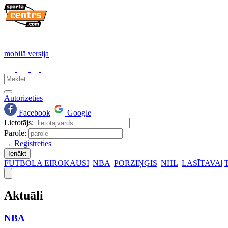
mobilā versija
Autorizēties
Facebook
Google
Lietotājs:
Parole:
→ Reģistrēties
Ienākt
FUTBOLA EIROKAUSI
|
NBA
|
PORZIŅĢIS
|
NHL
|
LASĪTAVA
|
Aktuāli
NBA