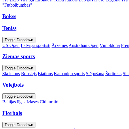
"Futbolbumbas"
Bokss
Teniss
Toggle Dropdown
US Open
Latvijas sportisti
Ārzemes
Australian Open
Vimbldona
Fre
Ziemas sports
Toggle Dropdown
Skeletons
Bobslejs
Biatlons
Kamaniņu sports
Slēpošana
Šorttreks
Sli
Volejbols
Toggle Dropdown
Baltijas līgas
Izlases
Citi turnīri
Florbols
Toggle Dropdown