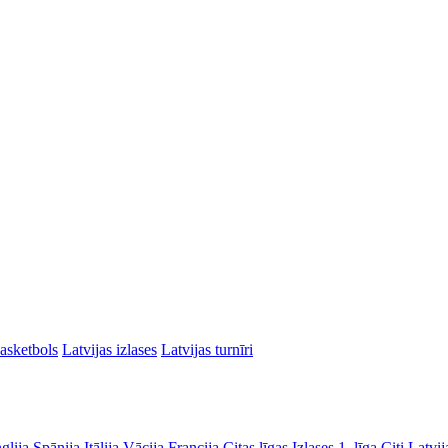
asketbols
Latvijas izlases
Latvijas turnīri
glija
Spānija
Itālija
Vācija
Francija
Citas līgas
Izlases
1. līga
Citi Latvij