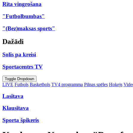
Rīta vingrošana
"Futbolbumbas"
"(Bez)maksas sports"
Dažādi
Solis pa kreisi
Sportacentrs TV
Toggle Dropdown
LIVE
Futbols
Basketbols
TV4 programma
Pilnas spēles
Hokejs
Video
Lasītava
Klausītava
Sporta špikeris