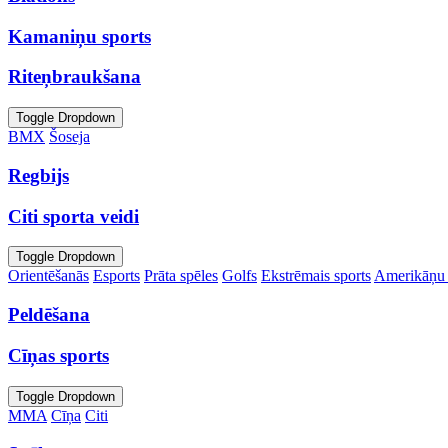
Kamaniņu sports
Riteņbraukšana
Toggle Dropdown
BMX
Šoseja
Regbijs
Citi sporta veidi
Toggle Dropdown
Orientēšanās
Esports
Prāta spēles
Golfs
Ekstrēmais sports
Amerikāņu 
Peldēšana
Cīņas sports
Toggle Dropdown
MMA
Cīņa
Citi