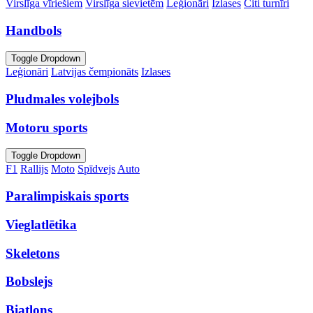
Virslīga vīriešiem
Virslīga sievietēm
Leģionāri
Izlases
Citi turnīri
Handbols
Toggle Dropdown
Leģionāri
Latvijas čempionāts
Izlases
Pludmales volejbols
Motoru sports
Toggle Dropdown
F1
Rallijs
Moto
Spīdvejs
Auto
Paralimpiskais sports
Vieglatlētika
Skeletons
Bobslejs
Biatlons