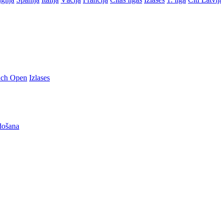
nch Open
Izlases
došana