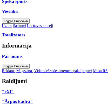
Spēka sports
Veselība
Toggle Dropdown
Uzturs
Sasitumi
Locītavas un ceļi
Totalizators
Informācija
Par mums
Toggle Dropdown
Reklāma
Mājaslapas
Video tiešraides internetā pakalpojumi
Mūsu RS
Raidījumi
"eXi"
"Ārpus kadra"