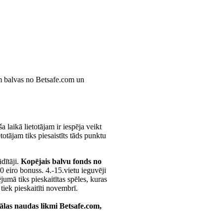
m balvas no Betsafe.com un
laikā lietotājam ir iespēja veikt
otājam tiks piesaistīts tāds punktu
dītāji.
Kopējais balvu fonds no
0 eiro bonuss. 4.-15.vietu ieguvēji
umā tiks pieskaitītas spēles, kuras
iek pieskaitīti novembrī.
eālas naudas likmi Betsafe.com,