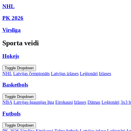
NHL
PK 2026
Virslīga
Sporta veidi
Hokejs
Toggle Dropdown
NHL
Latvijas čempionāts
Latvijas izlases
Leģionāri
Izlases
Basketbols
Toggle Dropdown
NBA
Latvijas-Igaunijas līga
Eirokausi
Izlases
Dāmas
Leģionāri
3x3 b
Futbols
Toggle Dropdown
PK 2026
Virslīga
Eirokausi
Telpu futbols
Latvijas izlase
Leģionāri
An