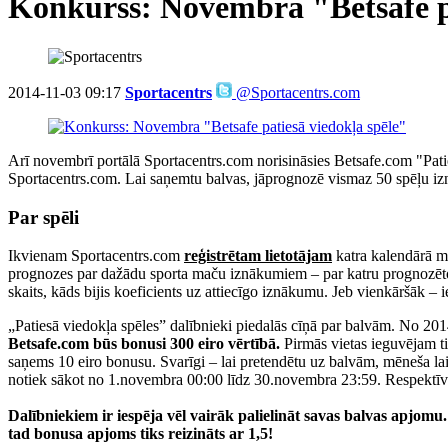
Konkurss: Novembra "Betsafe pa
2014-11-03 09:17
Sportacentrs
@Sportacentrs.com
Arī novembrī portālā Sportacentrs.com norisināsies Betsafe.com "Pa
Sportacentrs.com. Lai saņemtu balvas, jāprognozē vismaz 50 spēļu izn
Par spēli
Ikvienam Sportacentrs.com
reģistrētam lietotājam
katra kalendārā mē
prognozes par dažādu sporta maču iznākumiem – par katru prognozēto spēl
skaits, kāds bijis koeficients uz attiecīgo iznākumu. Jeb vienkāršāk 
„Patiesā viedokļa spēles” dalībnieki piedalās cīņā par balvām. No 201
Betsafe.com būs bonusi 300 eiro vērtībā.
Pirmās vietas ieguvējam tik
saņems 10 eiro bonusu. Svarīgi – lai pretendētu uz balvām, mēneša l
notiek sākot no 1.novembra 00:00 līdz 30.novembra 23:59. Respektīvi -
Dalībniekiem ir iespēja vēl vairāk palielināt savas balvas apjomu
tad bonusa apjoms tiks reizināts ar 1,5!