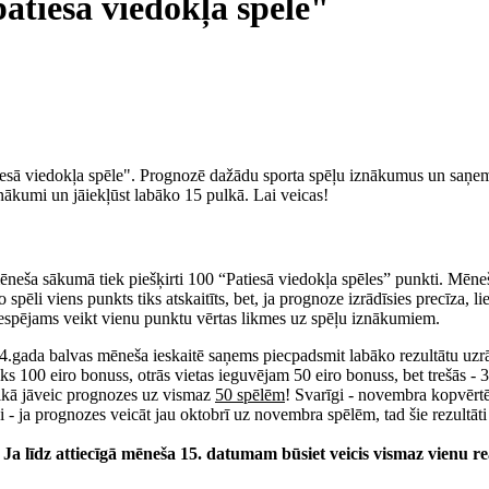
tiesā viedokļa spēle"
tiesā viedokļa spēle". Prognozē dažādu sporta spēļu iznākumus un saņe
ākumi un jāiekļūst labāko 15 pulkā. Lai veicas!
neša sākumā tiek piešķirti 100 “Patiesā viedokļa spēles” punkti. Mēneša 
i viens punkts tiks atskaitīts, bet, ja prognoze izrādīsies precīza, liet
– iespējams veikt vienu punktu vērtas likmes uz spēļu iznākumiem.
4.gada balvas mēneša ieskaitē saņems piecpadsmit labāko rezultātu uzrā
s 100 eiro bonuss, otrās vietas ieguvējam 50 eiro bonuss, bet trešās - 3
aikā jāveic prognozes uz vismaz
50 spēlēm
! Svarīgi - novembra kopvērtēj
 ja prognozes veicāt jau oktobrī uz novembra spēlēm, tad šie rezultāti t
. Ja līdz attiecīgā mēneša 15. datumam būsiet veicis vismaz vienu r