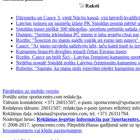
Raksti
Dārznieks un Cauce 3. vietā Nāciju kausā, visi latvieši kvalific
Latvijas junioru un jauniešu izlase PK Siguldas posmā mērķē
Siguldas trasei piešķir 300 tūkstošus, sportistu prēmijās sadala
Dumpis: "Sprinta iekļaušana PČ mums ir laba iespēja cīņai p
Rozītis: "Šosezon no manis gaidīs vairāk un esmu tam gatavs"
Cauce: "Ar jauno uzvārdu sadzīvoju labi, taču katrā trasē to iz
Kamaniņu braucēji devušies iepazīt četras Eiropas trases
Rozītis, Cauce un brāļi Šici - Latvijas čempioni kamaniņu spor
Nedēļas nogalē Siguldā notiks Latvijas čempionāts kamaniņu s
Rubenis: "Sapratu, ka mana sirds joprojām pieder kamaniņu s
Pārslēgties uz mobilo versiju
Portālu uztur sportacentrs.com redakcija.
Tālrunis kontaktiem: +371 26011507, e-pasts: sportacentrs@sportace
Redaktora tālrunis: 26011507, redakcijas e-pasts (preses relīzēm): in
Reklāmas daļa: reklama@sportacentrs.com, tel. +371 26311794.
Noderīgas lietas:
Reklāmas iespējas
Informācija par Sportacentrs
© 2008-2017, sportacentrs.com. Pārpublicēšanas gadījumā saite uz spo
Ierosinājumiem vai kļūdu paziņojumiem