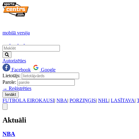
mobilā versija
Autorizēties
Facebook
Google
Lietotājs:
Parole:
→ Reģistrēties
Ienākt
FUTBOLA EIROKAUSI
|
NBA
|
PORZIŅĢIS
|
NHL
|
LASĪTAVA
|
Aktuāli
NBA