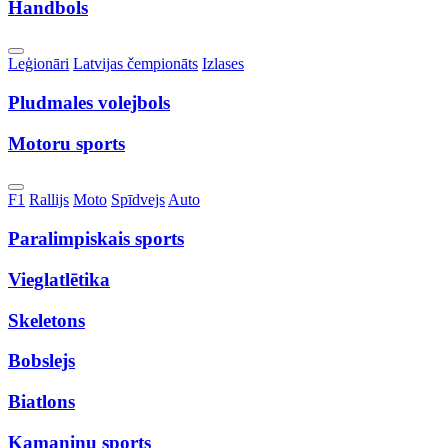
Handbols
Toggle
Leģionāri
Latvijas čempionāts
Izlases
Dropdown
Pludmales volejbols
Motoru sports
Toggle
F1
Rallijs
Moto
Spīdvejs
Auto
Dropdown
Paralimpiskais sports
Vieglatlētika
Skeletons
Bobslejs
Biatlons
Kamaniņu sports