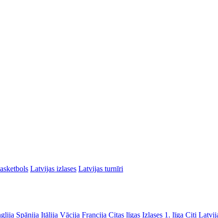
asketbols
Latvijas izlases
Latvijas turnīri
glija
Spānija
Itālija
Vācija
Francija
Citas līgas
Izlases
1. līga
Citi Latvij