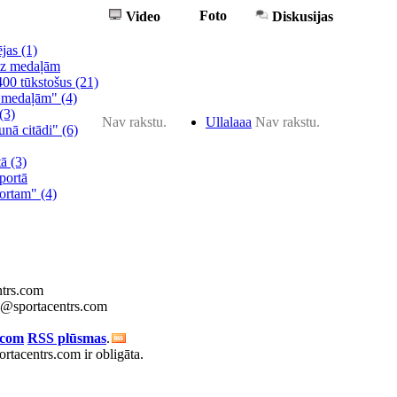
Foto
Video
Diskusijas
ējas
(1)
 uz medaļām
 400 tūkstošus
(21)
ar medaļām"
(4)
(3)
Nav rakstu.
Ullalaaa
Nav rakstu.
runā citādi"
(6)
tā
(3)
portā
portam"
(4)
ntrs.com
fo@sportacentrs.com
.com
RSS plūsmas
.
rtacentrs.com ir obligāta.