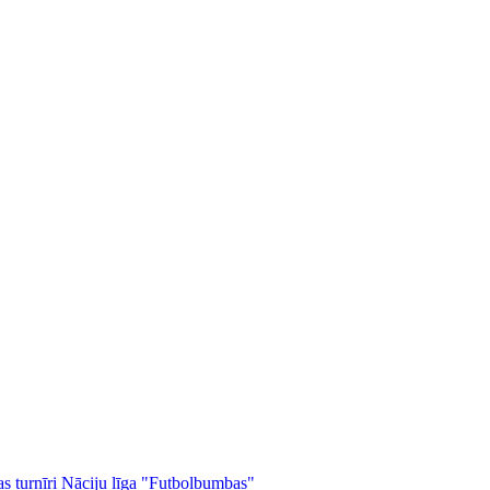
as turnīri
Nāciju līga
"Futbolbumbas"