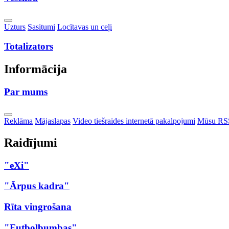
Toggle
Uzturs
Sasitumi
Locītavas un ceļi
Dropdown
Totalizators
Informācija
Par mums
Toggle
Reklāma
Mājaslapas
Video tiešraides internetā pakalpojumi
Mūsu RS
Dropdown
Raidījumi
"eXi"
"Ārpus kadra"
Rīta vingrošana
"Futbolbumbas"