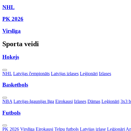
NHL
PK 2026
Virslīga
Sporta veidi
Hokejs
Toggle
NHL
Latvijas čempionāts
Latvijas izlases
Leģionāri
Izlases
Dropdown
Basketbols
Toggle
NBA
Latvijas-Igaunijas līga
Eirokausi
Izlases
Dāmas
Leģionāri
3x3 b
Dropdown
Futbols
Toggle
PK 2026
Virslīga
Eirokausi
Telpu futbols
Latvijas izlase
Leģionāri
An