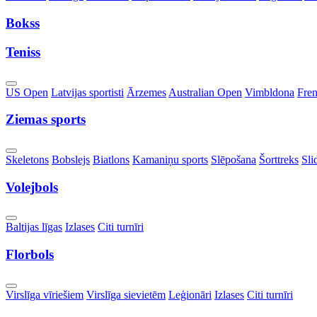
Dropdown
Bokss
Teniss
Toggle
US Open
Latvijas sportisti
Ārzemes
Australian Open
Vimbldona
Fre
Dropdown
Ziemas sports
Toggle
Skeletons
Bobslejs
Biatlons
Kamaniņu sports
Slēpošana
Šorttreks
Sli
Dropdown
Volejbols
Toggle
Baltijas līgas
Izlases
Citi turnīri
Dropdown
Florbols
Toggle
Virslīga vīriešiem
Virslīga sievietēm
Leģionāri
Izlases
Citi turnīri
Dropdown