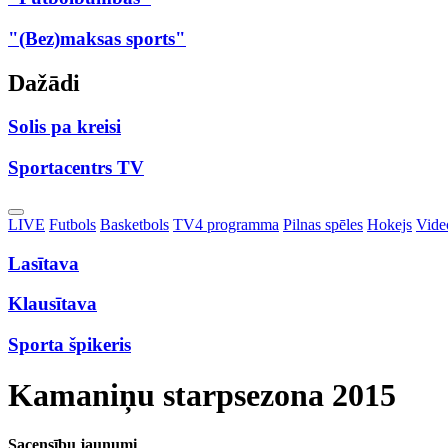
"(Bez)maksas sports"
Dažādi
Solis pa kreisi
Sportacentrs TV
Toggle
LIVE
Futbols
Basketbols
TV4 programma
Pilnas spēles
Hokejs
Video
Dropdown
Lasītava
Klausītava
Sporta špikeris
Kamaniņu starpsezona 2015
Sacensību jaunumi