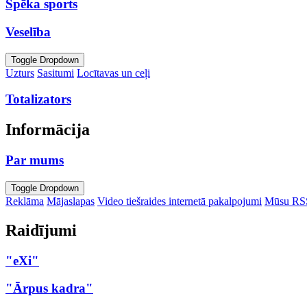
Spēka sports
Veselība
Toggle Dropdown
Uzturs
Sasitumi
Locītavas un ceļi
Totalizators
Informācija
Par mums
Toggle Dropdown
Reklāma
Mājaslapas
Video tiešraides internetā pakalpojumi
Mūsu RS
Raidījumi
"eXi"
"Ārpus kadra"