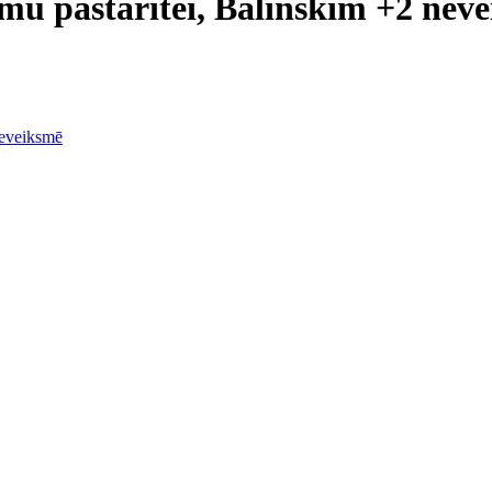
u pastarītei, Balinskim +2 nev