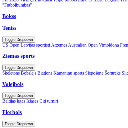
"Futbolbumbas"
Bokss
Teniss
Toggle Dropdown
US Open
Latvijas sportisti
Ārzemes
Australian Open
Vimbldona
Fre
Ziemas sports
Toggle Dropdown
Skeletons
Bobslejs
Biatlons
Kamaniņu sports
Slēpošana
Šorttreks
Sli
Volejbols
Toggle Dropdown
Baltijas līgas
Izlases
Citi turnīri
Florbols
Toggle Dropdown