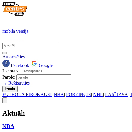
mobilā versija
Autorizēties
Facebook
Google
Lietotājs:
Parole:
→ Reģistrēties
Ienākt
FUTBOLA EIROKAUSI
|
NBA
|
PORZIŅĢIS
|
NHL
|
LASĪTAVA
|
Aktuāli
NBA