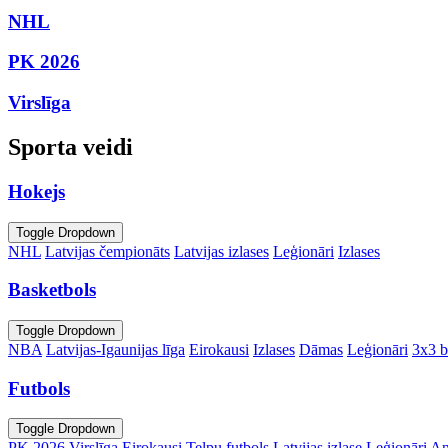
NHL
PK 2026
Virslīga
Sporta veidi
Hokejs
Toggle Dropdown
NHL
Latvijas čempionāts
Latvijas izlases
Leģionāri
Izlases
Basketbols
Toggle Dropdown
NBA
Latvijas-Igaunijas līga
Eirokausi
Izlases
Dāmas
Leģionāri
3x3 b
Futbols
Toggle Dropdown
PK 2026
Virslīga
Eirokausi
Telpu futbols
Latvijas izlase
Leģionāri
An