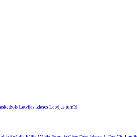
asketbols
Latvijas izlases
Latvijas turnīri
glija
Spānija
Itālija
Vācija
Francija
Citas līgas
Izlases
1. līga
Citi Latvij