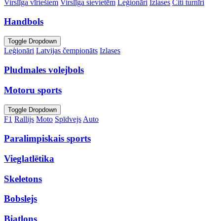
Virslīga vīriešiem
Virslīga sievietēm
Leģionāri
Izlases
Citi turnīri
Handbols
Toggle Dropdown
Leģionāri
Latvijas čempionāts
Izlases
Pludmales volejbols
Motoru sports
Toggle Dropdown
F1
Rallijs
Moto
Spīdvejs
Auto
Paralimpiskais sports
Vieglatlētika
Skeletons
Bobslejs
Biatlons