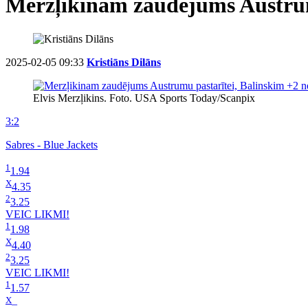
Merzļikinam zaudējums Austrum
2025-02-05 09:33
Kristiāns Dilāns
Elvis Merzļikins. Foto. USA Sports Today/Scanpix
3:2
Sabres - Blue Jackets
1
1.94
X
4.35
2
3.25
VEIC LIKMI!
1
1.98
X
4.40
2
3.25
VEIC LIKMI!
1
1.57
X
–