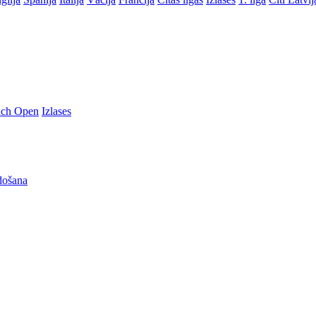
nch Open
Izlases
došana