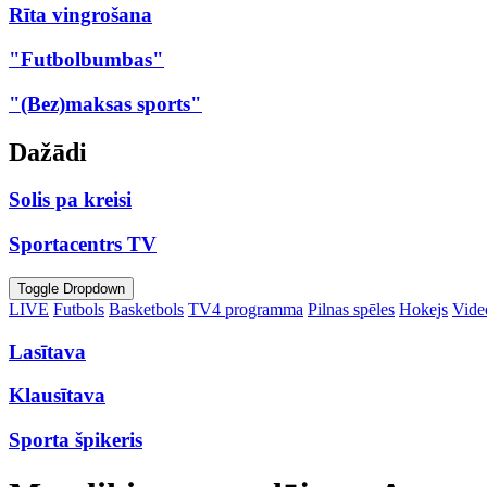
Rīta vingrošana
"Futbolbumbas"
"(Bez)maksas sports"
Dažādi
Solis pa kreisi
Sportacentrs TV
Toggle Dropdown
LIVE
Futbols
Basketbols
TV4 programma
Pilnas spēles
Hokejs
Video
Lasītava
Klausītava
Sporta špikeris