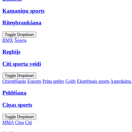
Kamaniņu sports
Riteņbraukšana
Toggle Dropdown
BMX
Šoseja
Regbijs
Citi sporta veidi
Toggle Dropdown
Orientēšanās
Esports
Prāta spēles
Golfs
Ekstrēmais sports
Amerikāņu 
Peldēšana
Cīņas sports
Toggle Dropdown
MMA
Cīņa
Citi