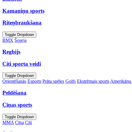
Kamaniņu sports
Riteņbraukšana
Toggle Dropdown
BMX
Šoseja
Regbijs
Citi sporta veidi
Toggle Dropdown
Orientēšanās
Esports
Prāta spēles
Golfs
Ekstrēmais sports
Amerikāņu 
Peldēšana
Cīņas sports
Toggle Dropdown
MMA
Cīņa
Citi