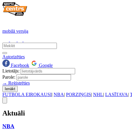
mobilā versija
Autorizēties
Facebook
Google
Lietotājs:
Parole:
→ Reģistrēties
Ienākt
FUTBOLA EIROKAUSI
|
NBA
|
PORZIŅĢIS
|
NHL
|
LASĪTAVA
|
Aktuāli
NBA