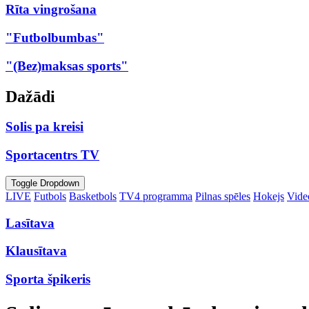
Rīta vingrošana
"Futbolbumbas"
"(Bez)maksas sports"
Dažādi
Solis pa kreisi
Sportacentrs TV
Toggle Dropdown
LIVE
Futbols
Basketbols
TV4 programma
Pilnas spēles
Hokejs
Video
Lasītava
Klausītava
Sporta špikeris