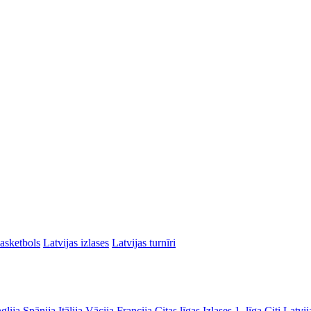
asketbols
Latvijas izlases
Latvijas turnīri
glija
Spānija
Itālija
Vācija
Francija
Citas līgas
Izlases
1. līga
Citi Latvij