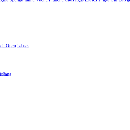
nch Open
Izlases
došana