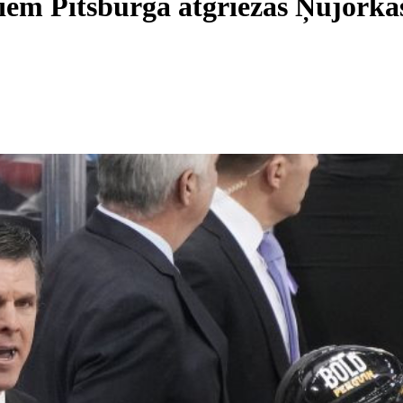
diem Pitsburgā atgriežas Ņujork