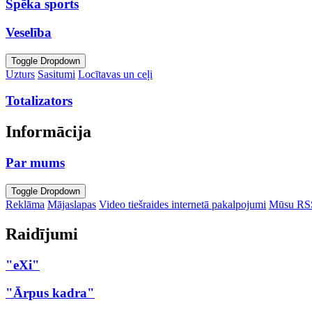
Spēka sports
Veselība
Toggle Dropdown
Uzturs
Sasitumi
Locītavas un ceļi
Totalizators
Informācija
Par mums
Toggle Dropdown
Reklāma
Mājaslapas
Video tiešraides internetā pakalpojumi
Mūsu RS
Raidījumi
"eXi"
"Ārpus kadra"