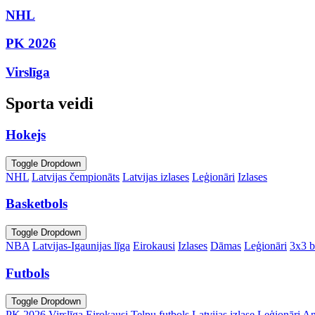
NHL
PK 2026
Virslīga
Sporta veidi
Hokejs
Toggle Dropdown
NHL
Latvijas čempionāts
Latvijas izlases
Leģionāri
Izlases
Basketbols
Toggle Dropdown
NBA
Latvijas-Igaunijas līga
Eirokausi
Izlases
Dāmas
Leģionāri
3x3 b
Futbols
Toggle Dropdown
PK 2026
Virslīga
Eirokausi
Telpu futbols
Latvijas izlase
Leģionāri
An