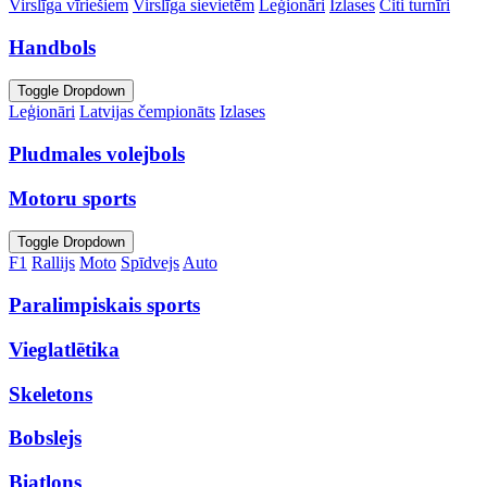
Virslīga vīriešiem
Virslīga sievietēm
Leģionāri
Izlases
Citi turnīri
Handbols
Toggle Dropdown
Leģionāri
Latvijas čempionāts
Izlases
Pludmales volejbols
Motoru sports
Toggle Dropdown
F1
Rallijs
Moto
Spīdvejs
Auto
Paralimpiskais sports
Vieglatlētika
Skeletons
Bobslejs
Biatlons