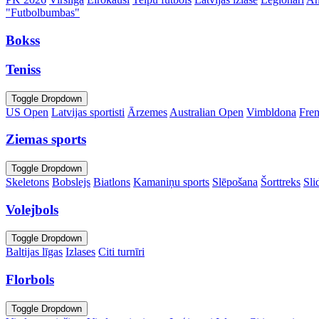
"Futbolbumbas"
Bokss
Teniss
Toggle Dropdown
US Open
Latvijas sportisti
Ārzemes
Australian Open
Vimbldona
Fre
Ziemas sports
Toggle Dropdown
Skeletons
Bobslejs
Biatlons
Kamaniņu sports
Slēpošana
Šorttreks
Sli
Volejbols
Toggle Dropdown
Baltijas līgas
Izlases
Citi turnīri
Florbols
Toggle Dropdown