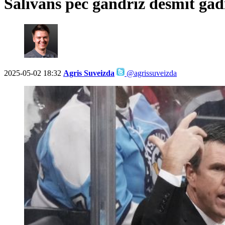
Salivans pēc gandrīz desmit ga
2025-05-02 18:32
Agris Suveizda
@agrissuveizda