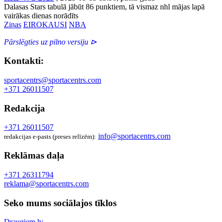
Dalasas Stars tabulā jābūt 86 punktiem, tā vismaz nhl mājas lapā
vairākas dienas norādīts
Ziņas
EIROKAUSI
NBA
Pārslēgties uz pilno versiju ⊳
Kontakti:
sportacentrs@sportacentrs.com
+371 26011507
Redakcija
+371 26011507
info@sportacentrs.com
redakcijas e-pasts (preses relīzēm):
Reklāmas daļa
+371 26311794
reklama@sportacentrs.com
Seko mums sociālajos tīklos
Draugiem.lv