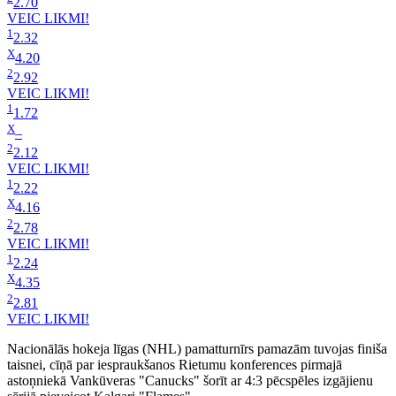
2.70
VEIC LIKMI!
1
2.32
X
4.20
2
2.92
VEIC LIKMI!
1
1.72
X
–
2
2.12
VEIC LIKMI!
1
2.22
X
4.16
2
2.78
VEIC LIKMI!
1
2.24
X
4.35
2
2.81
VEIC LIKMI!
Nacionālās hokeja līgas (NHL) pamatturnīrs pamazām tuvojas finiša
taisnei, cīņā par iespraukšanos Rietumu konferences pirmajā
astoņniekā Vankūveras "Canucks" šorīt ar 4:3 pēcspēles izgājienu