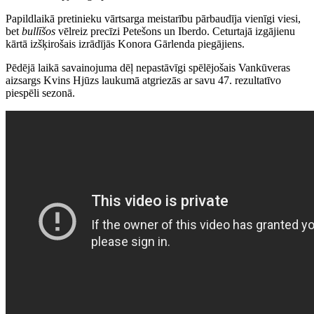
Papildlaikā pretinieku vārtsarga meistarību pārbaudīja vienīgi viesi,
bet
bullīšos
vēlreiz precīzi Petešons un Iberdo. Ceturtajā izgājienu
kārtā izšķirošais izrādījās Konora Gārlenda piegājiens.
Pēdējā laikā savainojuma dēļ nepastāvīgi spēlējošais Vankūveras
aizsargs Kvins Hjūzs laukumā atgriezās ar savu 47. rezultatīvo
piespēli sezonā.