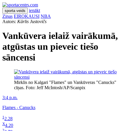
ienākt
sporta veids
Ziņas
EIROKAUSI
NBA
Autors:
Kārlis Justovičs
Vankūvera ielaiž vairākumā,
atgūstas un pieveic tiešo
sāncensi
Mirklis no Kalgari "Flames" un Vankūveras "Canucks"
cīņas. Foto: Jeff McIntosh/AP/Scanpix
3:4 p.m.
Flames - Canucks
1
2.28
X
4.20
2