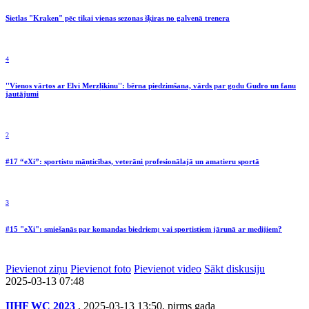
Sietlas "Kraken" pēc tikai vienas sezonas šķiras no galvenā trenera
4
''Vienos vārtos ar Elvi Merzļikinu'': bērna piedzimšana, vārds par godu Gudro un fanu
jautājumi
2
#17 “eXi”: sportistu māņticības, veterāni profesionālajā un amatieru sportā
3
#15 "eXi": smiešanās par komandas biedriem; vai sportistiem jārunā ar medijiem?
Pievienot ziņu
Pievienot foto
Pievienot video
Sākt diskusiju
2025-03-13 07:48
IIHF WC 2023
, 2025-03-13 13:50, pirms gada