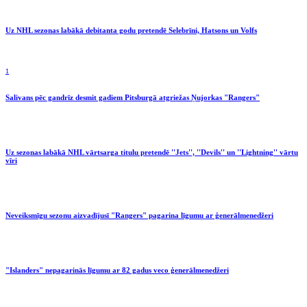
Uz NHL sezonas labākā debitanta godu pretendē Selebrīni, Hatsons un Volfs
1
Salivans pēc gandrīz desmit gadiem Pitsburgā atgriežas Ņujorkas "Rangers"
Uz sezonas labākā NHL vārtsarga titulu pretendē ''Jets'', ''Devils'' un ''Lightning'' vārtu
vīri
Neveiksmīgu sezonu aizvadījusī "Rangers" pagarina līgumu ar ģenerālmenedžeri
"Islanders" nepagarinās līgumu ar 82 gadus veco ģenerālmenedžeri