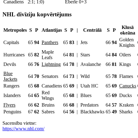
Canadiens
2:1; 1:0)
Eberle 0+3
NHL divīziju kopvērtējums
Klusā
Metropoles
S
P
Atlantijas
S
P
|
Centrālā
S
P
okeāna
Golden
Capitals
65
94
Panthers
65
83
|
Jets
66
94
Knights
Maple
Hurricanes
65
82
64
81
|
Stars
64
84
Oilers
Leafs
Devils
66
76
Lightning
64
78
|
Avalanche
66
81
Kings
Blue
64
70
Senators
64
73
|
Wild
65
78
Flames
Jackets
Rangers
65
68
Canadiens
65
69
|
Utah HC
65
69
Canucks
Red
Islanders
64
65
65
68
|
Blues
65
69
Ducks
Wings
Flyers
66
62
Bruins
66
68
|
Predators
64
57
Kraken
Penguins
67
62
Sabres
64
56
|
Blackhawks
65
49
Sharks
Sacensību vietne:
https://www.nhl.com/