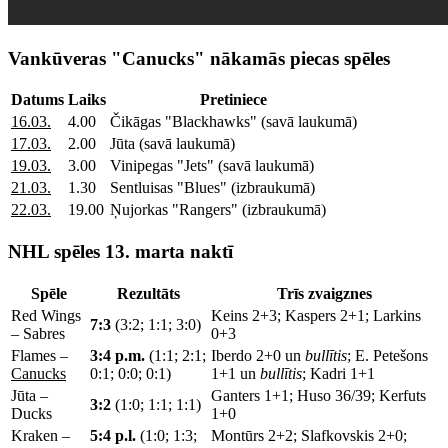
Vankūveras "Canucks" nākamās piecas spēles
Datums
Laiks
Pretiniece
16.03.
4.00
Čikāgas "Blackhawks" (savā laukumā)
17.03.
2.00
Jūta (savā laukumā)
19.03.
3.00
Vinipegas "Jets" (savā laukumā)
21.03.
1.30
Sentluisas "Blues" (izbraukumā)
22.03.
19.00
Ņujorkas "Rangers" (izbraukumā)
NHL spēles 13. marta naktī
Spēle
Rezultāts
Trīs zvaigznes
Red Wings
Keins 2+3; Kaspers 2+1; Larkins
7:3
(3:2; 1:1; 3:0)
– Sabres
0+3
Flames –
3:4 p.m.
(1:1; 2:1;
Iberdo 2+0 un
bullītis
; E. Petešons
Canucks
0:1; 0:0; 0:1)
1+1 un
bullītis
; Kadri 1+1
Jūta –
Ganters 1+1; Huso 36/39; Kerfuts
3:2
(1:0; 1:1; 1:1)
Ducks
1+0
Kraken –
5:4 p.l.
(1:0; 1:3;
Montūrs 2+2; Slafkovskis 2+0;