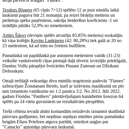
sērijā pieveicot Kalgari "Flames".
Teodors Bļugers
(65 cīņās 7+12) spēlēto 12 ar pusi minūšu laikā
laukumā paguva būt 21 nomaiņā, pa reizei bloķēja metienu un
pielietoja spēka paņēmienu, sakrāja lietderības koeficientu -1 un
izrādījās pārāks 52,9% no iemetieniem.
Artūrs Šilovs
(deviņās spēlēs atvairījis 85,85% metienu) noskatījās
kā viņa kolēģis
Kevins Lankinens
(42; 90,28%) tiek galā ar 20 no
23 metieniem, kā arī trim no četriem
bullīšiem
.
Pamatlaikā un papildlaikā par astoņiem metieniem vairāk (31-23)
veikušie vankūverieši cīņas pirmajā daļā divreiz izvirzījās priekšgalā,
Dastinu Volfu pārspējot šveicietim Piusam Zuteram un Džeikam
Debraskam.
Otrajā trešdaļā veiksmīgs divu minūšu nogrieznis padevās "Flames"
uzbrucējam Žonatanam Iberdo, kurš ar izrāvienu mazākumā un pēc
tam izmantotu vairākumu no 1:2 panāca 3:2. No 2012. līdz 2022.
gadam Floridas "Panthers" pārstāvējušajam kanādietim šosezon 64
spēlēs pa 24 vārtu guvumiem un rezultatīvām piespēlēm.
Trešā cēliena ievadā abām komandām neizdevās izmantot skaitliskā
pārsvara gadījumus, bet nepilnas septiņas minūtes pirms pamatlaika
beigām Eliass Petešons atguva paritāti, sniedzot augļus par
"Canucks" apjomīgo pārsvaru laukumā.