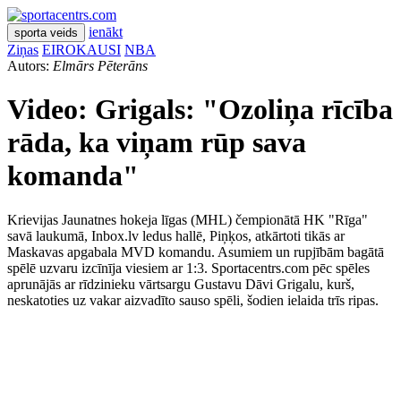
ienākt
sporta veids
Ziņas
EIROKAUSI
NBA
Autors:
Elmārs Pēterāns
Video: Grigals: "Ozoliņa rīcība
rāda, ka viņam rūp sava
komanda"
Krievijas Jaunatnes hokeja līgas (MHL) čempionātā HK "Rīga"
savā laukumā, Inbox.lv ledus hallē, Piņķos, atkārtoti tikās ar
Maskavas apgabala MVD komandu. Asumiem un rupjībām bagātā
spēlē uzvaru izcīnīja viesiem ar 1:3. Sportacentrs.com pēc spēles
aprunājās ar rīdzinieku vārtsargu Gustavu Dāvi Grigalu, kurš,
neskatoties uz vakar aizvadīto sauso spēli, šodien ielaida trīs ripas.