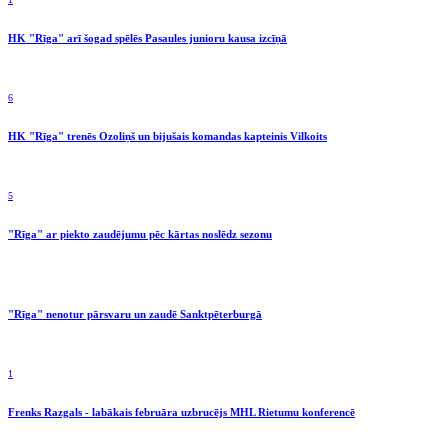
HK "Rīga" arī šogad spēlēs Pasaules junioru kausa izcīņā
6
HK "Rīga" trenēs Ozoliņš un bijušais komandas kapteinis Vilkoits
5
"Rīga" ar piekto zaudējumu pēc kārtas noslēdz sezonu
"Rīga" nenotur pārsvaru un zaudē Sanktpēterburgā
1
Frenks Razgals - labākais februāra uzbrucējs MHL Rietumu konferencē