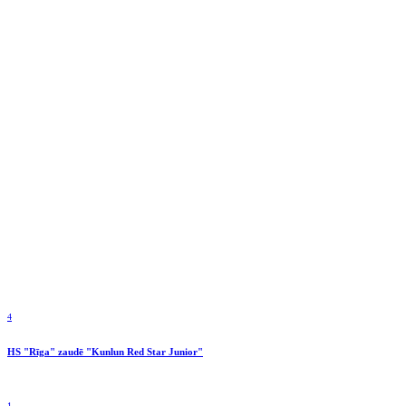
4
HS "Rīga" zaudē "Kunlun Red Star Junior"
1