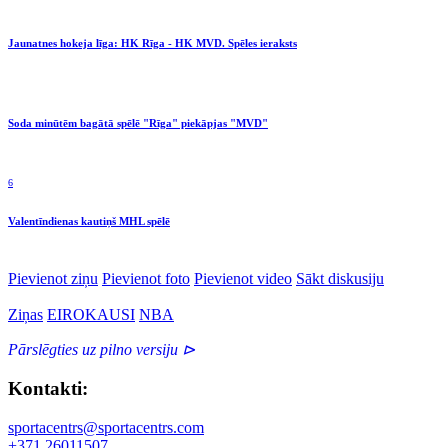
Jaunatnes hokeja līga: HK Rīga - HK MVD. Spēles ieraksts
Soda minūtēm bagātā spēlē "Rīga" piekāpjas "MVD"
6
Valentīndienas kautiņš MHL spēlē
Pievienot ziņu
Pievienot foto
Pievienot video
Sākt diskusiju
Ziņas
EIROKAUSI
NBA
Pārslēgties uz pilno versiju ⊳
Kontakti:
sportacentrs@sportacentrs.com
+371 26011507