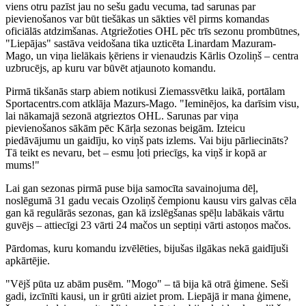
viens otru pazīst jau no sešu gadu vecuma, tad sarunas par
pievienošanos var būt tiešākas un sākties vēl pirms komandas
oficiālās atdzimšanas. Atgriežoties OHL pēc trīs sezonu prombūtnes,
"Liepājas" sastāva veidošana tika uzticēta Linardam Mazuram-
Mago, un viņa lielākais ķēriens ir vienaudzis Kārlis Ozoliņš – centra
uzbrucējs, ap kuru var būvēt atjaunoto komandu.
Pirmā tikšanās starp abiem notikusi Ziemassvētku laikā, portālam
Sportacentrs.com atklāja Mazurs-Mago. "Ieminējos, ka darīsim visu,
lai nākamajā sezonā atgrieztos OHL. Sarunas par viņa
pievienošanos sākām pēc Kārļa sezonas beigām. Izteicu
piedāvājumu un gaidīju, ko viņš pats izlems. Vai biju pārliecināts?
Tā teikt es nevaru, bet – esmu ļoti priecīgs, ka viņš ir kopā ar
mums!"
Lai gan sezonas pirmā puse bija samocīta savainojuma dēļ,
noslēgumā 31 gadu vecais Ozoliņš čempionu kausu virs galvas cēla
gan kā regulārās sezonas, gan kā izslēgšanas spēļu labākais vārtu
guvējs – attiecīgi 23 vārti 24 mačos un septiņi vārti astoņos mačos.
Pārdomas, kuru komandu izvēlēties, bijušas ilgākas nekā gaidījuši
apkārtējie.
"Vējš pūta uz abām pusēm. "Mogo" – tā bija kā otrā ģimene. Seši
gadi, izcīnīti kausi, un ir grūti aiziet prom. Liepājā ir mana ģimene,