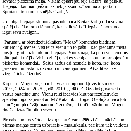
šovasar piedzima meita. Visiem apkārt jau bija skaidrs, ka palikšu
Liepājā, tikai man pašam tas nebija skaidrs," sarunā ar portālu
Sportacentrs.com pasmējās Ozoliņš.
25. jūlijā Liepājas slimnīcā pasaulē nāca Keita Ozoliņa. Tieši viņa
spēlēja lielāko lomu lēmumā, kas palīdzējis "Liepājas" komandai
iegūt savu zvaigzni.
"Parunāju ar pieredzējušākajiem "Mogo" komandas biedriem,
kuriem ir ģimenes. Visi teica vienu un to pašu – kad piedzims meita,
būs ļoti grūti aizbraukt no Liepājas. Viņi zināja, ka pareizais lēmums
būtu palikt mājās. Visi to zināja, bet es vienīgais kaut ko pretojos. Tu
pieķeries komandai... Sešus gadus esi nospēlējis kopā, izej kopā
priekiem un bēdām, uzvarām un zaudējumiem. Atvadīties nav
viegli," teica Ozoliņš.
Kopā ar "Mogo" viņš par Latvijas čempionu kļuvis trīs reizes –
2019., 2024. un 2025. gadā. 2019. gadā tieši Ozoliņš guva zelta
vārtus pagarinājumā. Vienu reizi izdevies kļūt par rezultatīvāko
spēlētāju līgā, saņemot arī MVP atzinību. Togad Ozoliņš atteica ļoti
naudīgam piedāvājumam no ārzemēm, lai turētu vārdu un "Mogo"
rindās aizvadītu pilnu sezonu.
Pirmais numurs vārtos, aizsargs, kurš var spēlēt visās situācijās, un
pirmās maiņas centra uzbrucējs – mugurkauls, pēc kura tiek veidotas
visas komandas. Vai ģenerālmenedžerim Mazuram-Mago bija