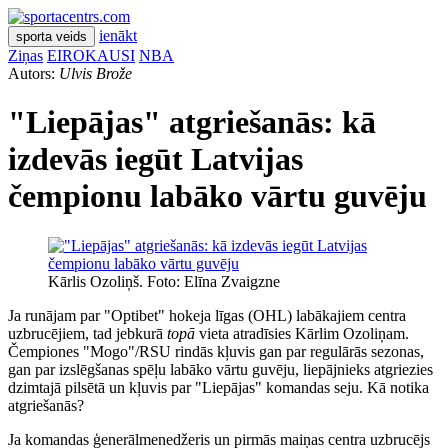
ienākt
sporta veids
Ziņas
EIROKAUSI
NBA
Autors:
Ulvis Brože
"Liepājas" atgriešanās: kā
izdevās iegūt Latvijas
čempionu labāko vārtu guvēju
Kārlis Ozoliņš. Foto: Elīna Zvaigzne
Ja runājam par "Optibet" hokeja līgas (OHL) labākajiem centra
uzbrucējiem, tad jebkurā
topā
vieta atradīsies Kārlim Ozoliņam.
Čempiones "Mogo"/RSU rindās kļuvis gan par regulārās sezonas,
gan par izslēgšanas spēļu labāko vārtu guvēju, liepājnieks atgriezies
dzimtajā pilsētā un kļuvis par "Liepājas" komandas seju. Kā notika
atgriešanās?
Ja komandas ģenerālmenedžeris un pirmās maiņas centra uzbrucējs