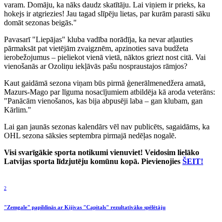
varam. Domāju, ka nāks daudz skatītāju. Lai viņiem ir prieks, ka
hokejs ir atgriezies! Jau tagad slīpēju lietas, par kurām parasti sāku
domāt sezonas beigās."
Pavasarī "Liepājas" kluba vadība norādīja, ka nevar atļauties
pārmaksāt pat vietējām zvaigznēm, apzinoties sava budžeta
ierobežojumus – pieliekot vienā vietā, nāktos griezt nost citā. Vai
vienošanās ar Ozoliņu iekļāvās pašu nospraustajos rāmjos?
Kaut gaidāmā sezona viņam būs pirmā ģenerālmenedžera amatā,
Mazurs-Mago par līguma nosacījumiem atbildēja kā aroda veterāns:
"Panācām vienošanos, kas bija abpusēji laba – gan klubam, gan
Kārlim."
Lai gan jaunās sezonas kalendārs vēl nav publicēts, sagaidāms, ka
OHL sezona sāksies septembra pirmajā nedēļas nogalē.
Visi svarīgākie sporta notikumi vienuviet! Veidosim lielāko
Latvijas sporta līdzjutēju komūnu kopā. Pievienojies
ŠEIT!
2
"Zemgale" papildinās ar Kijivas "Capitals" rezultatīvāko spēlētāju