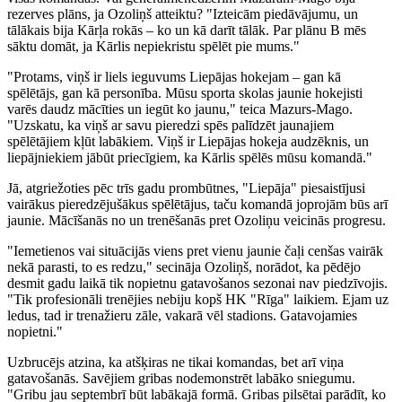
rezerves plāns, ja Ozoliņš atteiktu? "Izteicām piedāvājumu, un
tālākais bija Kārļa rokās – ko un kā darīt tālāk. Par plānu B mēs
sāktu domāt, ja Kārlis nepiekristu spēlēt pie mums."
"Protams, viņš ir liels ieguvums Liepājas hokejam – gan kā
spēlētājs, gan kā personība. Mūsu sporta skolas jaunie hokejisti
varēs daudz mācīties un iegūt ko jaunu," teica Mazurs-Mago.
"Uzskatu, ka viņš ar savu pieredzi spēs palīdzēt jaunajiem
spēlētājiem kļūt labākiem. Viņš ir Liepājas hokeja audzēknis, un
liepājniekiem jābūt priecīgiem, ka Kārlis spēlēs mūsu komandā."
Jā, atgriežoties pēc trīs gadu prombūtnes, "Liepāja" piesaistījusi
vairākus pieredzējušākus spēlētājus, taču komandā joprojām būs arī
jaunie. Mācīšanās no un trenēšanās pret Ozoliņu veicinās progresu.
"Iemetienos vai situācijās viens pret vienu jaunie čaļi cenšas vairāk
nekā parasti, to es redzu," secināja Ozoliņš, norādot, ka pēdējo
desmit gadu laikā tik nopietnu gatavošanos sezonai nav piedzīvojis.
"Tik profesionāli trenējies nebiju kopš HK "Rīga" laikiem. Ejam uz
ledus, tad ir trenažieru zāle, vakarā vēl stadions. Gatavojamies
nopietni."
Uzbrucējs atzina, ka atšķiras ne tikai komandas, bet arī viņa
gatavošanās. Savējiem gribas nodemonstrēt labāko sniegumu.
"Gribu jau septembrī būt labākajā formā. Gribas pilsētai parādīt, ko