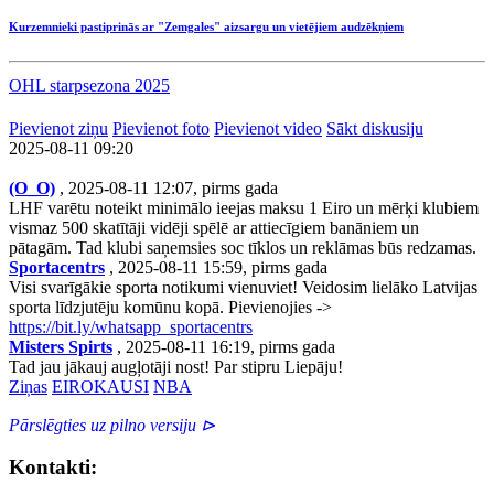
Kurzemnieki pastiprinās ar "Zemgales" aizsargu un vietējiem audzēkņiem
OHL starpsezona 2025
Pievienot ziņu
Pievienot foto
Pievienot video
Sākt diskusiju
2025-08-11 09:20
(O_O)
, 2025-08-11 12:07, pirms gada
LHF varētu noteikt minimālo ieejas maksu 1 Eiro un mērķi klubiem
vismaz 500 skatītāji vidēji spēlē ar attiecīgiem banāniem un
pātagām. Tad klubi saņemsies soc tīklos un reklāmas būs redzamas.
Sportacentrs
, 2025-08-11 15:59, pirms gada
Visi svarīgākie sporta notikumi vienuviet! Veidosim lielāko Latvijas
sporta līdzjutēju komūnu kopā. Pievienojies ->
https://bit.ly/whatsapp_sportacentrs
Misters Spirts
, 2025-08-11 16:19, pirms gada
Tad jau jākauj augļotāji nost! Par stipru Liepāju!
Ziņas
EIROKAUSI
NBA
Pārslēgties uz pilno versiju ⊳
Kontakti: