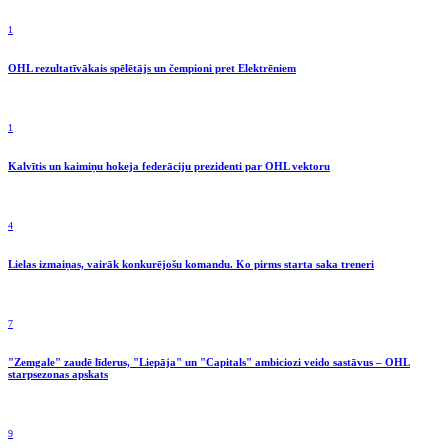
1
OHL rezultatīvākais spēlētājs un čempioni pret Elektrēniem
1
Kalvītis un kaimiņu hokeja federāciju prezidenti par OHL vektoru
4
Lielas izmaiņas, vairāk konkurējošu komandu. Ko pirms starta saka treneri
7
"Zemgale" zaudē līderus, "Liepāja" un "Capitals" ambiciozi veido sastāvus – OHL
starpsezonas apskats
9