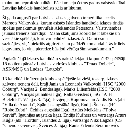
maiņu un neprofesionalitāti. Pēc tam teju četrus gadus valstsvienībai
Latvijas labākais handbolists gāja ar līkumu.
Šī gada augustā par Latvijas izlases galveno treneri tika iecelts
Margots Valkovskis, kuram asistēs Islandes handbola izlases rindās
spožus panākumus guvušais Aleksandrs Pētersons. Valstsvienības
jaunais treneris norādīja: "Manā skatījumā šobrīd tie ir labākie un
veselākie spēlētāji, kuri var palīdzēt izlasei. Ar Daini esmu
sazinājies, viņš piekritis atgriezties un palīdzēt komandai. Tas ir liels
ieguvums, jo viņa pieredze būs ļoti vērtīga šim sasaukumam."
Paplašinātajā izlases kandidātu sarakstā iekļauti kopumā 32 spēlētāji.
18 no tiem pārstāv Latvijas vadošos klubus - "Tenax Dobele",
ASK/MSĢ un Ludzas "Latgols".
13 kandidāti ir ārzemju klubos spēlējošie latvieši, tostarp, izlases
galvenā trenera dēli, brāļi Jānis un Leonards Valkovski (HSC "2000
Coburg", Vācijas 2. Bundeslīga), Marks Lilienfelds (HSC "2000
Coburg", Vācijas jaunatnes līga), Ralfs Geislers (TSG "A-H
Bielefeld", Vācijas 3. līga), Jevgeņijs Rogonovs un Andis Bors (abi
"Villa de Aranda", Spānijas augstākā līga), Endijs Šnepsts (HC
"Robe Zubri", Čehijas augstākā līga), Artūrs Meikšāns ("Polva
Serviti", Igaunijas augstākā līga), Endijs Kušners un vārtsargs Artūrs
Kuģis (abi "Hordur", Islandes 2. līga), vārtsargs Niks Lagzda (CS
"Chenois Geneve", Šveices 2. līga), Rauls Erlends Serafimovičs