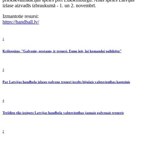
izlase aizvadīs izbraukumā - 1. un 2. novembrī.
Izmantotie resursi:
https://handball.lv/
1
Krištopāns: "Galvenie, protams, ir treneri. Esmu šeit, lai komandai palīdzētu"
3
Par Latvijas handbola izlases galveno treneri iecelts bijušais valstsvienības kapteinis
4
Trešdien tiks izziņots Latvijas handbola valstsvienības jaunais galvenais treneris
2