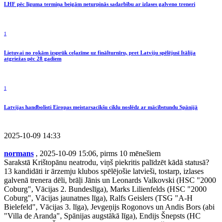
LHF pēc līguma termiņa beigām neturpinās sadarbību ar izlases galveno treneri
1
Lietuvai no rokām izsprūk ceļazīme uz finālturnīru, pret Latviju spēlējusī Itālija
atgriežas pēc 28 gadiem
1
Latvijas handbolisti Eiropas meistarsacīkšu ciklu noslēdz ar mācībstundu Spānijā
2025-10-09 14:33
normans
, 2025-10-09 15:06, pirms 10 mēnešiem
Sarakstā Krištopānu neatrodu, viņš piekritis palīdzēt kādā statusā?
13 kandidāti ir ārzemju klubos spēlējošie latvieši, tostarp, izlases
galvenā trenera dēli, brāļi Jānis un Leonards Valkovski (HSC "2000
Coburg", Vācijas 2. Bundeslīga), Marks Lilienfelds (HSC "2000
Coburg", Vācijas jaunatnes līga), Ralfs Geislers (TSG "A-H
Bielefeld", Vācijas 3. līga), Jevgeņijs Rogonovs un Andis Bors (abi
"Villa de Aranda", Spānijas augstākā līga), Endijs Šnepsts (HC