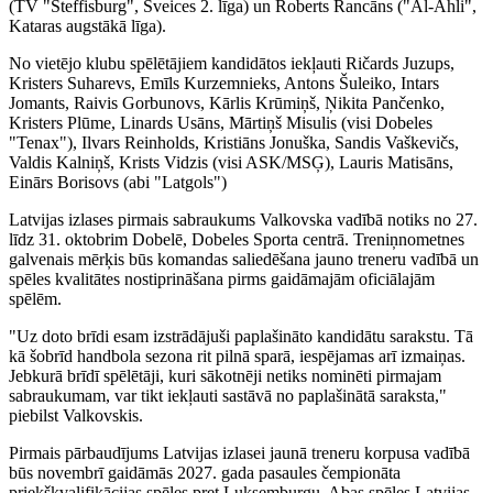
(TV "Steffisburg", Šveices 2. līga) un Roberts Rancāns ("Al-Ahli",
Kataras augstākā līga).
No vietējo klubu spēlētājiem kandidātos iekļauti Ričards Juzups,
Kristers Suharevs, Emīls Kurzemnieks, Antons Šuleiko, Intars
Jomants, Raivis Gorbunovs, Kārlis Krūmiņš, Ņikita Pančenko,
Kristers Plūme, Linards Usāns, Mārtiņš Misulis (visi Dobeles
"Tenax"), Ilvars Reinholds, Kristiāns Jonuška, Sandis Vaškevičs,
Valdis Kalniņš, Krists Vidzis (visi ASK/MSĢ), Lauris Matisāns,
Einārs Borisovs (abi "Latgols")
Latvijas izlases pirmais sabraukums Valkovska vadībā notiks no 27.
līdz 31. oktobrim Dobelē, Dobeles Sporta centrā. Treniņnometnes
galvenais mērķis būs komandas saliedēšana jauno treneru vadībā un
spēles kvalitātes nostiprināšana pirms gaidāmajām oficiālajām
spēlēm.
"Uz doto brīdi esam izstrādājuši paplašināto kandidātu sarakstu. Tā
kā šobrīd handbola sezona rit pilnā sparā, iespējamas arī izmaiņas.
Jebkurā brīdī spēlētāji, kuri sākotnēji netiks nominēti pirmajam
sabraukumam, var tikt iekļauti sastāvā no paplašinātā saraksta,"
piebilst Valkovskis.
Pirmais pārbaudījums Latvijas izlasei jaunā treneru korpusa vadībā
būs novembrī gaidāmās 2027. gada pasaules čempionāta
priekškvalifikācijas spēles pret Luksemburgu. Abas spēles Latvijas