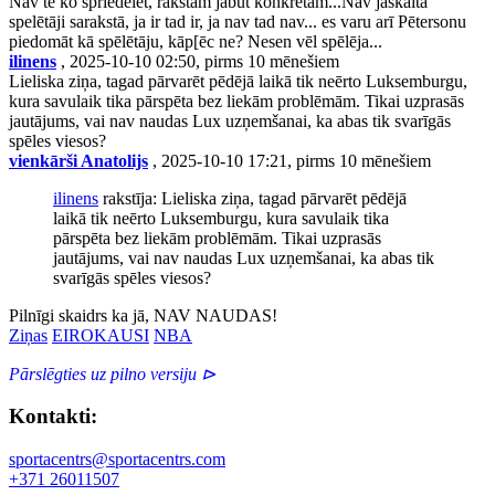
Nav te ko spriedelēt, rakstam jābūt konkrētam...Nav jāskaita
spelētāji sarakstā, ja ir tad ir, ja nav tad nav... es varu arī Pētersonu
piedomāt kā spēlētāju, kāp[ēc ne? Nesen vēl spēlēja...
ilinens
, 2025-10-10 02:50, pirms 10 mēnešiem
Lieliska ziņa, tagad pārvarēt pēdējā laikā tik neērto Luksemburgu,
kura savulaik tika pārspēta bez liekām problēmām. Tikai uzprasās
jautājums, vai nav naudas Lux uzņemšanai, ka abas tik svarīgās
spēles viesos?
vienkārši Anatolijs
, 2025-10-10 17:21, pirms 10 mēnešiem
ilinens
rakstīja: Lieliska ziņa, tagad pārvarēt pēdējā
laikā tik neērto Luksemburgu, kura savulaik tika
pārspēta bez liekām problēmām. Tikai uzprasās
jautājums, vai nav naudas Lux uzņemšanai, ka abas tik
svarīgās spēles viesos?
Pilnīgi skaidrs ka jā, NAV NAUDAS!
Ziņas
EIROKAUSI
NBA
Pārslēgties uz pilno versiju ⊳
Kontakti:
sportacentrs@sportacentrs.com
+371 26011507