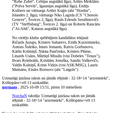
"Robe Zubri", Čehijas augstākā līga), Artūrs Meikšāns
("Polva Serviti", Igaunijas augstākā līga), Endijs
Kušners un vārtsargs Artūrs Kuģis (abi "Hordur",
Islandes 2. līga), vārtsargs Niks Lagzda (CS "Chenois
Geneve", Šveices 2. līga), Rauls Erlends Serafimovičs
(TV "Steffisburg", Šveices 2. līga) un Roberts Rancāns
("Al-Ahli", Kataras augstākā līga).
No vietējo klubu spēlētājiem kandidātos iekļauti
Ričards Juzups, Kristers Suharevs, Emīls Kurzemnieks,
Antons Šuleiko, Intars Jomants, Raivis Gorbunovs,
Kārlis Krūmiņš, Ņikita Pančenko, Kristers Plūme,
Linards Usāns, Mārtiņš Misulis (visi Dobeles "Tenax"),
Ilvars Reinholds, Kristiāns Jonuška, Sandis Vaškevičs,
Valdis Kalniņš, Krists Vidzis (visi ASK/MSĢ), Lauris
Matisāns, Einārs Borisovs (abi "Latgols")
Uzmanīgi jaizlasa raksts un jāmāk rēķināt - 32-18=14 "arzemnieki",
Krištopāns+vēl 13 uzskaitītie.
normans
, 2025-10-09 15:51, pirms 10 mēnešiem
NorchaN
rakstīja: Uzmanīgi jaizlasa raksts un jāmāk
rēķināt - 32-18=14 "arzemnieki", Krištopāns+vēl 13
uzskaitītie.