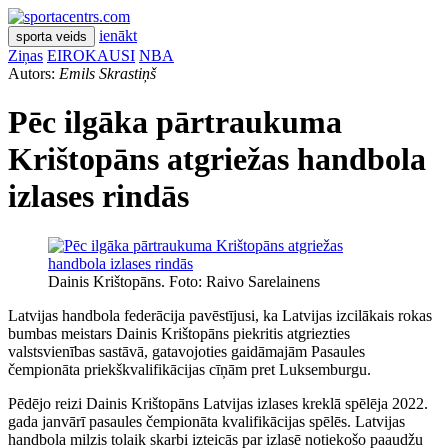
ienākt
sporta veids
Ziņas
EIROKAUSI
NBA
Autors:
Emils Skrastiņš
Pēc ilgāka pārtraukuma
Krištopāns atgriežas handbola
izlases rindās
Dainis Krištopāns. Foto: Raivo Sarelainens
Latvijas handbola federācija pavēstījusi, ka Latvijas izcilākais rokas
bumbas meistars Dainis Krištopāns piekritis atgriezties
valstsvienības sastāvā, gatavojoties gaidāmajām Pasaules
čempionāta priekškvalifikācijas cīņām pret Luksemburgu.
Pēdējo reizi Dainis Krištopāns Latvijas izlases kreklā spēlēja 2022.
gada janvārī pasaules čempionāta kvalifikācijas spēlēs. Latvijas
handbola milzis tolaik skarbi izteicās par izlasē notiekošo paaudžu