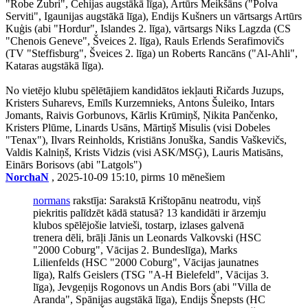
"Robe Zubri", Čehijas augstākā līga), Artūrs Meikšāns ("Polva
Serviti", Igaunijas augstākā līga), Endijs Kušners un vārtsargs Artūrs
Kuģis (abi "Hordur", Islandes 2. līga), vārtsargs Niks Lagzda (CS
"Chenois Geneve", Šveices 2. līga), Rauls Erlends Serafimovičs
(TV "Steffisburg", Šveices 2. līga) un Roberts Rancāns ("Al-Ahli",
Kataras augstākā līga).
No vietējo klubu spēlētājiem kandidātos iekļauti Ričards Juzups,
Kristers Suharevs, Emīls Kurzemnieks, Antons Šuleiko, Intars
Jomants, Raivis Gorbunovs, Kārlis Krūmiņš, Ņikita Pančenko,
Kristers Plūme, Linards Usāns, Mārtiņš Misulis (visi Dobeles
"Tenax"), Ilvars Reinholds, Kristiāns Jonuška, Sandis Vaškevičs,
Valdis Kalniņš, Krists Vidzis (visi ASK/MSĢ), Lauris Matisāns,
Einārs Borisovs (abi "Latgols")
NorchaN
, 2025-10-09 15:10, pirms 10 mēnešiem
normans
rakstīja: Sarakstā Krištopānu neatrodu, viņš
piekritis palīdzēt kādā statusā? 13 kandidāti ir ārzemju
klubos spēlējošie latvieši, tostarp, izlases galvenā
trenera dēli, brāļi Jānis un Leonards Valkovski (HSC
"2000 Coburg", Vācijas 2. Bundeslīga), Marks
Lilienfelds (HSC "2000 Coburg", Vācijas jaunatnes
līga), Ralfs Geislers (TSG "A-H Bielefeld", Vācijas 3.
līga), Jevgeņijs Rogonovs un Andis Bors (abi "Villa de
Aranda", Spānijas augstākā līga), Endijs Šnepsts (HC