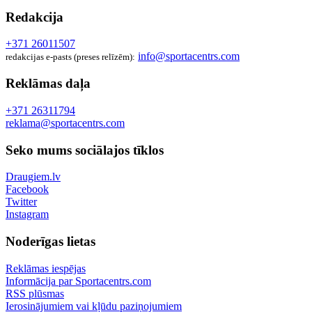
Redakcija
+371 26011507
info@sportacentrs.com
redakcijas e-pasts (preses relīzēm):
Reklāmas daļa
+371 26311794
reklama@sportacentrs.com
Seko mums sociālajos tīklos
Draugiem.lv
Facebook
Twitter
Instagram
Noderīgas lietas
Reklāmas iespējas
Informācija par Sportacentrs.com
RSS plūsmas
Ierosinājumiem vai kļūdu paziņojumiem