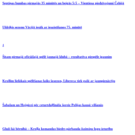
Septiņas bumbas pirmajās 35 minūtēs un beigās 5:5 – Vientiesa piedzīvojumi Čehijā
Uldriķis sezonu Vācijā iesāk ar iesaistīšanos 75. minūtē
4
Šitam pirmajā oficiālajā spēlē jaunajā klubā – rezultatīva piespēle igaunim
Krollim lielākais spēlēšanas laiks šosezon, Libereca tiek galā ar jaunpienācēju
Šabalam un Hojņicei pēc ceturtdaļfināla šoreiz Polijas kausā vilšanās
Gluži kā bērnībā – Kroļļa komandas biedrs pārbauda
kaimiņu
logu izturību