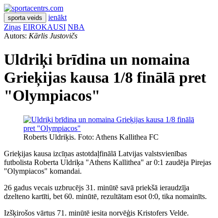
ienākt
sporta veids
Ziņas
EIROKAUSI
NBA
Autors:
Kārlis Justovičs
Uldriķi brīdina un nomaina
Grieķijas kausa 1/8 finālā pret
"Olympiacos"
Roberts Uldriķis. Foto: Athens Kallithea FC
Grieķijas kausa izcīņas astotdaļfinālā Latvijas valstsvienības
futbolista Roberta Uldriķa "Athens Kallithea" ar 0:1 zaudēja Pirejas
"Olympiacos" komandai.
26 gadus vecais uzbrucējs 31. minūtē savā priekšā ieraudzīja
dzelteno kartīti, bet 60. minūtē, rezultātam esot 0:0, tika nomainīts.
Izšķirošos vārtus 71. minūtē iesita norvēģis Kristofers Velde.