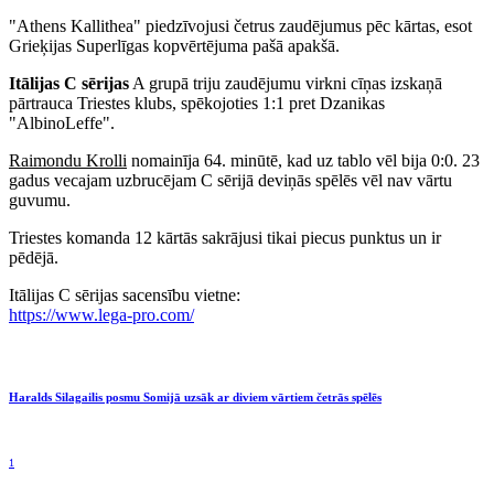
"Athens Kallithea" piedzīvojusi četrus zaudējumus pēc kārtas, esot
Grieķijas Superlīgas kopvērtējuma pašā apakšā.
Itālijas C sērijas
A grupā triju zaudējumu virkni cīņas izskaņā
pārtrauca Triestes klubs, spēkojoties 1:1 pret Dzanikas
"AlbinoLeffe".
Raimondu Krolli
nomainīja 64. minūtē, kad uz tablo vēl bija 0:0. 23
gadus vecajam uzbrucējam C sērijā deviņās spēlēs vēl nav vārtu
guvumu.
Triestes komanda 12 kārtās sakrājusi tikai piecus punktus un ir
pēdējā.
Itālijas C sērijas sacensību vietne:
https://www.lega-pro.com/
Haralds Silagailis posmu Somijā uzsāk ar diviem vārtiem četrās spēlēs
1