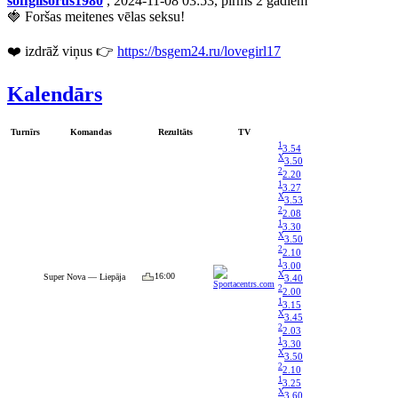
soffgilsorus1980
, 2024-11-08 03:53, pirms 2 gadiem
🍓 Foršas meitenes vēlas seksu!
❤️ izdrāž viņus 👉
https://bsgem24.ru/lovegirl17
Kalendārs
Turnīrs
Komandas
Rezultāts
TV
1
3.54
X
3.50
2
2.20
1
3.27
X
3.53
2
2.08
1
3.30
X
3.50
2
2.10
1
3.00
X
16:00
Super Nova — Liepāja
3.40
2
2.00
1
3.15
X
3.45
2
2.03
1
3.30
X
3.50
2
2.10
1
3.25
X
3.60