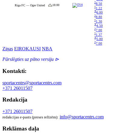
2
8.50
18:00
Riga FC — Ogre United
1
1.22
X
6.00
2
8.80
1
1.30
X
4.50
2
7.00
1
1.37
X
5.00
2
7.00
Ziņas
EIROKAUSI
NBA
Pārslēgties uz pilno versiju ⊳
Kontakti:
sportacentrs@sportacentrs.com
+371 26011507
Redakcija
+371 26011507
info@sportacentrs.com
redakcijas e-pasts (preses relīzēm):
Reklāmas daļa