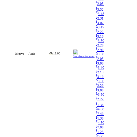
2
2.05
1
3.32
X
3.45
2
2.31
1
3.02
X
3.47
2
2.22
1
3.10
X
3.50
2
2.20
1
2.90
X
16:00
Jelgava — Auda
3.50
2
2.05
1
3.00
X
3.40
2
2.13
1
3.10
X
3.50
2
2.20
1
3.00
X
3.50
2
2.22
1
1.38
X
4.60
2
7.40
1
1.30
X
4.50
2
7.00
1
1.23
X
5.75