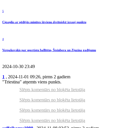
5
Cigaņiks ar pēdējās minūtes šāvienu
devītniekā
izrauj punktu
4
Verpakovskis par sportistu ballītēm, Šteinbora un Zjuzina gadījumu
2024-10-30 23:49
1
, 2024-11-01 09:26, pirms 2 gadiem
"Triestina" atņemts viens punkts.
Slēpts komentārs no bloķēta lietotāja
Slēpts komentārs no bloķēta lietotāja
Slēpts komentārs no bloķēta lietotāja
Slēpts komentārs no bloķēta lietotāja