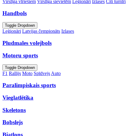
Virslīga vīriešiem
Virslīga sievietēm
Leģionāri
Izlases
Citi turnīri
Handbols
Toggle Dropdown
Leģionāri
Latvijas čempionāts
Izlases
Pludmales volejbols
Motoru sports
Toggle Dropdown
F1
Rallijs
Moto
Spīdvejs
Auto
Paralimpiskais sports
Vieglatlētika
Skeletons
Bobslejs
Biatlons