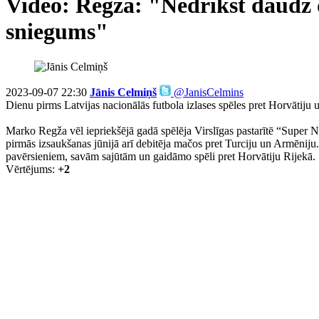
Video: Regža: "Nedrīkst daudz d
sniegums"
2023-09-07 22:30
Jānis Celmiņš
@JanisCelmins
Dienu pirms Latvijas nacionālās futbola izlases spēles pret Horvātiju
Marko Regža vēl iepriekšējā gadā spēlēja Virslīgas pastarītē “Super Nov
pirmās izsaukšanas jūnijā arī debitēja mačos pret Turciju un Armēni
pavērsieniem, savām sajūtām un gaidāmo spēli pret Horvātiju Rijekā.
Vērtējums:
+2