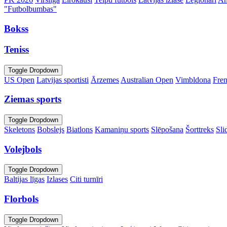
"Futbolbumbas"
Bokss
Teniss
Toggle Dropdown
US Open
Latvijas sportisti
Ārzemes
Australian Open
Vimbldona
Fre
Ziemas sports
Toggle Dropdown
Skeletons
Bobslejs
Biatlons
Kamaniņu sports
Slēpošana
Šorttreks
Sli
Volejbols
Toggle Dropdown
Baltijas līgas
Izlases
Citi turnīri
Florbols
Toggle Dropdown