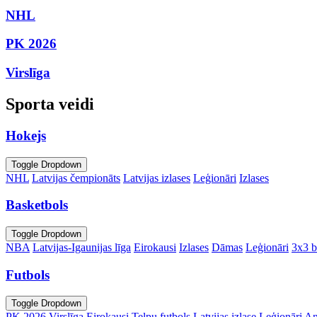
NHL
PK 2026
Virslīga
Sporta veidi
Hokejs
Toggle Dropdown
NHL
Latvijas čempionāts
Latvijas izlases
Leģionāri
Izlases
Basketbols
Toggle Dropdown
NBA
Latvijas-Igaunijas līga
Eirokausi
Izlases
Dāmas
Leģionāri
3x3 b
Futbols
Toggle Dropdown
PK 2026
Virslīga
Eirokausi
Telpu futbols
Latvijas izlase
Leģionāri
An