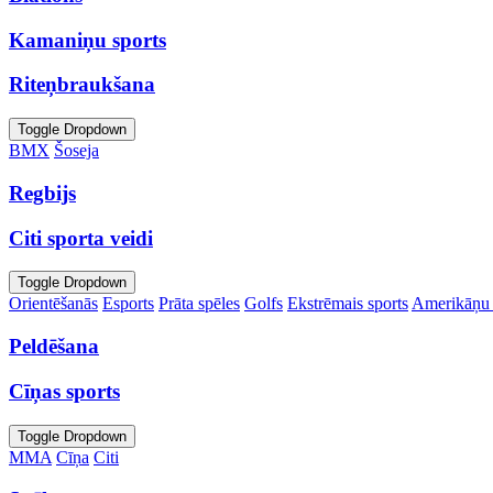
Kamaniņu sports
Riteņbraukšana
Toggle Dropdown
BMX
Šoseja
Regbijs
Citi sporta veidi
Toggle Dropdown
Orientēšanās
Esports
Prāta spēles
Golfs
Ekstrēmais sports
Amerikāņu 
Peldēšana
Cīņas sports
Toggle Dropdown
MMA
Cīņa
Citi