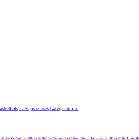
asketbols
Latvijas izlases
Latvijas turnīri
glija
Spānija
Itālija
Vācija
Francija
Citas līgas
Izlases
1. līga
Citi Latvij