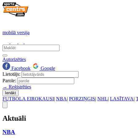
mobilā versija
Autorizēties
Facebook
Google
Lietotājs:
Parole:
→ Reģistrēties
Ienākt
FUTBOLA EIROKAUSI
|
NBA
|
PORZIŅĢIS
|
NHL
|
LASĪTAVA
|
Aktuāli
NBA