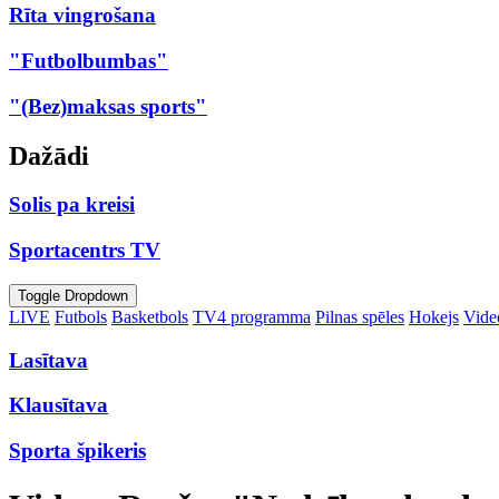
Rīta vingrošana
"Futbolbumbas"
"(Bez)maksas sports"
Dažādi
Solis pa kreisi
Sportacentrs TV
Toggle Dropdown
LIVE
Futbols
Basketbols
TV4 programma
Pilnas spēles
Hokejs
Video
Lasītava
Klausītava
Sporta špikeris