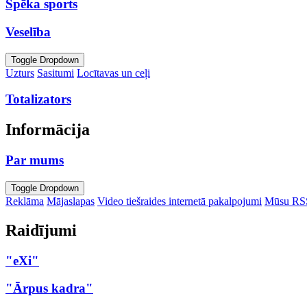
Spēka sports
Veselība
Toggle Dropdown
Uzturs
Sasitumi
Locītavas un ceļi
Totalizators
Informācija
Par mums
Toggle Dropdown
Reklāma
Mājaslapas
Video tiešraides internetā pakalpojumi
Mūsu RS
Raidījumi
"eXi"
"Ārpus kadra"