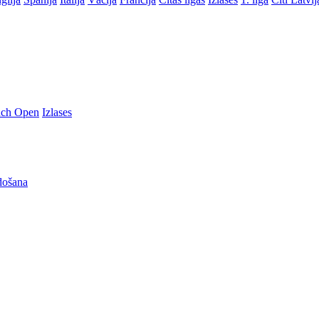
nch Open
Izlases
došana