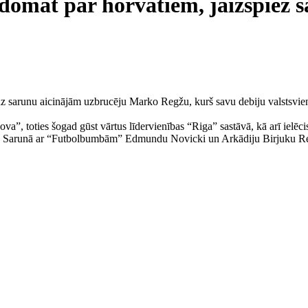
omāt par horvātiem, jāizspiež s
 uz sarunu aicinājām uzbrucēju Marko Regžu, kurš savu debiju valstsvien
a”, toties šogad gūst vārtus līdervienības “Riga” sastāvā, kā arī ielēcis
ju. Sarunā ar “Futbolbumbām” Edmundu Novicki un Arkādiju Birjuku Reg