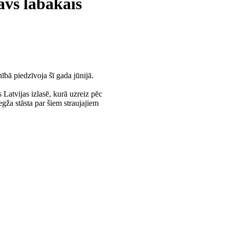
avs labākais
ībā piedzīvoja šī gada jūnijā.
 Latvijas izlasē, kurā uzreiz pēc
ža stāsta par šiem straujajiem