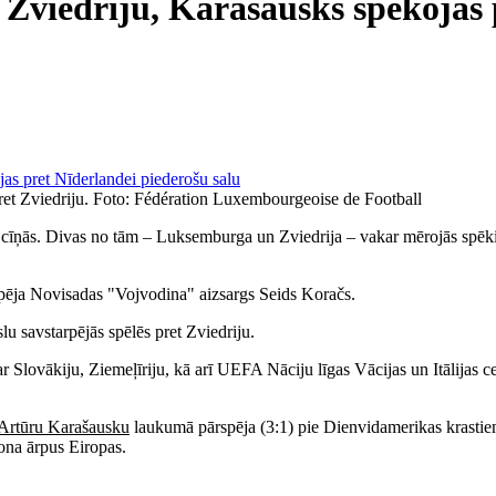
 Zviedriju, Karašausks spēkojas 
ret Zviedriju. Foto: Fédération Luxembourgeoise de Football
jas cīņās. Divas no tām – Luksemburga un Zviedrija – vakar mērojās sp
pēja Novisadas "Vojvodina" aizsargs Seids Koračs.
u savstarpējās spēlēs pret Zviedriju.
Slovākiju, Ziemeļīriju, kā arī UEFA Nāciju līgas Vācijas un Itālijas cet
Artūru Karašausku
laukumā pārspēja (3:1) pie Dienvidamerikas krastie
zona ārpus Eiropas.