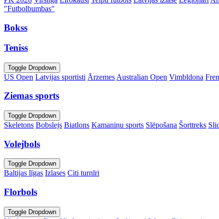
"Futbolbumbas"
Bokss
Teniss
Toggle Dropdown
US Open
Latvijas sportisti
Ārzemes
Australian Open
Vimbldona
Fre
Ziemas sports
Toggle Dropdown
Skeletons
Bobslejs
Biatlons
Kamaniņu sports
Slēpošana
Šorttreks
Sli
Volejbols
Toggle Dropdown
Baltijas līgas
Izlases
Citi turnīri
Florbols
Toggle Dropdown