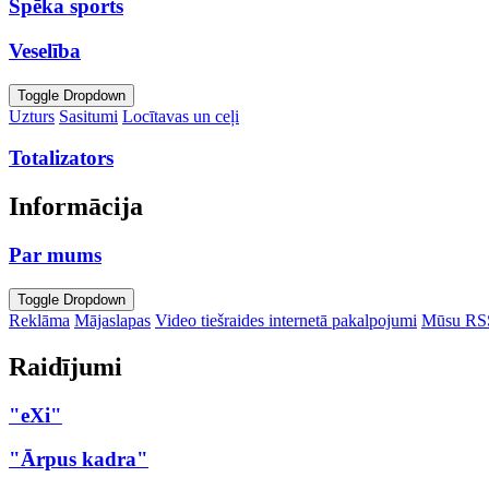
Spēka sports
Veselība
Toggle Dropdown
Uzturs
Sasitumi
Locītavas un ceļi
Totalizators
Informācija
Par mums
Toggle Dropdown
Reklāma
Mājaslapas
Video tiešraides internetā pakalpojumi
Mūsu RS
Raidījumi
"eXi"
"Ārpus kadra"