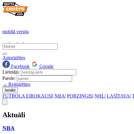
mobilā versija
Autorizēties
Facebook
Google
Lietotājs:
Parole:
→ Reģistrēties
Ienākt
FUTBOLA EIROKAUSI
|
NBA
|
PORZIŅĢIS
|
NHL
|
LASĪTAVA
|
Aktuāli
NBA