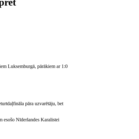
pret
ēkiem Luksemburgā, pārākiem ar 1:0
urtdaļfināla pāra uzvarētāju, bet
m esošo Nīderlandes Karalistei