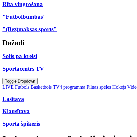
Rīta vingrošana
"Futbolbumbas"
"(Bez)maksas sports"
Dažādi
Solis pa kreisi
Sportacentrs TV
Toggle Dropdown
LIVE
Futbols
Basketbols
TV4 programma
Pilnas spēles
Hokejs
Video
Lasītava
Klausītava
Sporta špikeris