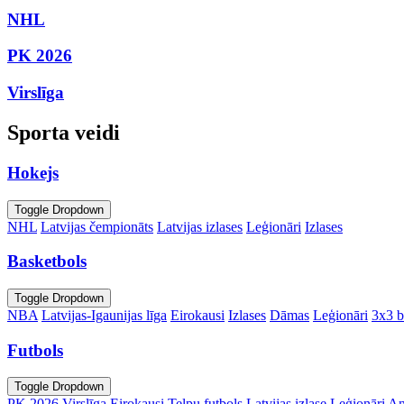
NHL
PK 2026
Virslīga
Sporta veidi
Hokejs
Toggle Dropdown
NHL
Latvijas čempionāts
Latvijas izlases
Leģionāri
Izlases
Basketbols
Toggle Dropdown
NBA
Latvijas-Igaunijas līga
Eirokausi
Izlases
Dāmas
Leģionāri
3x3 b
Futbols
Toggle Dropdown
PK 2026
Virslīga
Eirokausi
Telpu futbols
Latvijas izlase
Leģionāri
An