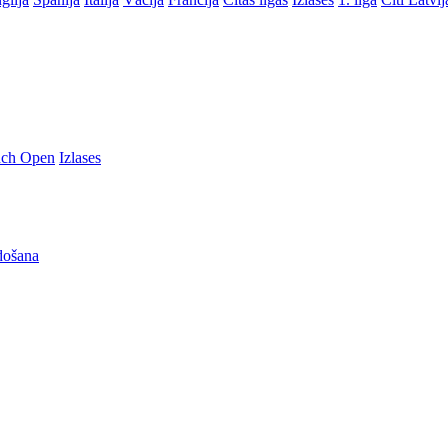
nch Open
Izlases
došana