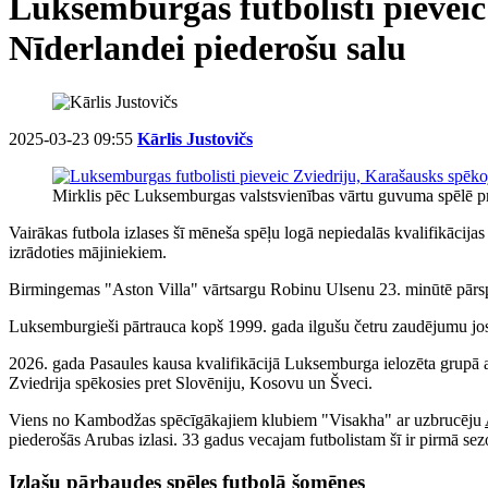
Luksemburgas futbolisti pieveic
Nīderlandei piederošu salu
2025-03-23 09:55
Kārlis Justovičs
Mirklis pēc Luksemburgas valstsvienības vārtu guvuma spēlē p
Vairākas futbola izlases šī mēneša spēļu logā nepiedalās kvalifikāci
izrādoties mājiniekiem.
Birmingemas "Aston Villa" vārtsargu Robinu Ulsenu 23. minūtē pārs
Luksemburgieši pārtrauca kopš 1999. gada ilgušu četru zaudējumu josl
2026. gada Pasaules kausa kvalifikācijā Luksemburga ielozēta grupā ar 
Zviedrija spēkosies pret Slovēniju, Kosovu un Šveci.
Viens no Kambodžas spēcīgākajiem klubiem "Visakha" ar uzbrucēju
piederošās Arubas izlasi. 33 gadus vecajam futbolistam šī ir pirmā se
Izlašu pārbaudes spēles futbolā šomēnes