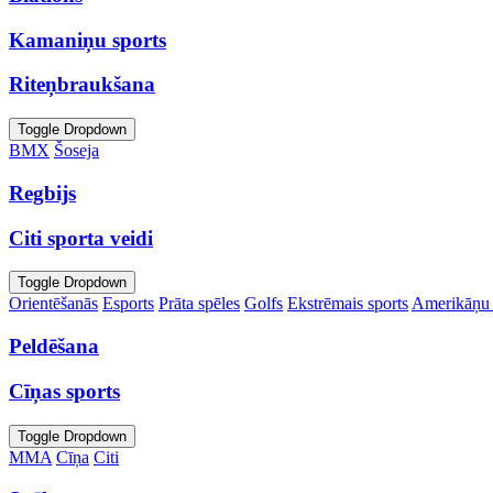
Kamaniņu sports
Riteņbraukšana
Toggle Dropdown
BMX
Šoseja
Regbijs
Citi sporta veidi
Toggle Dropdown
Orientēšanās
Esports
Prāta spēles
Golfs
Ekstrēmais sports
Amerikāņu 
Peldēšana
Cīņas sports
Toggle Dropdown
MMA
Cīņa
Citi