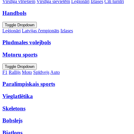
Virslīga vīriešiem
Virslīga sievietēm
Leģionāri
Izlases
Citi turnīri
Handbols
Toggle Dropdown
Leģionāri
Latvijas čempionāts
Izlases
Pludmales volejbols
Motoru sports
Toggle Dropdown
F1
Rallijs
Moto
Spīdvejs
Auto
Paralimpiskais sports
Vieglatlētika
Skeletons
Bobslejs
Biatlons