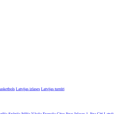
asketbols
Latvijas izlases
Latvijas turnīri
glija
Spānija
Itālija
Vācija
Francija
Citas līgas
Izlases
1. līga
Citi Latvij