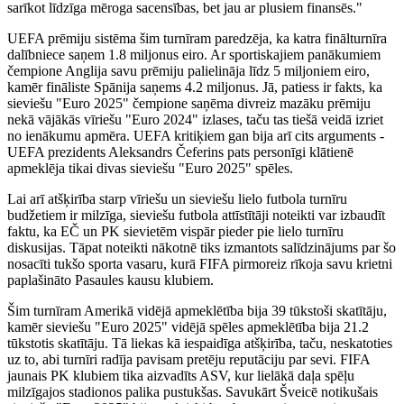
sarīkot līdzīga mēroga sacensības, bet jau ar plusiem finansēs."
UEFA prēmiju sistēma šim turnīram paredzēja, ka katra finālturnīra
dalībniece saņem 1.8 miljonus eiro. Ar sportiskajiem panākumiem
čempione Anglija savu prēmiju palielināja līdz 5 miljoniem eiro,
kamēr fināliste Spānija saņems 4.2 miljonus. Jā, patiess ir fakts, ka
sieviešu "Euro 2025" čempione saņēma divreiz mazāku prēmiju
nekā vājākās vīriešu "Euro 2024" izlases, taču tas tiešā veidā izriet
no ienākumu apmēra. UEFA kritiķiem gan bija arī cits arguments -
UEFA prezidents Aleksandrs Čeferins pats personīgi klātienē
apmeklēja tikai divas sieviešu "Euro 2025" spēles.
Lai arī atšķirība starp vīriešu un sieviešu lielo futbola turnīru
budžetiem ir milzīga, sieviešu futbola attīstītāji noteikti var izbaudīt
faktu, ka EČ un PK sievietēm vispār pieder pie lielo turnīru
diskusijas. Tāpat noteikti nākotnē tiks izmantots salīdzinājums par šo
nosacīti tukšo sporta vasaru, kurā FIFA pirmoreiz rīkoja savu krietni
paplašināto Pasaules kausu klubiem.
Šim turnīram Amerikā vidējā apmeklētība bija 39 tūkstoši skatītāju,
kamēr sieviešu "Euro 2025" vidējā spēles apmeklētība bija 21.2
tūkstotis skatītāju. Tā liekas kā iespaidīga atšķirība, taču, neskatoties
uz to, abi turnīri radīja pavisam pretēju reputāciju par sevi. FIFA
jaunais PK klubiem tika aizvadīts ASV, kur lielākā daļa spēļu
milzīgajos stadionos palika pustukšas. Savukārt Šveicē notikušais