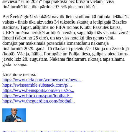
sieviešu "Euro 2025" bija praktiski bez brīvām vietām - visā
finālturnīrā bija tika pārdots 97.5% pieejamo biļešu.
Bet Šveicē gluži vienkārši nav tik lielu stadionu kā futbola lielākajās
valstīs - fināls tika aizvadīts 34 tūkstošu skatītāju ietilpīgajā Bāzeles
stadionā. Tāpat, atšķirībā no FIFA rīcības Klubu Pasaules kausā,
UEFA nolēma neriskēt ar biļešu cenām, saglabājot tās visnotaļ zemā
līmenī (sākot no 25 eiro), un tas viss noteikti tiks ņemts vērā,
domājot par maksimālā potenciāla izmantošanu nākamajā
finālturnīrā 2029. gadā. Tā rīkošanai pieteikušās Dānija un Zviedrijā
(kopā), Vācija, Itālija, Portugāle un Polija, tiesa, galīgais pieteikums
jāveic līdz 28. augustam. Nākamā finālturnīra rīkotāja taps zināma
gada izskaņā.
Izmantotie resursi:
https://www.uefa.com/womenseuro/new...
https://swissramble.substack.com/p/...
https://www.beinsports.com/en-us/so...
https://www.bbc.com/sport/football/...
https://www.theguardian.com/footbal...