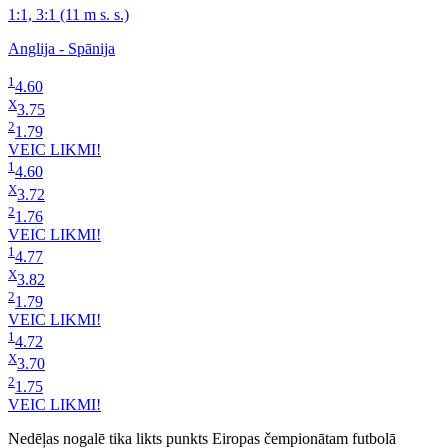
1:1, 3:1 (11 m s. s.)
Anglija - Spānija
1
4.60
X
3.75
2
1.79
VEIC LIKMI!
1
4.60
X
3.72
2
1.76
VEIC LIKMI!
1
4.77
X
3.82
2
1.79
VEIC LIKMI!
1
4.72
X
3.70
2
1.75
VEIC LIKMI!
Nedēļas nogalē tika likts punkts Eiropas čempionātam futbolā