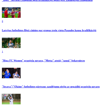
"Riga" Sieviešu Čempionu līgas kvalifikācijā spēlēs pret Ziemeļīrijas čempionēm
8
Latvijas futbolistes Rīgā cīnīsies par grupas trešo vietu Pasaules kausa kvalifikācijā
1
"Riga FC Women" graujoša uzvara, "Metta" atstāj "sausā" ķekavnieces
"Iecava"/"Olaine" futbolistes pārtrauc zaudējumu sēriju ar negaidīti graujošu uzvaru