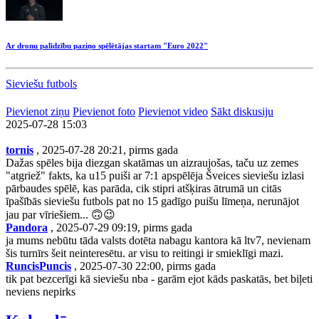
Ar dronu palīdzību paziņo spēlētājas startam "Euro 2022"
Sieviešu futbols
Pievienot ziņu
Pievienot foto
Pievienot video
Sākt diskusiju
2025-07-28 15:03
tornis
, 2025-07-28 20:21, pirms gada
Dažas spēles bija diezgan skatāmas un aizraujošas, taču uz zemes
"atgriež" fakts, ka u15 puiši ar 7:1 apspēlēja Šveices sieviešu izlasi
pārbaudes spēlē, kas parāda, cik stipri atšķiras ātrumā un citās
īpašībās sieviešu futbols pat no 15 gadīgo puišu līmeņa, nerunājot
jau par vīriešiem... 🙃😉
Pandora
, 2025-07-29 09:19, pirms gada
ja mums nebūtu tāda valsts dotēta nabagu kantora kā ltv7, nevienam
šis turnīrs šeit neinteresētu. ar visu to reitingi ir smieklīgi mazi.
RuncisPuncis
, 2025-07-30 22:00, pirms gada
tik pat bezcerīgi kā sieviešu nba - garām ejot kāds paskatās, bet biļeti
neviens nepirks