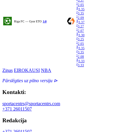
3.37
1
2.05
X
3.35
2
3.35
1
2.09
X
Riga FC — Gyor ETO
1:0
3.37
2
3.27
1
2.07
X
3.30
2
3.25
1
2.05
X
3.35
2
3.35
1
2.08
X
3.33
2
3.33
Ziņas
EIROKAUSI
NBA
Pārslēgties uz pilno versiju ⊳
Kontakti:
sportacentrs@sportacentrs.com
+371 26011507
Redakcija
+371 26011507