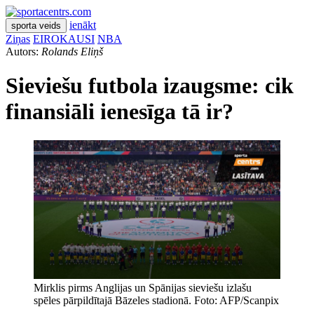
ienākt
sporta veids
Ziņas
EIROKAUSI
NBA
Autors:
Rolands Eliņš
Sieviešu futbola izaugsme: cik
finansiāli ienesīga tā ir?
Mirklis pirms Anglijas un Spānijas sieviešu izlašu
spēles pārpildītajā Bāzeles stadionā. Foto: AFP/Scanpix