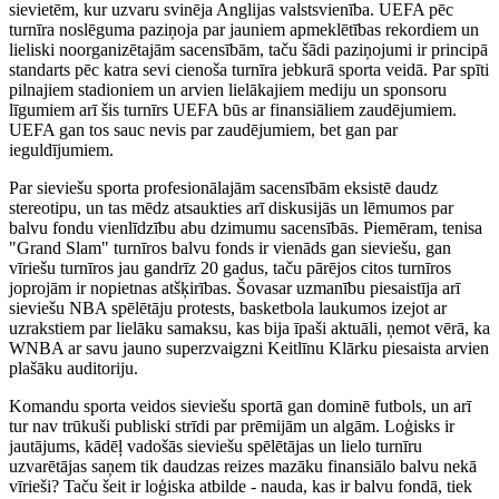
sievietēm, kur uzvaru svinēja Anglijas valstsvienība. UEFA pēc
turnīra noslēguma paziņoja par jauniem apmeklētības rekordiem un
lieliski noorganizētajām sacensībām, taču šādi paziņojumi ir principā
standarts pēc katra sevi cienoša turnīra jebkurā sporta veidā. Par spīti
pilnajiem stadioniem un arvien lielākajiem mediju un sponsoru
līgumiem arī šis turnīrs UEFA būs ar finansiāliem zaudējumiem.
UEFA gan tos sauc nevis par zaudējumiem, bet gan par
ieguldījumiem.
Par sieviešu sporta profesionālajām sacensībām eksistē daudz
stereotipu, un tas mēdz atsaukties arī diskusijās un lēmumos par
balvu fondu vienlīdzību abu dzimumu sacensībās. Piemēram, tenisa
"Grand Slam" turnīros balvu fonds ir vienāds gan sieviešu, gan
vīriešu turnīros jau gandrīz 20 gadus, taču pārējos citos turnīros
joprojām ir nopietnas atšķirības. Šovasar uzmanību piesaistīja arī
sieviešu NBA spēlētāju protests, basketbola laukumos izejot ar
uzrakstiem par lielāku samaksu, kas bija īpaši aktuāli, ņemot vērā, ka
WNBA ar savu jauno superzvaigzni Keitlīnu Klārku piesaista arvien
plašāku auditoriju.
Komandu sporta veidos sieviešu sportā gan dominē futbols, un arī
tur nav trūkuši publiski strīdi par prēmijām un algām. Loģisks ir
jautājums, kādēļ vadošās sieviešu spēlētājas un lielo turnīru
uzvarētājas saņem tik daudzas reizes mazāku finansiālo balvu nekā
vīrieši? Taču šeit ir loģiska atbilde - nauda, kas ir balvu fondā, tiek