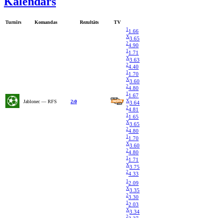
Kalendārs
Turnīrs
Komandas
Rezultāts
TV
1
1.66
X
3.65
2
4.90
1
1.71
X
3.63
2
4.40
1
1.70
X
3.60
2
4.80
1
1.67
X
Jablonec — RFS
2:0
3.64
2
4.81
1
1.65
X
3.65
2
4.80
1
1.70
X
3.60
2
4.80
1
1.71
X
3.75
2
4.33
1
2.09
X
3.35
2
3.30
1
2.03
X
3.34
2