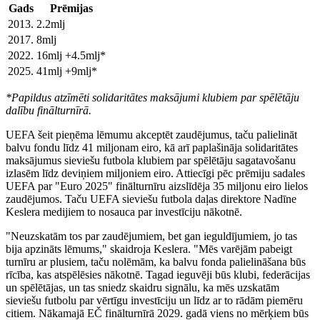
Gads
Prēmijas
2013.
2.2mlj
2017.
8mlj
2022.
16mlj +4.5mlj*
2025.
41mlj +9mlj*
*Papildus atzīmēti solidaritātes maksājumi klubiem par spēlētāju
dalību finālturnīrā.
UEFA šeit pieņēma lēmumu akceptēt zaudējumus, taču palielināt
balvu fondu līdz 41 miljonam eiro, kā arī paplašināja solidaritātes
maksājumus sieviešu futbola klubiem par spēlētāju sagatavošanu
izlasēm līdz deviņiem miljoniem eiro. Attiecīgi pēc prēmiju sadales
UEFA par "Euro 2025" finālturnīru aizslīdēja 35 miljonu eiro lielos
zaudējumos. Taču UEFA sieviešu futbola daļas direktore Nadīne
Keslera medijiem to nosauca par investīciju nākotnē.
"Neuzskatām tos par zaudējumiem, bet gan ieguldījumiem, jo tas
bija apzināts lēmums," skaidroja Keslera. "Mēs varējām pabeigt
turnīru ar plusiem, taču nolēmām, ka balvu fonda palielināšana būs
rīcība, kas atspēlēsies nākotnē. Tagad ieguvēji būs klubi, federācijas
un spēlētājas, un tas sniedz skaidru signālu, ka mēs uzskatām
sieviešu futbolu par vērtīgu investīciju un līdz ar to rādām piemēru
citiem. Nākamajā EČ finālturnīrā 2029. gadā viens no mērķiem būs