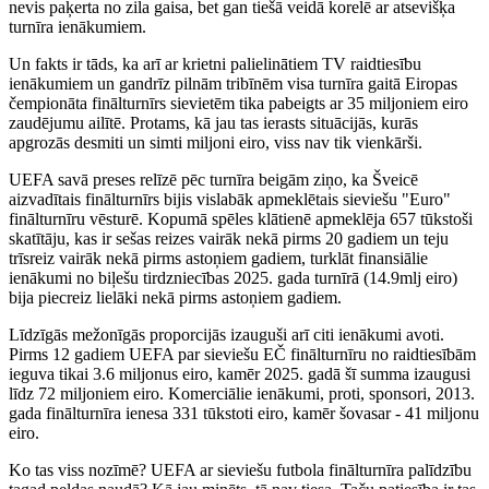
nevis paķerta no zila gaisa, bet gan tiešā veidā korelē ar atsevišķa
turnīra ienākumiem.
Un fakts ir tāds, ka arī ar krietni palielinātiem TV raidtiesību
ienākumiem un gandrīz pilnām tribīnēm visa turnīra gaitā Eiropas
čempionāta finālturnīrs sievietēm tika pabeigts ar 35 miljoniem eiro
zaudējumu ailītē. Protams, kā jau tas ierasts situācijās, kurās
apgrozās desmiti un simti miljoni eiro, viss nav tik vienkārši.
UEFA savā preses relīzē pēc turnīra beigām ziņo, ka Šveicē
aizvadītais finālturnīrs bijis vislabāk apmeklētais sieviešu "Euro"
finālturnīru vēsturē. Kopumā spēles klātienē apmeklēja 657 tūkstoši
skatītāju, kas ir sešas reizes vairāk nekā pirms 20 gadiem un teju
trīsreiz vairāk nekā pirms astoņiem gadiem, turklāt finansiālie
ienākumi no biļešu tirdzniecības 2025. gada turnīrā (14.9mlj eiro)
bija piecreiz lielāki nekā pirms astoņiem gadiem.
Līdzīgās mežonīgās proporcijās izauguši arī citi ienākumi avoti.
Pirms 12 gadiem UEFA par sieviešu EČ finālturnīru no raidtiesībām
ieguva tikai 3.6 miljonus eiro, kamēr 2025. gadā šī summa izaugusi
līdz 72 miljoniem eiro. Komerciālie ienākumi, proti, sponsori, 2013.
gada finālturnīra ienesa 331 tūkstoti eiro, kamēr šovasar - 41 miljonu
eiro.
Ko tas viss nozīmē? UEFA ar sieviešu futbola finālturnīra palīdzību