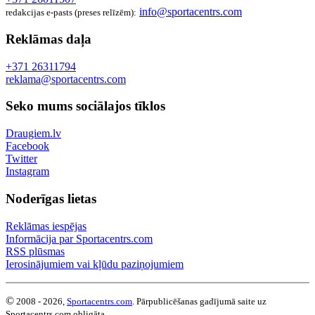
info@sportacentrs.com
redakcijas e-pasts (preses relīzēm):
Reklāmas daļa
+371 26311794
reklama@sportacentrs.com
Seko mums sociālajos tīklos
Draugiem.lv
Facebook
Twitter
Instagram
Noderīgas lietas
Reklāmas iespējas
Informācija par Sportacentrs.com
RSS plūsmas
Ierosinājumiem vai kļūdu paziņojumiem
©
2008 - 2026,
Sportacentrs.com
. Pārpublicēšanas gadījumā saite uz
Sportacentrs.com obligāta