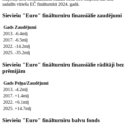
sadalīts vīriešu EČ finālturnīrā 2024. gadā.
Sieviešu "Euro" finālturnīru finansiālie zaudējumi
Gads
Zaudējumi
2013.
-6.4mlj
2017.
-6.5mlj
2022.
-14.2mlj
2025.
-35.2mlj
Sieviešu "Euro" finālturnīru finansiālie rādītāji bez
prēmijām
Gads
Peļņa/Zaudējumi
2013.
-4.2mlj
2017.
+1.4mlj
2022.
+6.1mlj
2025.
+14.7mlj
Sieviešu "Euro" finālturnīru balvu fonds