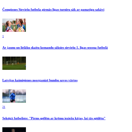
Čempiones Sieviešu futbola pirmās līgas turnīru sāk ar pamatīgu sakāvi
1
Ar jaunu un lielāku skaitu komandu sāksies sieviešu 1. līgas sezona futbolā
Latvijas kaimiņienes noorganizē bumbu savos vārtos
21
Seksīgā futboliste: "Pirms spēlēm ar krēmu ieziežu kājas, lai tās spīdētu"