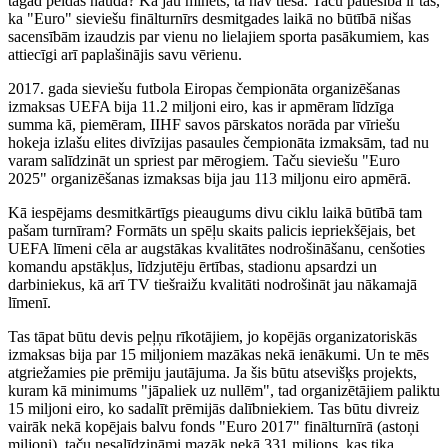
tagad peldas naudā? Kā jau minēts, tā nav tiesa. Taču patiesība ir tas,
ka "Euro" sieviešu finālturnīrs desmitgades laikā no būtībā nišas
sacensībām izaudzis par vienu no lielajiem sporta pasākumiem, kas
attiecīgi arī paplašinājis savu vērienu.
2017. gada sieviešu futbola Eiropas čempionāta organizēšanas
izmaksas UEFA bija 11.2 miljoni eiro, kas ir apmēram līdzīga
summa kā, piemēram, IIHF savos pārskatos norāda par vīriešu
hokeja izlašu elites divīzijas pasaules čempionāta izmaksām, tad nu
varam salīdzināt un spriest par mērogiem. Taču sieviešu "Euro
2025" organizēšanas izmaksas bija jau 113 miljonu eiro apmērā.
Kā iespējams desmitkārtīgs pieaugums divu ciklu laikā būtībā tam
pašam turnīram? Formāts un spēļu skaits palicis iepriekšējais, bet
UEFA līmeni cēla ar augstākas kvalitātes nodrošināšanu, cenšoties
komandu apstākļus, līdzjutēju ērtības, stadionu apsardzi un
darbiniekus, kā arī TV tiešraižu kvalitāti nodrošināt jau nākamajā
līmenī.
Tas tāpat būtu devis peļņu rīkotājiem, jo kopējās organizatoriskās
izmaksas bija par 15 miljoniem mazākas nekā ienākumi. Un te mēs
atgriežamies pie prēmiju jautājuma. Ja šis būtu atsevišķs projekts,
kuram kā minimums "jāpaliek uz nullēm", tad organizētājiem paliktu
15 miljoni eiro, ko sadalīt prēmijās dalībniekiem. Tas būtu divreiz
vairāk nekā kopējais balvu fonds "Euro 2017" finālturnīrā (astoņi
miljoni), taču nesalīdzināmi mazāk nekā 331 miljons, kas tika