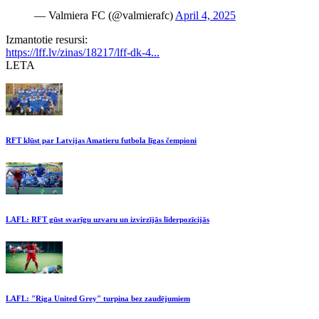
— Valmiera FC (@valmierafc)
April 4, 2025
Izmantotie resursi:
https://lff.lv/zinas/18217/lff-dk-4...
LETA
RFT kļūst par Latvijas Amatieru futbola līgas čempioni
LAFL: RFT gūst svarīgu uzvaru un izvirzījās līderpozīcijās
LAFL: "Riga United Grey" turpina bez zaudējumiem