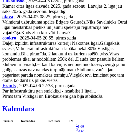
Lukstins88
, 2025-04-05 08:02, pirms gada
Kamēr citas līgas aizvada 2025. gada sezonu, Latvijas 2. līga jau
sāks 2026. gada sezonu. Iespaidīgi
otava
, 2025-04-05 08:25, pirms gada
Valmierai uzbrukumā spēlēs Edgars Gauračs,Niks Savaļnieks.Otrai
līgai meistarības pietiks un jaunu spēlētāju reģistrācija nav
vajadzīga.Kads zina kur vārt.Lauva?
cookro
, 2025-04-05 20:55, pirms gada
Daļēji izpildīti infrastruktūras kritēriji Nākotnes līgai.Galīgākais
sviests,Valmierai infrastruktūra ir labāka nekā 80% Virslīgas
komandu.Bija piramīda, 2 laukumi uz kuriem spēlēt ,viss.Visas
problēmas tikai ar nodokļiem 250k dēļ .Daudz kur pasaulē lieliem
klubiem ir parādi,bet kaut kā viņus nenoņemno trases,vienīgi ja nu
galīgas auzas nav naudas turpinājumam.Stulbums,varēja jau
pagarināt parāda nomaksas termiņu.Vīeglāk tevi iznīcināt pēc tam
domā ko darīt uz plikas vietas.
Frants
, 2025-04-06 22:38, pirms gada
Par infrastruktūru gan smieklīgi - neatbilst 1.līgai...
Pirms tam Virslīgai un Eirokausiem gan bija atbilstoša.
Kalendārs
Turnīrs
Komandas
Rezultāts
TV
1
1.66
X
3.65