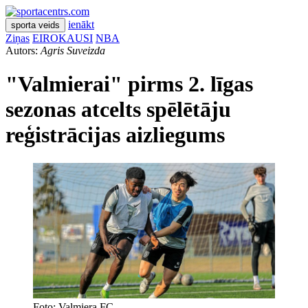
ienākt
sporta veids
Ziņas
EIROKAUSI
NBA
Autors:
Agris Suveizda
"Valmierai" pirms 2. līgas
sezonas atcelts spēlētāju
reģistrācijas aizliegums
Foto: Valmiera FC