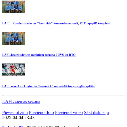
LAFL: Rosoha izceļas ar "hat-trick" komandas uzvarā, RTO apspēlē čempioni
LAFL bez zaudētiem punktiem turpina JUVS un RTO
LAFL startē ar Loginova "hat-trick" un vairākām spraigām spēlēm
LAFL ziemas sezona
Pievienot ziņu
Pievienot foto
Pievienot video
Sākt diskusiju
2025-04-04 23:43