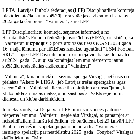
LETA. Latvijas Futbola federācijas (LFF) Disciplinārlietu komiteja
piektdien atcēla jaunu spēlētāju reģistrācijas aizliegumu Latvijas
2022.gada čempionei "Valmiera", ziņo LFF.
LFF Disciplinārlietu komiteja, saņemot informāciju no
Starptautiskās Futbola federāciju asociācijas (FIFA), konstatēja, ka
"Valmiera" ir izpildījusi Sporta arbitrāžas tiesas (CAS) 2024.gada
16. maija lēmumu par atlīdzības izmaksu aģentūrai "USM Football
SRL". Tāpēc LFF Disciplinārlietu komiteja vienbalsīgi lēma atcelt
ar 2024. gada 13. augusta komitejas lēmumu piemēroto jaunu
spēlētāju reģistrācijas aizliegumu "Valmierai".
"Valmiera", kura iepriekšējā sezonā spēlēja Virslīgā, bet šosezon ir
pielaista "Altero.lv LIIGA" jeb Latvijas trešās spēcīgākās līgas
sacensībām. "Valmierai" licence tika piešķirta ar nosacījumu, ka
klubs pilda atrunātās maksājumu saistības ar Valsts ieņēmumu
dienestu un kluba darbiniekiem.
Iepriekš ziņots, ka 16. janvārī LFF pirmās instances padome
pieņēma lēmumu "Valmieru" nepielaist Virslīgai, to pamatojot ar
neizpildītajiem finanšu kritērijiem jeb parādiem, bet 29.janvārī LFF
Klubu licencēšanas apelāciju padome noraidīja "Valmieras"
iesniegto apelāciju par neatbilstību 2025. gada "Tonybet" Virslīgas
dalībnieku prasībām.