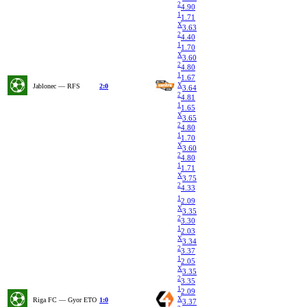
2
4.90
1
1.71
X
3.63
2
4.40
1
1.70
X
3.60
2
4.80
1
1.67
X
Jablonec — RFS
2:0
3.64
2
4.81
1
1.65
X
3.65
2
4.80
1
1.70
X
3.60
2
4.80
1
1.71
X
3.75
2
4.33
1
2.09
X
3.35
2
3.30
1
2.03
X
3.34
2
3.37
1
2.05
X
3.35
2
3.35
1
2.09
X
Riga FC — Gyor ETO
1:0
3.37