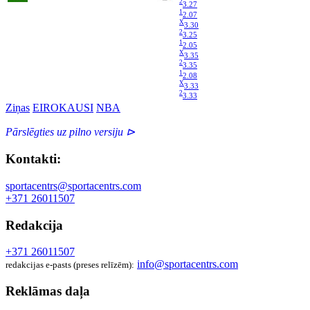
2
3.27
1
2.07
X
3.30
2
3.25
1
2.05
X
3.35
2
3.35
1
2.08
X
3.33
2
3.33
Ziņas
EIROKAUSI
NBA
Pārslēgties uz pilno versiju ⊳
Kontakti:
sportacentrs@sportacentrs.com
+371 26011507
Redakcija
+371 26011507
info@sportacentrs.com
redakcijas e-pasts (preses relīzēm):
Reklāmas daļa