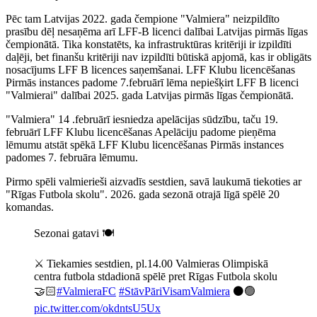
Pēc tam Latvijas 2022. gada čempione "Valmiera" neizpildīto
prasību dēļ nesaņēma arī LFF-B licenci dalībai Latvijas pirmās līgas
čempionātā. Tika konstatēts, ka infrastruktūras kritēriji ir izpildīti
daļēji, bet finanšu kritēriji nav izpildīti būtiskā apjomā, kas ir obligāts
nosacījums LFF B licences saņemšanai. LFF Klubu licencēšanas
Pirmās instances padome 7.februārī lēma nepiešķirt LFF B licenci
"Valmierai" dalībai 2025. gada Latvijas pirmās līgas čempionātā.
"Valmiera" 14 .februārī iesniedza apelācijas sūdzību, taču 19.
februārī LFF Klubu licencēšanas Apelāciju padome pieņēma
lēmumu atstāt spēkā LFF Klubu licencēšanas Pirmās instances
padomes 7. februāra lēmumu.
Pirmo spēli valmierieši aizvadīs sestdien, savā laukumā tiekoties ar
"Rīgas Futbola skolu". 2026. gada sezonā otrajā līgā spēlē 20
komandas.
Sezonai gatavi 🍽
⚔️ Tiekamies sestdien, pl.14.00 Valmieras Olimpiskā
centra futbola stdadionā spēlē pret Rīgas Futbola skolu
🤝🏻
#ValmieraFC
#StāvPāriVisamValmiera
⚫🟢
pic.twitter.com/okdntsU5Ux