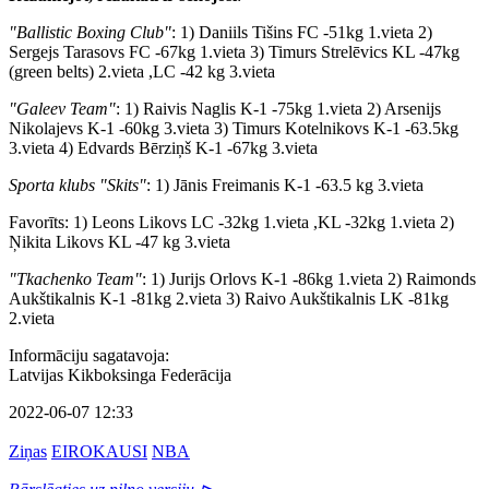
"Ballistic Boxing Club"
: 1) Daniils Tišins FC -51kg 1.vieta 2)
Sergejs Tarasovs FC -67kg 1.vieta 3) Timurs Strelēvics KL -47kg
(green belts) 2.vieta ,LC -42 kg 3.vieta
"Galeev Team"
: 1) Raivis Naglis K-1 -75kg 1.vieta 2) Arsenijs
Nikolajevs K-1 -60kg 3.vieta 3) Timurs Kotelnikovs K-1 -63.5kg
3.vieta 4) Edvards Bērziņš K-1 -67kg 3.vieta
Sporta klubs "Skits"
: 1) Jānis Freimanis K-1 -63.5 kg 3.vieta
Favorīts: 1) Leons Likovs LC -32kg 1.vieta ,KL -32kg 1.vieta 2)
Ņikita Likovs KL -47 kg 3.vieta
"Tkachenko Team"
: 1) Jurijs Orlovs K-1 -86kg 1.vieta 2) Raimonds
Aukštikalnis K-1 -81kg 2.vieta 3) Raivo Aukštikalnis LK -81kg
2.vieta
Informāciju sagatavoja:
Latvijas Kikboksinga Federācija
2022-06-07 12:33
Ziņas
EIROKAUSI
NBA