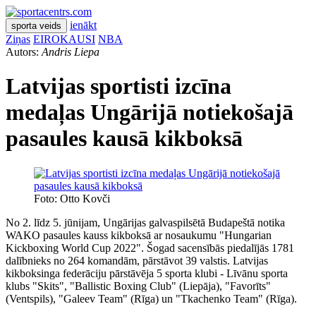
ienākt
sporta veids
Ziņas
EIROKAUSI
NBA
Autors:
Andris Liepa
Latvijas sportisti izcīna
medaļas Ungārijā notiekošajā
pasaules kausā kikboksā
Foto: Otto Kovči
No 2. līdz 5. jūnijam, Ungārijas galvaspilsētā Budapeštā notika
WAKO pasaules kauss kikboksā ar nosaukumu "Hungarian
Kickboxing World Cup 2022". Šogad sacensībās piedalījās 1781
dalībnieks no 264 komandām, pārstāvot 39 valstis. Latvijas
kikboksinga federāciju pārstāvēja 5 sporta klubi - Līvānu sporta
klubs "Skits", "Ballistic Boxing Club" (Liepāja), "Favorīts"
(Ventspils), "Galeev Team" (Rīga) un "Tkachenko Team" (Rīga).