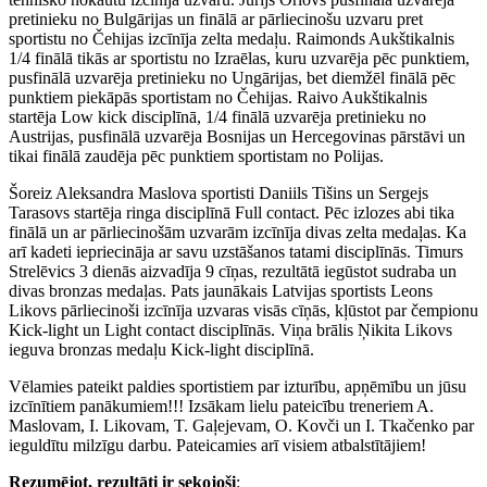
pretinieku no Bulgārijas un finālā ar pārliecinošu uzvaru pret
sportistu no Čehijas izcīnīja zelta medaļu. Raimonds Aukštikalnis
1/4 finālā tikās ar sportistu no Izraēlas, kuru uzvarēja pēc punktiem,
pusfinālā uzvarēja pretinieku no Ungārijas, bet diemžēl finālā pēc
punktiem piekāpās sportistam no Čehijas. Raivo Aukštikalnis
startēja Low kick disciplīnā, 1/4 finālā uzvarēja pretinieku no
Austrijas, pusfinālā uzvarēja Bosnijas un Hercegovinas pārstāvi un
tikai finālā zaudēja pēc punktiem sportistam no Polijas.
Šoreiz Aleksandra Maslova sportisti Daniils Tišins un Sergejs
Tarasovs startēja ringa disciplīnā Full contact. Pēc izlozes abi tika
finālā un ar pārliecinošām uzvarām izcīnīja divas zelta medaļas. Ka
arī kadeti iepriecināja ar savu uzstāšanos tatami disciplīnās. Timurs
Strelēvics 3 dienās aizvadīja 9 cīņas, rezultātā iegūstot sudraba un
divas bronzas medaļas. Pats jaunākais Latvijas sportists Leons
Likovs pārliecinoši izcīnīja uzvaras visās cīņās, kļūstot par čempionu
Kick-light un Light contact disciplīnās. Viņa brālis Ņikita Likovs
ieguva bronzas medaļu Kick-light disciplīnā.
Vēlamies pateikt paldies sportistiem par izturību, apņēmību un jūsu
izcīnītiem panākumiem!!! Izsākam lielu pateicību treneriem A.
Maslovam, I. Likovam, T. Gaļejevam, O. Kovči un I. Tkačenko par
ieguldītu milzīgu darbu. Pateicamies arī visiem atbalstītājiem!
Rezumējot, rezultāti ir sekojoši
: