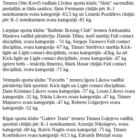
Trenera Otto Kovči vadītais Līvānu sporta klubs "Skits" sacensībās
piedalījās ar šādu sastāvu: Jānis Freimanis cīnījās pēc K-1
noteikumiem svara kategorijā -63.5 kg un Linards Pozdiševs cīnījās
pēc K-1 noteikumiem svara kategorijā -81 kg.
Liepājas sporta klubu "Ballistic Boxing Club" trenera Aleksandra
Maslova vadībā pārstāvēja: Daniils Tišins, kurš startēja Full contact
disciplīnā, svara kategorijā – 51 kg, Sergejs Tarasovs Full contact
disciplīna, svara kategorija -67 kg, Timurs Strelēvics startēja Kick-
light un Light contact disciplīnās, svara kategorijās -42kg, ka arī
Kick-light un Light contact disciplīnās, svara kategorijās -47 kg
(green belts – iesācēju līmenis), Mark Husar cīnījās Full contact
disciplīnā, svara kategorijā -71 kg.
Ventspils sporta klubu "Favorīts " trenera Igora Likova vadībā
pārstāvēja šādi sportisti: Kick-light un Light contact disciplīnās:
Dans Kristians Likovs svara kategorijās -57 kg, Leons Likovs svara
kategorijās -32 kg, Ņikita Likovs svara kategorijās -47 kg, Timurs
Maļusevs svara kategorijās -47 kg, Roberts Grigorjevs svara
kategorijās -52 kg.
Rīgas sporta klubs "Galeev Team" trenera Timura Gaļejeva vadībā,
sportisti cīnījās pēc K-1 noteikumiem: Arsenijs Nikolajevs, svara
kategorijā -60 kg, Raivis Naglis svara kategorijā -75 kg, Timurs
Kotelnikovs svara kategorijā -63.5 kg, Edvards Bērziņš svara