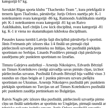
kategorijā 67 kg.
Savukārt Rīgas sporta klubu "Tkachenko Team ", kura priekšgalā ir
treneris Igors Tkačenko, pārstāvēja: Jurijs Orlovs startēja pēc K-1
noteikumiem svara kategorijā -86 kg, Raimonds Aukštikalnis startēja
pēc K-1 noteikumiem svara kategorijā -81 kg un Raivo
Aukštikalnis, kurš cīnījās Low kick disciplīnā, svara kategorijā -81
kg. K-1 ir viena no skatamākajam kikboksa disciplīnam.
Pasaules kausa turnīrā Latviju šajā disciplīnā pārstāvēja 6 sportisti.
Jānis Freimanis pēc izlozes tika 1/4 finālā un pirmajā cīņā
pārliecinoši uzvarēja pretinieku no Itālijas, bet pusfinālā piekāpās
sportistam no Serbijas. Linards Pozdiševs pirmajā cīņā piedzīvoja
zaudējumu pēc punktiem sportistam no Izraēlas.
Timura Gaļejeva audzēkņi – Arsenijs Nikolajevs, Edvards Bērziņš
un Timurs Kotelnikovs cienīgi aizvadīja savas pirmās cīņas, izcīnot
pārliecinošas uzvaras. Pusfinālā Edvards Bērziņš bija vadībā visus 3
raundus un cīņas beigās ar 1 punkta pārsvaru uzvaru piešķīra
sportistam no Ukrainas. Arsenijs Nikolajevs pusfinālā pēc punktiem
piekāpās sportistam no Turcijas un arī Timurs Kotelnikovs pusfinālā
pēc punktiem zaudēja pretiniekam no Bulgārijas.
Raivis Naglis pēc izlozes tika pusfinālā, pārliecinoši uzvarēja pirmo
cīņu un finālā satiekoties ar sportistu no Ungārijas, pirmajā raundā ar
tehnisko nokautu izcīnīja uzvaru. Jurijs Orlovs pusfinālā uzvarēja