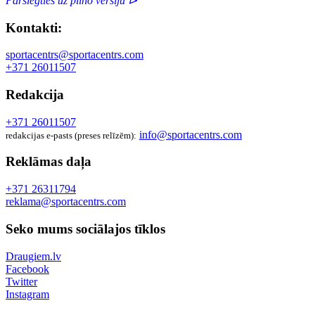
Pārslēgties uz pilno versiju ⊳
Kontakti:
sportacentrs@sportacentrs.com
+371 26011507
Redakcija
+371 26011507
info@sportacentrs.com
redakcijas e-pasts (preses relīzēm):
Reklāmas daļa
+371 26311794
reklama@sportacentrs.com
Seko mums sociālajos tīklos
Draugiem.lv
Facebook
Twitter
Instagram