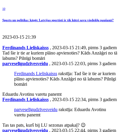
10
Sports un politika: kāpēc Latvijas sportisti ir tik kūtri savu viedokļu paušanā?
2023-03-15 21:39
Ferdinands Lieliskaisss
, 2023-03-15 21:49, pirms 3 gadiem
Tad šie ir tie ar kuriem plāno apvienoties? Kāds Anzāģei no tā
labums? Pilnīgi bomāri
parveselīgudzīvesveidu
, 2023-03-15 22:03, pirms 3 gadiem
Ferdinands Lieliskaisss
rakstīja: Tad šie ir tie ar kuriem
plāno apvienoties? Kāds Anzāģei no tā labums? Pilnīgi
bomāri
Eduardu Avotinu varetu panemt
Ferdinands Lieliskaisss
, 2023-03-15 22:34, pirms 3 gadiem
parveselīgudzīvesveidu
rakstīja: Eduardu Avotinu
varetu panemt
Tas tas pats, kurš bij LU sezonas atpakaļ? 😉
parveselīgudzīvesveidu
, 2023-03-15 22:44, pirms 3 gadiem