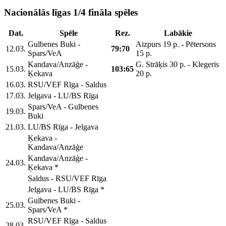
Nacionālās līgas 1/4 fināla spēles
Dat.
Spēle
Rez.
Labākie
Gulbenes Buki -
Aizpurs 19 p. - Pētersons
12.03.
79:70
Spars/VeA
15 p.
Kandava/Anzāģe -
G. Strāķis 30 p. - Klegeris
15.03.
103:65
Ķekava
20 p.
16.03.
RSU/VEF Rīga - Saldus
17.03.
Jelgava - LU/BS Rīga
Spars/VeA - Gulbenes
19.03.
Buki
21.03.
LU/BS Rīga - Jelgava
Ķekava -
Kandava/Anzāģe
Kandava/Anzāģe -
24.03.
Ķekava *
Saldus - RSU/VEF Rīga
Jelgava - LU/BS Rīga *
Gulbenes Buki -
25.03.
Spars/VeA *
RSU/VEF Rīga - Saldus
28.03.