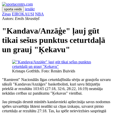
ienākt
sporta veids
Ziņas
EIROKAUSI
NBA
Autors:
Emils Skrastiņš
"Kandava/Anzāģe" ļauj gūt
tikai sešus punktus ceturtdaļā
un grauj "Ķekavu"
Kristaps Gotfrīds. Foto: Renārs Buivids
"Ramirent" Nacionālās līgas ceturtdaļfināla sēriju ar graujošu uzvaru
sākuši "Kandavas/Anzāģes" basketbolisti, kuri savu līdzjutēju
priekšā ar rezultātu 103:65 (27:18, 32:6, 28:22, 16:19) neatstāja
nekādas cerības uz panākumu "Ķekavas" vienībai.
Jau pirmajās desmit minūtēs kandavnieki apliecināja savus nodomus
spēles uzvarētāju likteni neatlikt uz cīņas izskaņu, uzvarot pirmo
ceturtdaļu ar rezultātu 27:18. Tas, ka spēle neievirzīsies saspringtā