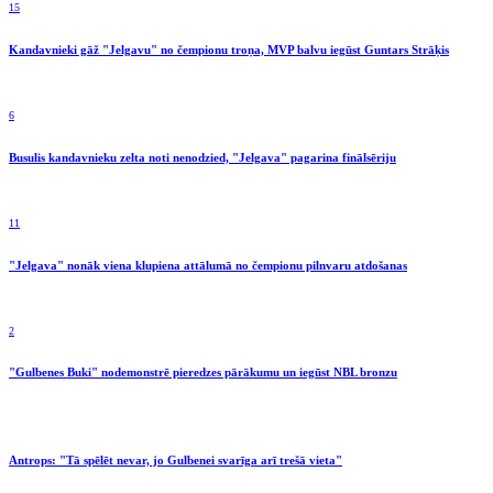
15
Kandavnieki gāž "Jelgavu" no čempionu troņa, MVP balvu iegūst Guntars Strāķis
6
Busulis kandavnieku zelta noti nenodzied, "Jelgava" pagarina finālsēriju
11
"Jelgava" nonāk viena klupiena attālumā no čempionu pilnvaru atdošanas
2
"Gulbenes Buki" nodemonstrē pieredzes pārākumu un iegūst NBL bronzu
Antrops: "Tā spēlēt nevar, jo Gulbenei svarīga arī trešā vieta"