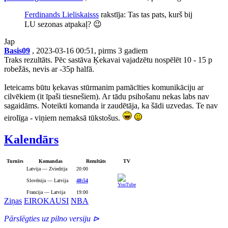
Ferdinands Lieliskaisss
rakstīja: Tas tas pats, kurš bij
LU sezonas atpakaļ? 😉
Jap
Basis09
, 2023-03-16 00:51, pirms 3 gadiem
Traks rezultāts. Pēc sastāva Ķekavai vajadzētu nospēlēt 10 - 15 p
robežās, nevis ar -35p halfā.
Ieteicams būtu ķekavas stūrmanim pamācīties komunikāciju ar
cilvēkiem (it īpaši tiesnešiem). Ar tādu psihošanu nekas labs nav
sagaidāms. Noteikti komanda ir zaudētāja, ka šādi uzvedas. Te nav
eirolīga - viņiem nemaksā tūkstošus.
Kalendārs
Turnīrs
Komandas
Rezultāts
TV
Latvija — Zviedrija
20:00
Slovēnija — Latvija
48:54
Francija — Latvija
19:00
Ziņas
EIROKAUSI
NBA
Pārslēgties uz pilno versiju ⊳