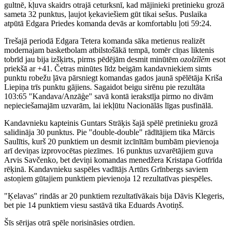
gultnē, kļuva skaidrs otrajā ceturksnī, kad mājinieki pretinieku grozā
sameta 32 punktus, ļaujot ķekaviešiem gūt tikai sešus. Puslaika
atpūtā Edgara Priedes komanda devās ar komfortablu ļoti 59:24.
Trešajā periodā Edgara Tetera komanda sāka metienus realizēt
modernajam basketbolam atbilstošākā tempā, tomēr cīņas liktenis
tobrīd jau bija izšķirts, pirms pēdējām desmit minūtēm
ozolzīlēm
esot
priekšā ar +41. Četras minūtes līdz beigām kandavniekiem simts
punktu robežu ļāva pārsniegt komandas gados jaunā spēlētāja Kriša
Liepiņa trīs punktu gājiens. Sagaidot beigu sirēnu pie rezultāta
103:65 "Kandava/Anzāģe" savā kontā ierakstīja pirmo no divām
nepieciešamajām uzvarām, lai iekļūtu Nacionālās līgas pusfinālā.
Kandavnieku kapteinis Guntars Strāķis šajā spēlē pretinieku grozā
salidināja 30 punktus. Pie "double-double" rādītājiem tika Mārcis
Saulītis, kurš 20 punktiem un desmit izcīnītām bumbām pievienoja
arī deviņas izprovocētas piezīmes. 16 punktus uzvarētājiem guva
Arvis Savčenko, bet deviņi komandas menedžera Kristapa Gotfrīda
rēķinā. Kandavnieku saspēles vadītājs Artūrs Grīnbergs saviem
astoņiem gūtajiem punktiem pievienoja 12 rezultatīvas piespēles.
"Ķelavas" rindās ar 20 punktiem rezultatīvākais bija Dāvis Klegeris,
bet pie 14 punktiem viesu sastāvā tika Eduards Avotiņš.
Šīs sērijas otrā spēle norisināsies otrdien.