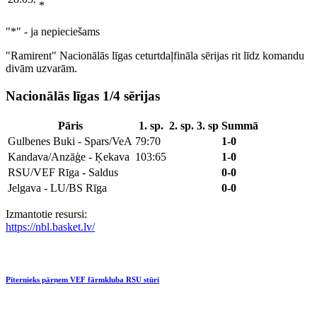
*
"*" - ja nepieciešams
"Ramirent" Nacionālās līgas ceturtdaļfināla sērijas rit līdz komandu
divām uzvarām.
Nacionālās līgas 1/4 sērijas
Pāris
1. sp.
2. sp.
3. sp
Summā
Gulbenes Buki - Spars/VeA
79:70
1-0
Kandava/Anzāģe - Ķekava
103:65
1-0
RSU/VEF Rīga - Saldus
0-0
Jelgava - LU/BS Rīga
0-0
Izmantotie resursi:
https://nbl.basket.lv/
Pīternieks pārņem VEF fārmkluba RSU stūri