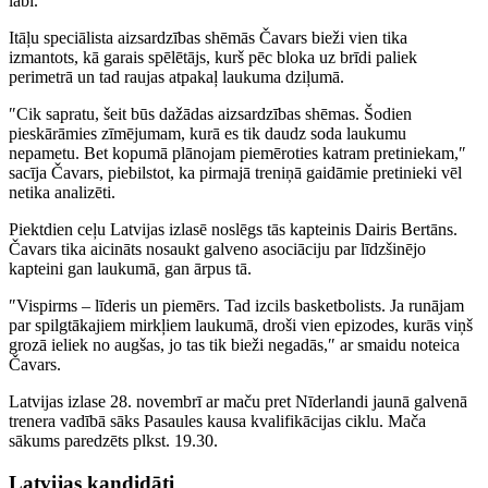
labi.″
Itāļu speciālista aizsardzības shēmās Čavars bieži vien tika
izmantots, kā garais spēlētājs, kurš pēc bloka uz brīdi paliek
perimetrā un tad raujas atpakaļ laukuma dziļumā.
″Cik sapratu, šeit būs dažādas aizsardzības shēmas. Šodien
pieskārāmies zīmējumam, kurā es tik daudz soda laukumu
nepametu. Bet kopumā plānojam piemēroties katram pretiniekam,″
sacīja Čavars, piebilstot, ka pirmajā treniņā gaidāmie pretinieki vēl
netika analizēti.
Piektdien ceļu Latvijas izlasē noslēgs tās kapteinis Dairis Bertāns.
Čavars tika aicināts nosaukt galveno asociāciju par līdzšinējo
kapteini gan laukumā, gan ārpus tā.
″Vispirms – līderis un piemērs. Tad izcils basketbolists. Ja runājam
par spilgtākajiem mirkļiem laukumā, droši vien epizodes, kurās viņš
grozā ieliek no augšas, jo tas tik bieži negadās,″ ar smaidu noteica
Čavars.
Latvijas izlase 28. novembrī ar maču pret Nīderlandi jaunā galvenā
trenera vadībā sāks Pasaules kausa kvalifikācijas ciklu. Mača
sākums paredzēts plkst. 19.30.
Latvijas kandidāti