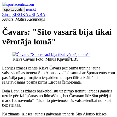
ienākt
sporta veids
Ziņas
EIROKAUSI
NBA
Autors:
Matīss Kleinbergs
Čavars: "Sito vasarā bija tikai
vērotāja lomā"
Klāvs Čavars Foto: Mikus Kļaviņš/LBS
Latvijas izlases centrs Klāvs Čavars pēc pirmā treniņa jaunā
valstsvienības trenera Sito Alonso vadībā sarunā ar Sportacentrs.com
pastāstīja par pirmajiem iespaidiem un speciālista klātbūtni
sagatavošanās posmā pirms Eiropas čempionāta.
Daļa Latvijas izlases basketbolistu uz pirmo treniņu ieradās gandrīz
uzreiz pēc izkāpšanas no lidmašīnas, bet Čavaram līdz šim pēdējais
mačs 16. novembrī, līdz ar to pievienošanās valstsvienībai notikusi
bez steigas.
Kā zināms, izlases jaunais galvenais treneris Sito Alonso izlases