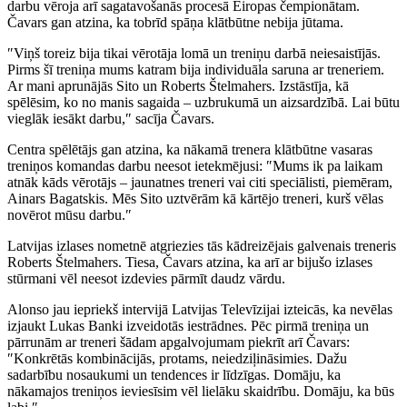
darbu vēroja arī sagatavošanās procesā Eiropas čempionātam.
Čavars gan atzina, ka tobrīd spāņa klātbūtne nebija jūtama.
″Viņš toreiz bija tikai vērotāja lomā un treniņu darbā neiesaistījās.
Pirms šī treniņa mums katram bija individuāla saruna ar treneriem.
Ar mani aprunājās Sito un Roberts Štelmahers. Izstāstīja, kā
spēlēsim, ko no manis sagaida – uzbrukumā un aizsardzībā. Lai būtu
vieglāk iesākt darbu,″ sacīja Čavars.
Centra spēlētājs gan atzina, ka nākamā trenera klātbūtne vasaras
treniņos komandas darbu neesot ietekmējusi: ″Mums ik pa laikam
atnāk kāds vērotājs – jaunatnes treneri vai citi speciālisti, piemēram,
Ainars Bagatskis. Mēs Sito uztvērām kā kārtējo treneri, kurš vēlas
novērot mūsu darbu.″
Latvijas izlases nometnē atgriezies tās kādreizējais galvenais treneris
Roberts Štelmahers. Tiesa, Čavars atzina, ka arī ar bijušo izlases
stūrmani vēl neesot izdevies pārmīt daudz vārdu.
Alonso jau iepriekš intervijā Latvijas Televīzijai izteicās, ka nevēlas
izjaukt Lukas Banki izveidotās iestrādnes. Pēc pirmā treniņa un
pārrunām ar treneri šādam apgalvojumam piekrīt arī Čavars:
″Konkrētās kombinācijās, protams, neiedziļināsimies. Dažu
sadarbību nosaukumi un tendences ir līdzīgas. Domāju, ka
nākamajos treniņos ieviesīsim vēl lielāku skaidrību. Domāju, ka būs