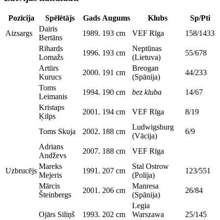
Pozīcija
Spēlētājs
Gads
Augums
Klubs
Sp/Pti
Dairis
Aizsargs
1989.
193 cm
VEF Rīga
158/1433
Bertāns
Rihards
Neptūnas
1996.
193 cm
55/678
Lomažs
(Lietuva)
Artūrs
Breogan
2000.
191 cm
44/233
Kurucs
(Spānija)
Toms
1994.
190 cm
bez kluba
14/67
Leimanis
Kristaps
2001.
194 cm
VEF Rīga
8/19
Ķilps
Ludwigsburg
Toms Skuja
2002.
188 cm
6/9
(Vācija)
Adrians
2007.
188 cm
VEF Rīga
Andževs
Mareks
Stal Ostrow
Uzbrucējs
1991.
207 cm
123/551
Mejeris
(Polija)
Mārcis
Manresa
2001.
206 cm
26/84
Šteinbergs
(Spānija)
Legia
Ojārs Siliņš
1993.
202 cm
Warszawa
25/145