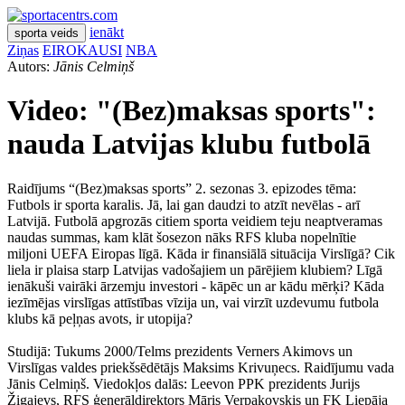
ienākt
sporta veids
Ziņas
EIROKAUSI
NBA
Autors:
Jānis Celmiņš
Video: "(Bez)maksas sports":
nauda Latvijas klubu futbolā
Raidījums “(Bez)maksas sports” 2. sezonas 3. epizodes tēma:
Futbols ir sporta karalis. Jā, lai gan daudzi to atzīt nevēlas - arī
Latvijā. Futbolā apgrozās citiem sporta veidiem teju neaptveramas
naudas summas, kam klāt šosezon nāks RFS kluba nopelnītie
miljoni UEFA Eiropas līgā. Kāda ir finansiālā situācija Virslīgā? Cik
liela ir plaisa starp Latvijas vadošajiem un pārējiem klubiem? Līgā
ienākuši vairāki ārzemju investori - kāpēc un ar kādu mērķi? Kāda
iezīmējas virslīgas attīstības vīzija un, vai virzīt uzdevumu futbola
klubs kā peļņas avots, ir utopija?
Studijā: Tukums 2000/Telms prezidents Verners Akimovs un
Virslīgas valdes priekšsēdētājs Maksims Krivuņecs. Raidījumu vada
Jānis Celmiņš. Viedokļos dalās: Leevon PPK prezidents Jurijs
Žigajevs, RFS ģenerāldirektors Māris Verpakovskis un FK Liepāja