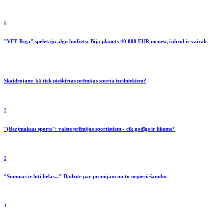
5
"VEF Rīga" spēlētāju algu budžets: Bija plānots 40 000 EUR mēnesī, šobrīd ir vairāk
Skaidrojam: kā tiek piešķirtas prēmijas sporta izcilniekiem?
2
"(Bez)maksas sports": valsts prēmijas sportistiem - cik godīgs ir likums?
2
″Summas ir ļoti lielas...″ Dadzīte par prēmijām un to nepieciešamību
4