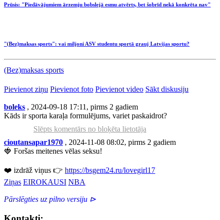
Prūsis: "Piedāvājumiem ārzemju bobslejā esmu atvērts, bet šobrīd nekā konkrēta nav"
"(Bez)maksas sports": vai miljoni ASV studentu sportā grauj Latvijas sportu?
(Bez)maksas sports
Pievienot ziņu
Pievienot foto
Pievienot video
Sākt diskusiju
boleks
, 2024-09-18 17:11, pirms 2 gadiem
Kāds ir sporta karaļa formulējums, variet paskaidrot?
Slēpts komentārs no bloķēta lietotāja
cioutansapar1970
, 2024-11-08 08:02, pirms 2 gadiem
🍓 Foršas meitenes vēlas seksu!
❤️ izdrāž viņus 👉
https://bsgem24.ru/lovegirl17
Ziņas
EIROKAUSI
NBA
Pārslēgties uz pilno versiju ⊳
Kontakti: