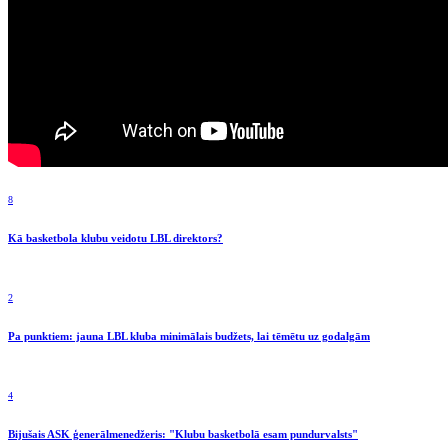
8
Kā basketbola klubu veidotu LBL direktors?
2
Pa punktiem: jauna LBL kluba minimālais budžets, lai tēmētu uz godalgām
4
Bijušais ASK ģenerālmenedžeris: "Klubu basketbolā esam pundurvalsts"