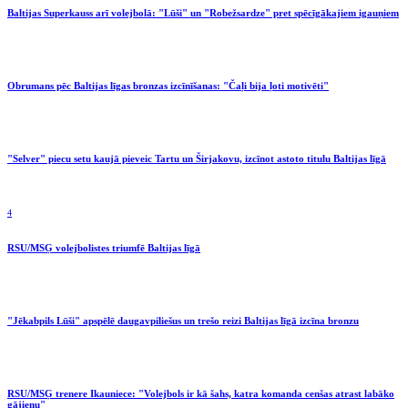
Baltijas Superkauss arī volejbolā: "Lūši" un "Robežsardze" pret spēcīgākajiem igauņiem
Obrumans pēc Baltijas līgas bronzas izcīnīšanas: "Čaļi bija ļoti motivēti"
"Selver" piecu setu kaujā pieveic Tartu un Širjakovu, izcīnot astoto titulu Baltijas līgā
4
RSU/MSĢ volejbolistes triumfē Baltijas līgā
"Jēkabpils Lūši" apspēlē daugavpiliešus un trešo reizi Baltijas līgā izcīna bronzu
RSU/MSĢ trenere Ikauniece: "Volejbols ir kā šahs, katra komanda cenšas atrast labāko
gājienu"