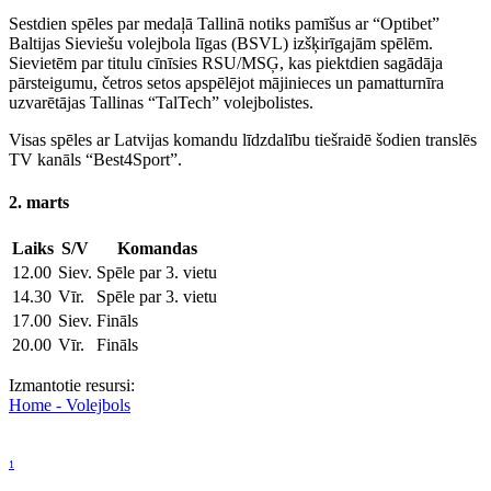
Sestdien spēles par medaļā Tallinā notiks pamīšus ar “Optibet”
Baltijas Sieviešu volejbola līgas (BSVL) izšķirīgajām spēlēm.
Sievietēm par titulu cīnīsies RSU/MSĢ, kas piektdien sagādāja
pārsteigumu, četros setos apspēlējot mājinieces un pamatturnīra
uzvarētājas Tallinas “TalTech” volejbolistes.
Visas spēles ar Latvijas komandu līdzdalību tiešraidē šodien translēs
TV kanāls “Best4Sport”.
2. marts
Laiks
S/V
Komandas
12.00
Siev.
Spēle par 3. vietu
14.30
Vīr.
Spēle par 3. vietu
17.00
Siev.
Fināls
20.00
Vīr.
Fināls
Izmantotie resursi:
Home - Volejbols
1