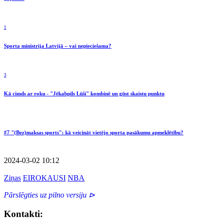
1
Sporta ministrija Latvijā – vai nepieciešama?
3
Kā cimds ar roku - "Jēkabpils Lūši" kombinē un gūst skaistu punktu
#7 "(Bez)maksas sports": kā veicināt vietējo sporta pasākumu apmeklētību?
2024-03-02 10:12
Ziņas
EIROKAUSI
NBA
Pārslēgties uz pilno versiju ⊳
Kontakti: