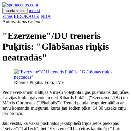
ienākt
sporta veids
Ziņas
EIROKAUSI
NBA
Autors:
Jānis Celmiņš
"Ezerzeme"/DU treneris
Puķītis: "Glābšanas riņķis
neatradās"
Rihards Puķītis. Foto: LVF
Pēc neveiksmēm Baltijas Vīriešu volejbola līgas pusfinālos dalījušies
Latvijas klubu galvenie treneri Rihards Puķītis (“Ezerzeme”/DU) un
Mārcis Obrumans (“Jēkabpils”). Treneri pauda neapmierinātību ar
savu komandu sniegumu, kuras jau šodien plkst. 14.30 uzsāks cīņu
par bronzu.
Jau vēstīts, ka vakar pusfinālos jēkabpilieši trijos setos piekāpās
"Selver"/"TalTech", bet “Ezerzeme”/DU četros kapitulēja “Tartu