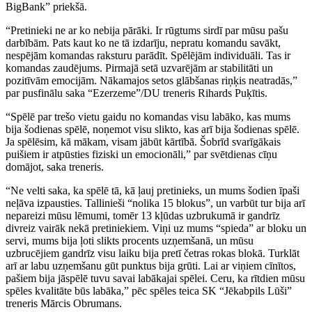
BigBank” priekšā.
“Pretinieki ne ar ko nebija pārāki. Ir rūgtums sirdī par mūsu pašu
darbībām. Pats kaut ko ne tā izdarīju, nepratu komandu savākt,
nespējām komandas raksturu parādīt. Spēlējām individuāli. Tas ir
komandas zaudējums. Pirmajā setā uzvarējām ar stabilitāti un
pozitīvām emocijām. Nākamajos setos glābšanas riņķis neatradās,”
par pusfinālu saka “Ezerzeme”/DU treneris Rihards Puķītis.
“Spēlē par trešo vietu gaidu no komandas visu labāko, kas mums
bija šodienas spēlē, noņemot visu slikto, kas arī bija šodienas spēlē.
Ja spēlēsim, kā mākam, visam jābūt kārtībā. Šobrīd svarīgākais
puišiem ir atpūsties fiziski un emocionāli,” par svētdienas cīņu
domājot, saka treneris.
“Ne velti saka, ka spēlē tā, kā ļauj pretinieks, un mums šodien īpaši
neļāva izpausties. Tallinieši “nolika 15 blokus”, un varbūt tur bija arī
nepareizi mūsu lēmumi, tomēr 13 kļūdas uzbrukumā ir gandrīz
divreiz vairāk nekā pretiniekiem. Viņi uz mums “spieda” ar bloku un
servi, mums bija ļoti slikts procents uzņemšanā, un mūsu
uzbrucējiem gandrīz visu laiku bija pretī četras rokas blokā. Turklāt
arī ar labu uzņemšanu gūt punktus bija grūti. Lai ar viņiem cīnītos,
pašiem bija jāspēlē tuvu savai labākajai spēlei. Ceru, ka rītdien mūsu
spēles kvalitāte būs labāka,” pēc spēles teica SK “Jēkabpils Lūši”
treneris Mārcis Obrumans.