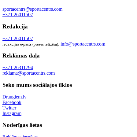
sportacentrs@sportacentrs.com
+371 26011507
Redakcija
+371 26011507
info@sportacentrs.com
redakcijas e-pasts (preses relīzēm):
Reklāmas daļa
+371 26311794
reklama@sportacentrs.com
Seko mums sociālajos tīklos
Draugiem.lv
Facebook
Twitter
Instagram
Noderīgas lietas
Reklāmas iespējas