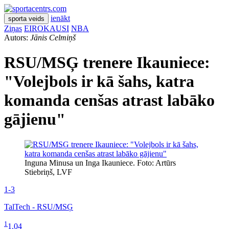
ienākt
sporta veids
Ziņas
EIROKAUSI
NBA
Autors:
Jānis Celmiņš
RSU/MSĢ trenere Ikauniece:
"Volejbols ir kā šahs, katra
komanda cenšas atrast labāko
gājienu"
Inguna Minusa un Inga Ikauniece. Foto: Artūrs
Stiebriņš, LVF
1-3
TalTech - RSU/MSĢ
1
1.04