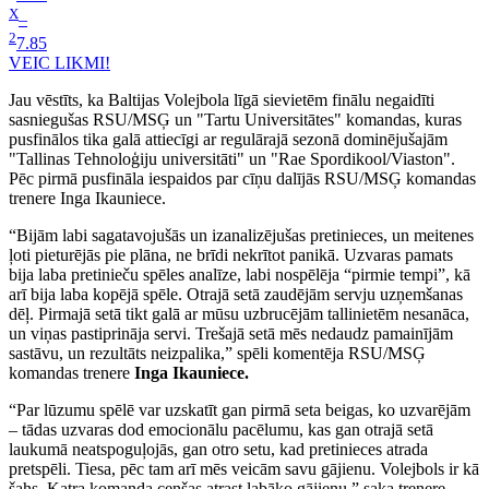
X
–
2
7.85
VEIC LIKMI!
Jau vēstīts, ka Baltijas Volejbola līgā sievietēm finālu negaidīti
sasniegušas RSU/MSĢ un "Tartu Universitātes" komandas, kuras
pusfinālos tika galā attiecīgi ar regulārajā sezonā dominējušajām
"Tallinas Tehnoloģiju universitāti" un "Rae Spordikool/Viaston".
Pēc pirmā pusfināla iespaidos par cīņu dalījās RSU/MSĢ komandas
trenere Inga Ikauniece.
“Bijām labi sagatavojušās un izanalizējušas pretinieces, un meitenes
ļoti pieturējās pie plāna, ne brīdi nekrītot panikā. Uzvaras pamats
bija laba pretinieču spēles analīze, labi nospēlēja “pirmie tempi”, kā
arī bija laba kopējā spēle. Otrajā setā zaudējām servju uzņemšanas
dēļ. Pirmajā setā tikt galā ar mūsu uzbrucējām tallinietēm nesanāca,
un viņas pastiprināja servi. Trešajā setā mēs nedaudz pamainījām
sastāvu, un rezultāts neizpalika,” spēli komentēja RSU/MSĢ
komandas trenere
Inga Ikauniece.
“Par lūzumu spēlē var uzskatīt gan pirmā seta beigas, ko uzvarējām
– tādas uzvaras dod emocionālu pacēlumu, kas gan otrajā setā
laukumā neatspoguļojās, gan otro setu, kad pretinieces atrada
pretspēli. Tiesa, pēc tam arī mēs veicām savu gājienu. Volejbols ir kā
šahs. Katra komanda cenšas atrast labāko gājienu,” saka trenere.