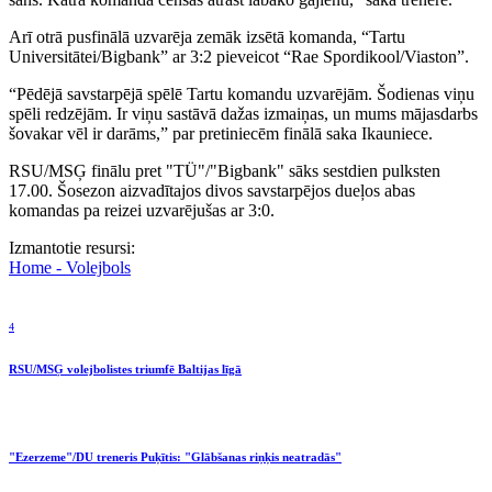
Arī otrā pusfinālā uzvarēja zemāk izsētā komanda, “Tartu
Universitātei/Bigbank” ar 3:2 pieveicot “Rae Spordikool/Viaston”.
“Pēdējā savstarpējā spēlē Tartu komandu uzvarējām. Šodienas viņu
spēli redzējām. Ir viņu sastāvā dažas izmaiņas, un mums mājasdarbs
šovakar vēl ir darāms,” par pretiniecēm finālā saka Ikauniece.
RSU/MSĢ finālu pret "TÜ"/"Bigbank" sāks sestdien pulksten
17.00. Šosezon aizvadītajos divos savstarpējos dueļos abas
komandas pa reizei uzvarējušas ar 3:0.
Izmantotie resursi:
Home - Volejbols
4
RSU/MSĢ volejbolistes triumfē Baltijas līgā
"Ezerzeme"/DU treneris Puķītis: "Glābšanas riņķis neatradās"