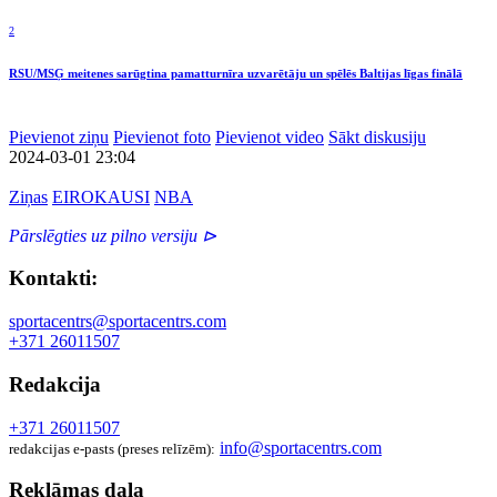
2
RSU/MSĢ meitenes sarūgtina pamatturnīra uzvarētāju un spēlēs Baltijas līgas finālā
Pievienot ziņu
Pievienot foto
Pievienot video
Sākt diskusiju
2024-03-01 23:04
Ziņas
EIROKAUSI
NBA
Pārslēgties uz pilno versiju ⊳
Kontakti:
sportacentrs@sportacentrs.com
+371 26011507
Redakcija
+371 26011507
info@sportacentrs.com
redakcijas e-pasts (preses relīzēm):
Reklāmas daļa