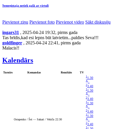
Semeņistaja netiek galā ar virtuli
Pievienot ziņu
Pievienot foto
Pievienot video
Sākt diskusiju
ingars31
, 2025-04-24 19:32, pirms gada
Tas brīdis,kad esi lepns būt latvietim...paldies Seva!!!
goldfinger
, 2025-04-24 22:41, pirms gada
Malacis!!
Kalendārs
Turnīrs
Komandas
Rezultāts
TV
1
1.30
X
–
2
3.40
1
1.30
X
–
2
3.40
1
1.30
X
–
2
3.40
1
1.30
X
Ostapenko / Šei — Sakari / Vekiča
22:30
–
2
3.40
1
1.30