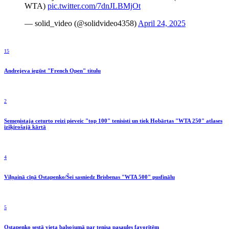
WTA)
pic.twitter.com/7dnJLBMjOt
— solid_video (@solidvideo4358)
April 24, 2025
15
Andrejeva iegūst "French Open" titulu
2
Semeņistaja ceturto reizi pieveic "top 100" tenisisti un tiek Hobārtas "WTA 250" atlases
izšķirošajā kārtā
4
Viļņainā cīņā Ostapenko/Šei sasniedz Brisbenas "WTA 500" pusfinālu
5
Ostapenko sestā vieta balsojumā par tenisa pasaules favorītēm