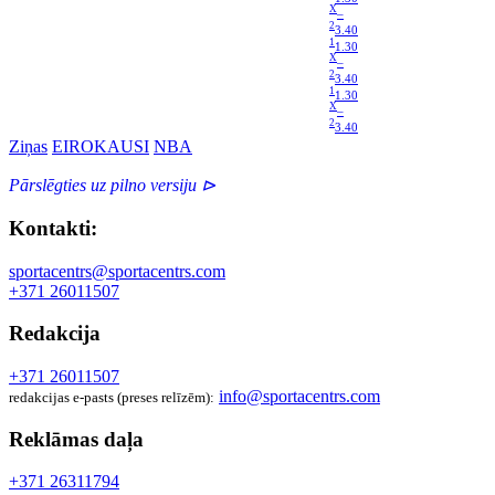
X
–
2
3.40
1
1.30
X
–
2
3.40
1
1.30
X
–
2
3.40
Ziņas
EIROKAUSI
NBA
Pārslēgties uz pilno versiju ⊳
Kontakti:
sportacentrs@sportacentrs.com
+371 26011507
Redakcija
+371 26011507
info@sportacentrs.com
redakcijas e-pasts (preses relīzēm):
Reklāmas daļa
+371 26311794