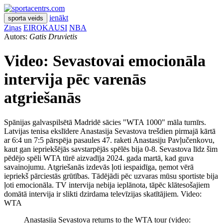
ienākt
sporta veids
Ziņas
EIROKAUSI
NBA
Autors:
Gatis Druvietis
Video: Sevastovai emocionāla
intervija pēc varenās
atgriešanās
Spānijas galvaspilsētā Madridē sācies "WTA 1000" māla turnīrs.
Latvijas tenisa ekslīdere Anastasija Sevastova trešdien pirmajā kārtā
ar 6:4 un 7:5 pārspēja pasaules 47. raketi Anastasiju Pavļučenkovu,
kaut gan iepriekšējās savstarpējās spēlēs bija 0-8. Sevastova līdz šim
pēdējo spēli WTA tūrē aizvadīja 2024. gada martā, kad guva
savainojumu. Atgriešanās izdevās ļoti iespaidīga, ņemot vērā
iepriekš pārciestās grūtības. Tādējādi pēc uzvaras mūsu sportiste bija
ļoti emocionāla. TV intervija nebija ieplānota, tāpēc klātesošajiem
domātā intervija ir slikti dzirdama televīzijas skatītājiem. Video:
WTA
Anastasija Sevastova returns to the WTA tour (video: