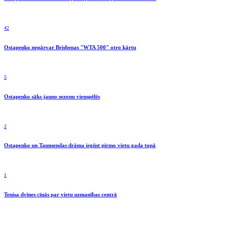
42
Ostapenko nepārvar Brisbenas "WTA 500" otro kārtu
5
Ostapenko sāks jauno sezonu vienspēlēs
2
Ostapenko un Taunsendas drāma iegūst pirmo vietu gada topā
1
Tenisa dvīnes cīnās par vietu uzmanības centrā