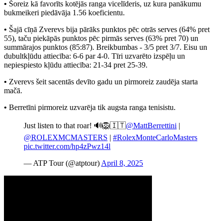
•
Šoreiz kā favorīts kotējās ranga vicelīderis, uz kura panākumu
bukmeikeri piedāvāja 1.56 koeficientu.
•
Šajā cīņā Zverevs bija pārāks punktos pēc otrās serves (64% pret
55), taču piekāpās punktos pēc pirmās serves (63% pret 70) un
summārajos punktos (85:87). Breikbumbas - 3/5 pret 3/7. Eisu un
dubultkļūdu attiecība: 6-6 par 4-0. Tīri uzvarēto izspēļu un
nepiespiesto kļūdu attiecība: 21-34 pret 25-39.
•
Zverevs šeit sacentās devīto gadu un pirmoreiz zaudēja starta
mačā.
•
Berretīni pirmoreiz uzvarēja tik augsta ranga tenisistu.
Just listen to that roar! 🔊🦁🇮🇹
@MattBerrettini
|
@ROLEXMCMASTERS
|
#RolexMonteCarloMasters
pic.twitter.com/hp4zPwz14l
— ATP Tour (@atptour)
April 8, 2025