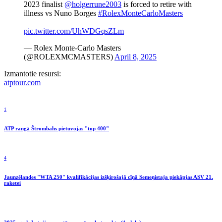
2023 finalist
@holgerrune2003
is forced to retire with
illness vs Nuno Borges
#RolexMonteCarloMasters
pic.twitter.com/UhWDGqsZLm
— Rolex Monte-Carlo Masters
(@ROLEXMCMASTERS)
April 8, 2025
Izmantotie resursi:
atptour.com
1
ATP rangā Štrombahs pietuvojas "top 400"
4
Jaunzēlandes "WTA 250" kvalifikācijas izšķirošajā cīņā Semeņistaja piekāpjas ASV 21.
raketei