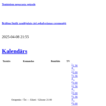
Tenisistiem neparasta epizode
Brālēnu finālā zaudējušais cieš apbalvošanas ceremonijā
2025-04-08 21:55
Kalendārs
Turnīrs
Komandas
Rezultāts
TV
1
1.36
X
–
2
3.00
1
1.36
X
–
2
3.00
1
1.36
X
–
2
3.00
1
1.36
X
Ostapenko / Šei — Eikeri / Glīsone
21:00
–
2
3.00