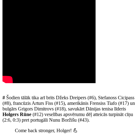
#
Šodien tālāk tika arī brits Džeks Dreipers (#6), Stefanoss Cicipass
(#8), francūzis Arturs Fiss (#15), amerikānis Frensiss Tiafo (#17) un
bulgārs Grigors Dimitrovs (#18), savukārt Dānijas tenisa līderis
Holgers Rūne
(#12) veselības apsvērumu dēļ atteicās turpināt cīņu
(2:6, 0:3) pret portugāli Nunu Boržišu (#43).
Come back stronger, Holger! 💪