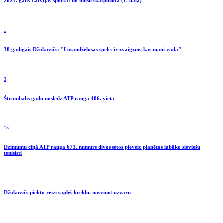
2025. gads Latvijas sportā: no mūsu skatpunkta (1. daļa)
1
38 gadīgais Džokovičs: "Losandželosas spēles ir zvaigzne, kas mani vada"
3
Štrombahs gadu noslēdz ATP ranga 406. vietā
15
Dzimumu cīņā ATP ranga 671. numurs divos setos pieveic planētas labāko sieviešu
tenisisti
Džokovičs piekto reizi saplēš kreklu, nosvinot uzvaru