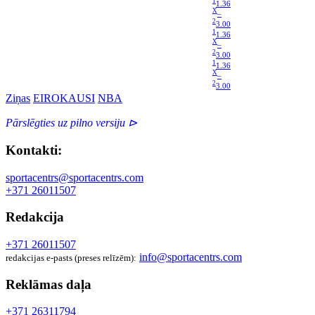
1
1.36
X
–
2
3.00
1
1.36
X
–
2
3.00
1
1.36
X
–
2
3.00
Ziņas
EIROKAUSI
NBA
Pārslēgties uz pilno versiju ⊳
Kontakti:
sportacentrs@sportacentrs.com
+371 26011507
Redakcija
+371 26011507
info@sportacentrs.com
redakcijas e-pasts (preses relīzēm):
Reklāmas daļa
+371 26311794