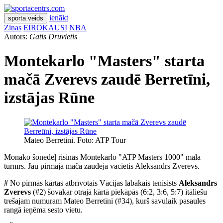
ienākt
sporta veids
Ziņas
EIROKAUSI
NBA
Autors:
Gatis Druvietis
Montekarlo "Masters" starta
mačā Zverevs zaudē Berretīni,
izstājas Rūne
Mateo Berretini. Foto: ATP Tour
Monako šonedēļ risinās Montekarlo "ATP Masters 1000" māla
turnīrs. Jau pirmajā mačā zaudēja vācietis Aleksandrs Zverevs.
#
No pirmās kārtas atbrīvotais Vācijas labākais tenisists
Aleksandrs
Zverevs
(#2) šovakar otrajā kārtā piekāpās (6:2, 3:6, 5:7) itāliešu
trešajam numuram Mateo Berretīni (#34), kurš savulaik pasaules
rangā ieņēma sesto vietu.